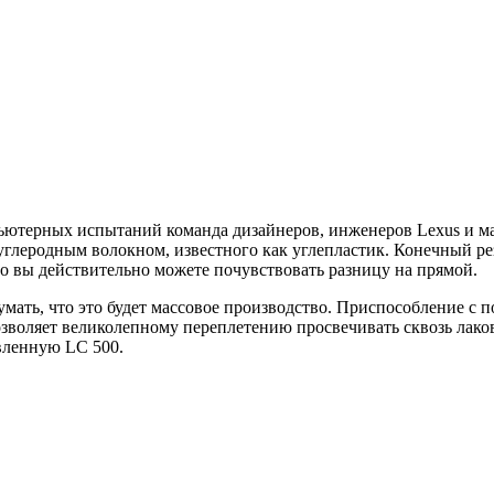
ютерных испытаний команда дизайнеров, инженеров Lexus и ма
углеродным волокном, известного как углепластик. Конечный рез
то вы действительно можете почувствовать разницу на прямой.
умать, что это будет массовое производство. Приспособление с
позволяет великолепному переплетению просвечивать сквозь лако
вленную LC 500.