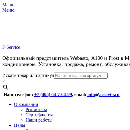
Меню
Меню
У нас косм
F-Service
Официальный представитель Webasto, А100 и Frost в М
кондиционеры. Установка, продажа, ремонт, обслужива
Header
Перейти
Искать товар или артикул
к
×
Right
содержимому
Menu
Наш телефон:
+7 (495) 64-7-64-99
, email:
info@acsavto.ru
Основное
Перейти
О компании
к
Реквизиты
меню
содержимому
Сертификаты
Наши работы
Цены