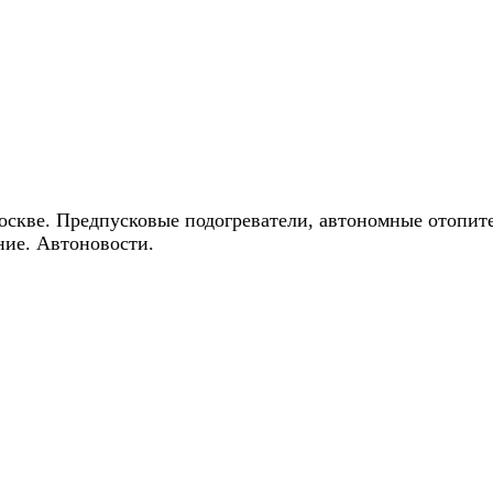
ические скидки на автокондиционеры!
оскве. Предпусковые подогреватели, автономные отопит
ние. Автоновости.