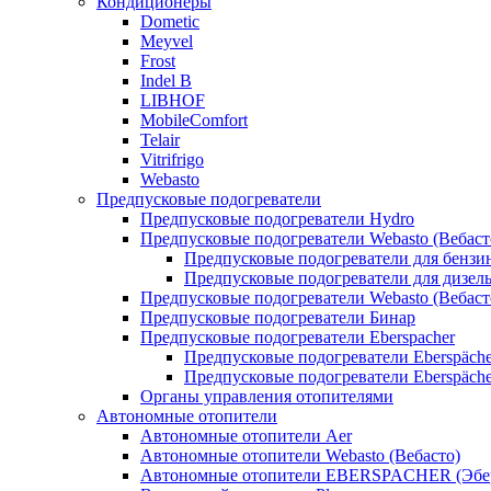
Кондиционеры
Dometic
Meyvel
Frost
Indel B
LIBHOF
MobileComfort
Telair
Vitrifrigo
Webasto
Предпусковые подогреватели
Предпусковые подогреватели Hydro
Предпусковые подогреватели Webasto (Вебаст
Предпусковые подогреватели для бензи
Предпусковые подогреватели для дизел
Предпусковые подогреватели Webasto (Вебаст
Предпусковые подогреватели Бинар
Предпусковые подогреватели Eberspacher
Предпусковые подогреватели Eberspäche
Предпусковые подогреватели Eberspäche
Органы управления отопителями
Автономные отопители
Автономные отопители Аer
Автономные отопители Webasto (Вебасто)
Автономные отопители EBERSPACHER (Эбе