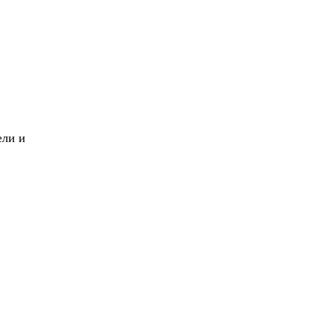
X
Вперед!
ели и