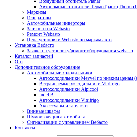
Воздушный отопитель Planar
Автономные отопители ТермоТранс (ThermoTr
Маркизы
Генераторы
Автомобильные инверторы
Запчасти на Webasto
Ремонт Webasto
Цена установки Webasto по маркам авто
Установка Вебасто
Заявка на установку/ремонт оборудования webasto
Каталог запчастей
Опт
Дополнительное оборудование
Автомобильные холодильники
Автохолодильники Meyvel по низким ценам (а
Встраиваемые холодильники Vitrifrigo
Автохолодильники Alpicool
Indel B
Автохолодильники Vitrifrigo
Аксессуары и запчасти
Винные шкафы
Шумоизоляция автомобиля
Сигнализации с управлением Вебасто
Контакты