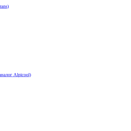
ans)
налог Alpicool)