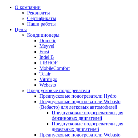
Прокрутка
О компании
вверх
Реквизиты
Сертификаты
Наши работы
Цены
Кондиционеры
Dometic
Meyvel
Frost
Indel B
LIBHOF
MobileComfort
Telair
Vitrifrigo
Webasto
Предпусковые подогреватели
Предпусковые подогреватели Hydro
Предпусковые подогреватели Webasto
(Вебасто) для легковых автомобилей
Предпусковые подогреватели для
бензиновых двигателей
Предпусковые подогреватели для
дизельных двигателей
Предпусковые подогреватели Webasto