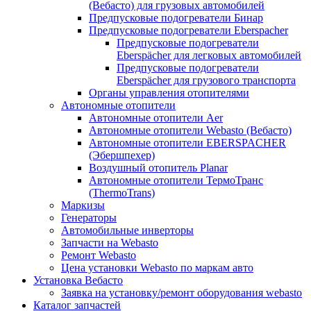
(Вебасто) для грузовых автомобилей
Предпусковые подогреватели Бинар
Предпусковые подогреватели Eberspacher
Предпусковые подогреватели
Eberspächer для легковых автомобилей
Предпусковые подогреватели
Eberspächer для грузового транспорта
Органы управления отопителями
Автономные отопители
Автономные отопители Аer
Автономные отопители Webasto (Вебасто)
Автономные отопители EBERSPACHER
(Эбершпехер)
Воздушный отопитель Planar
Автономные отопители ТермоТранс
(ThermoTrans)
Маркизы
Генераторы
Автомобильные инверторы
Запчасти на Webasto
Ремонт Webasto
Цена установки Webasto по маркам авто
Установка Вебасто
Заявка на установку/ремонт оборудования webasto
Каталог запчастей