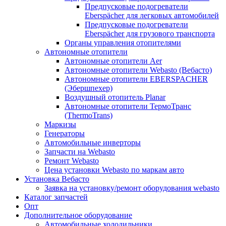
Предпусковые подогреватели
Eberspächer для легковых автомобилей
Предпусковые подогреватели
Eberspächer для грузового транспорта
Органы управления отопителями
Автономные отопители
Автономные отопители Аer
Автономные отопители Webasto (Вебасто)
Автономные отопители EBERSPACHER
(Эбершпехер)
Воздушный отопитель Planar
Автономные отопители ТермоТранс
(ThermoTrans)
Маркизы
Генераторы
Автомобильные инверторы
Запчасти на Webasto
Ремонт Webasto
Цена установки Webasto по маркам авто
Установка Вебасто
Заявка на установку/ремонт оборудования webasto
Каталог запчастей
Опт
Дополнительное оборудование
Автомобильные холодильники