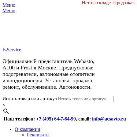
Нет на складе. Предзаказ.
Нет на складе. Предзаказ.
Меню
X
У нас космические скидки на
Меню
автокондиционеры!
F-Service
Официальный представитель Webasto,
А100 и Frost в Москве. Предпусковые
подогреватели, автономные отопители
и кондиционеры. Установка, продажа,
ремонт, обслуживание. Автоновости.
Header
Перейти
Искать товар или артикул
к
×
Right
содержимому
Menu
Наш телефон:
+7 (495) 64-7-64-99
, email:
info@acsavto.ru
Основное
Перейти
О компании
к
Реквизиты