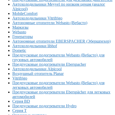
Автохолодильники Meyvel по низким ценам (аналог
Alpicool)
MobileComfort
Автохолодильники Vitrifrigo
Автономные отопители Webasto (Вебасто)
Маркизы
Webasto
Генераторы
Автономные отопители EBERSPACHER (Эбершпехер)
Автохолодильники libhof
Dometic
Предпусковые подогреватели Webasto (Вебасто) для
грузовых автомобилей
Предпусковые подогреватели Eberspacher
Автохолодильники Alpicool
Воздушный отопитель Planar
Vitrifrigo
Предпусковые подогреватели Webasto (Вебасто) для
легковых автомобилей
Предпусковые подогреватели Eberspächer для легковых
автомобилей
Серия BD
Предпусковые подогреватели Hydro
Серия T