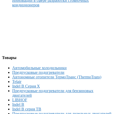
Инновации в сфере разработки стояночных
кондиционеров
Товары
Автомобильные холодильники
Предпусковые подогреватели
Автономные отопители ТермоТранс (ThermoTrans)
Telair
Indel B Серия X
Предпусковые подогреватели для бензиновых
двигателей
LIBHOF
Indel B
Indel B серия TB
Предпусковые подогреватели для дизельных двигателей