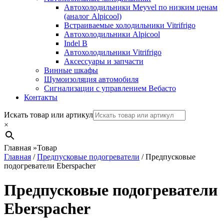
Автохолодильники Meyvel по низким ценам
(аналог Alpicool)
Встраиваемые холодильники Vitrifrigo
Автохолодильники Alpicool
Indel B
Автохолодильники Vitrifrigo
Аксессуары и запчасти
Винные шкафы
Шумоизоляция автомобиля
Сигнализации с управлением Вебасто
Контакты
Search
Искать товар или артикул
×
Главная
»
Товар
Главная
/
Предпусковые подогреватели
/ Предпусковые
подогреватели Eberspacher
Предпусковые подогреватели
Eberspacher