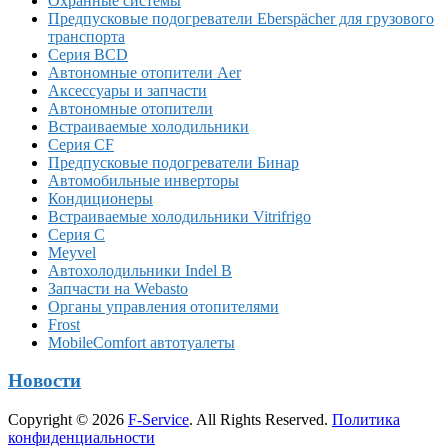
Охранные системы
Предпусковые подогреватели Eberspächer для грузового
транспорта
Серия BCD
Автономные отопители Аer
Аксессуары и запчасти
Автономные отопители
Встраиваемые холодильники
Серия CF
Предпусковые подогреватели Бинар
Автомобильные инверторы
Кондиционеры
Встраиваемые холодильники Vitrifrigo
Серия C
Meyvel
Автохолодильники Indel B
Запчасти на Webasto
Органы управления отопителями
Frost
MobileComfort автотуалеты
Новости
Copyright © 2026
F-Service
. All Rights Reserved.
Политика
конфиденциальности