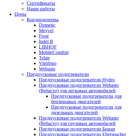
меню
содержимому
Сертификаты
Наши работы
Цены
Кондиционеры
Dometic
Meyvel
Frost
Indel B
LIBHOF
MobileComfort
Telair
Vitrifrigo
Webasto
Предпусковые подогреватели
Предпусковые подогреватели Hydro
Предпусковые подогреватели Webasto
(Вебасто) для легковых автомобилей
Предпусковые подогреватели для
бензиновых двигателей
Предпусковые подогреватели для
дизельных двигателей
Предпусковые подогреватели Webasto
(Вебасто) для грузовых автомобилей
Предпусковые подогреватели Бинар
Предпусковые подогреватели Eberspacher