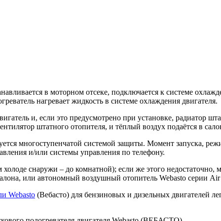
навливается в моторном отсеке, подключается к системе охлажд
огреватель нагревает жидкость в системе охлаждения двигателя.
вигатель и, если это предусмотрено при установке, радиатор ш
ентилятор штатного отопителя, и тёплый воздух подаётся в сало
руется многоступенчатой системой защиты. Момент запуска, ре
авления и/или системы управления по телефону.
холоде снаружи – до комнатной); если же этого недостаточно, 
лона, или автономный воздушный отопитель Webasto серии Air
ли Webasto
(Вебасто) для бензиновых и дизельных двигателей лег
ускового подогревателя двигателя Webasto (ВЕБАСТО)