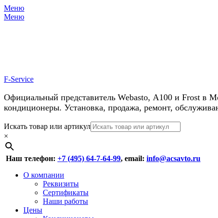
Меню
Меню
У нас косм
F-Service
Официальный представитель Webasto, А100 и Frost в М
кондиционеры. Установка, продажа, ремонт, обслужива
Header
Перейти
Искать товар или артикул
к
×
Right
содержимому
Menu
Наш телефон:
+7 (495) 64-7-64-99
, email:
info@acsavto.ru
Основное
Перейти
О компании
к
Реквизиты
меню
содержимому
Сертификаты
Наши работы
Цены