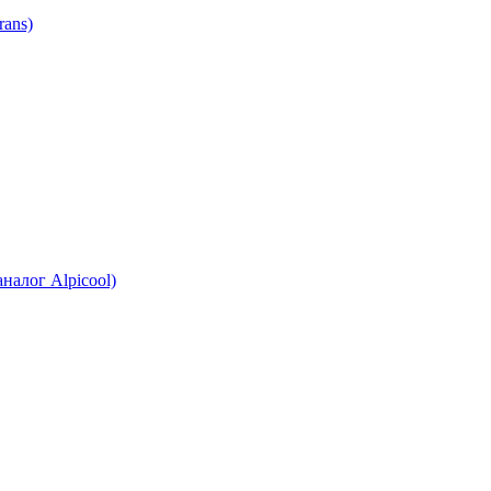
ans)
налог Alpicool)