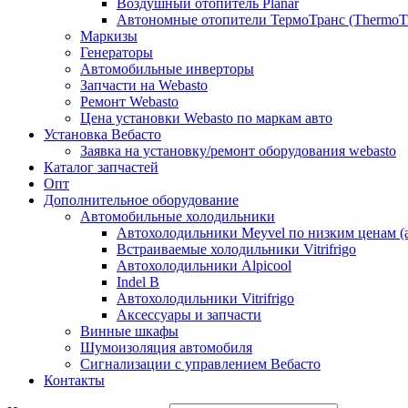
Воздушный отопитель Planar
Автономные отопители ТермоТранс (ThermoTr
Маркизы
Генераторы
Автомобильные инверторы
Запчасти на Webasto
Ремонт Webasto
Цена установки Webasto по маркам авто
Установка Вебасто
Заявка на установку/ремонт оборудования webasto
Каталог запчастей
Опт
Дополнительное оборудование
Автомобильные холодильники
Автохолодильники Meyvel по низким ценам (а
Встраиваемые холодильники Vitrifrigo
Автохолодильники Alpicool
Indel B
Автохолодильники Vitrifrigo
Аксессуары и запчасти
Винные шкафы
Шумоизоляция автомобиля
Сигнализации с управлением Вебасто
Контакты