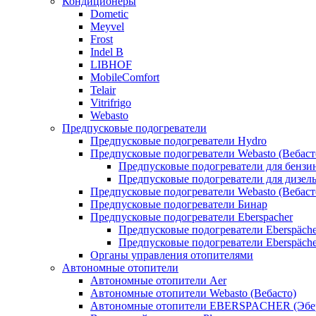
Кондиционеры
Dometic
Meyvel
Frost
Indel B
LIBHOF
MobileComfort
Telair
Vitrifrigo
Webasto
Предпусковые подогреватели
Предпусковые подогреватели Hydro
Предпусковые подогреватели Webasto (Вебаст
Предпусковые подогреватели для бензи
Предпусковые подогреватели для дизел
Предпусковые подогреватели Webasto (Вебаст
Предпусковые подогреватели Бинар
Предпусковые подогреватели Eberspacher
Предпусковые подогреватели Eberspäche
Предпусковые подогреватели Eberspäche
Органы управления отопителями
Автономные отопители
Автономные отопители Аer
Автономные отопители Webasto (Вебасто)
Автономные отопители EBERSPACHER (Эбе