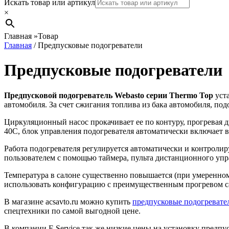
Search
Искать товар или артикул
×
Главная
»
Товар
Главная
/ Предпусковые подогреватели
Предпусковые подогреватели
Предпусковой подогреватель Webasto серии Thermo Top
уста
автомобиля. За счет сжигания топлива из бака автомобиля, под
Циркуляционный насос прокачивает ее по контуру, прогревая д
40С, блок управления подогревателя автоматически включает в
Работа подогревателя регулируется автоматически и контроли
пользователем с помощью таймера, пульта дистанционного упр
Температура в салоне существенно повышается (при умеренном 
использовать конфигурацию с преимущественным прогревом са
В магазине acsavto.ru можно купить
предпусковые подогревате
спецтехники по самой выгодной цене.
В компании F-Service так же низкие цены на установку предп