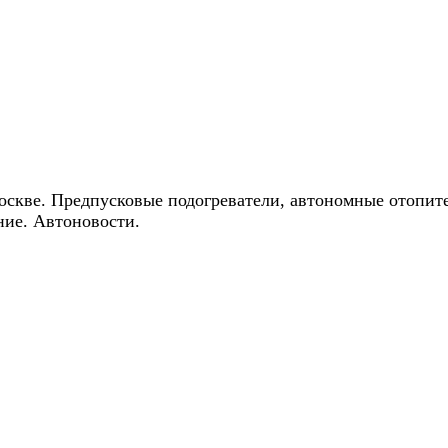
ические скидки на автокондиционеры!
оскве. Предпусковые подогреватели, автономные отопит
ние. Автоновости.