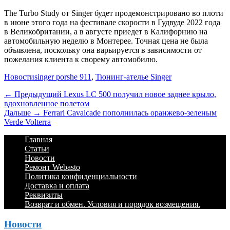
The Turbo Study от Singer будет продемонстрировано во плоти
в июне этого года на фестивале скорости в Гудвуде 2022 года
в Великобритании, а в августе приедет в Калифорнию на
автомобильную неделю в Монтерее. Точная цена не была
объявлена, поскольку она варьируется в зависимости от
пожелания клиента к сворему автомобилю.
Категории
Теги
Новости
singer porshe 911
,
Тюнинг-ателье Singer
Навигация
Предыдущий
← Предыдущий
Lexus LC 500 получил новое заднее крыло,
вдохновленное полетом
по
Дальше:
Дальше →
Ferrari Cavalcade пополнилась оранжево-зеленым
записям
Verde Volterra
Footer
Перейти
Главная
к
Статьи
Menu
содержимому
Новости
Ремонт Webasto
Политика конфиденциальности
Доставка и оплата
Реквизиты
Возврат и обмен. Условия и порядок возмещения.
Новости