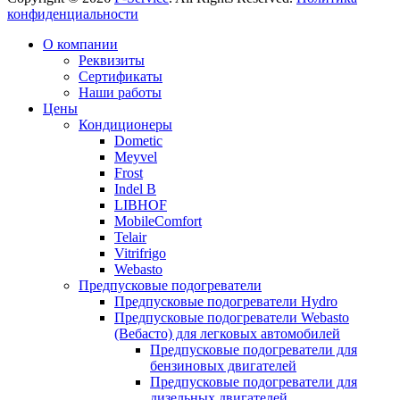
конфиденциальности
Прокрутка
О компании
вверх
Реквизиты
Сертификаты
Наши работы
Цены
Кондиционеры
Dometic
Meyvel
Frost
Indel B
LIBHOF
MobileComfort
Telair
Vitrifrigo
Webasto
Предпусковые подогреватели
Предпусковые подогреватели Hydro
Предпусковые подогреватели Webasto
(Вебасто) для легковых автомобилей
Предпусковые подогреватели для
бензиновых двигателей
Предпусковые подогреватели для
дизельных двигателей