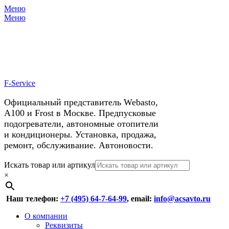
Меню
X
У нас космические скидки на
Меню
автокондиционеры!
F-Service
Официальный представитель Webasto,
А100 и Frost в Москве. Предпусковые
подогреватели, автономные отопители
и кондиционеры. Установка, продажа,
ремонт, обслуживание. Автоновости.
Header
Перейти
Искать товар или артикул
к
×
Right
содержимому
Menu
Наш телефон:
+7 (495) 64-7-64-99
, email:
info@acsavto.ru
Основное
Перейти
О компании
к
Реквизиты