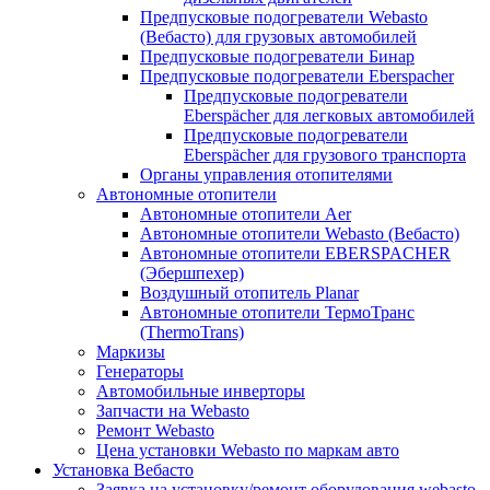
Предпусковые подогреватели Webasto
(Вебасто) для грузовых автомобилей
Предпусковые подогреватели Бинар
Предпусковые подогреватели Eberspacher
Предпусковые подогреватели
Eberspächer для легковых автомобилей
Предпусковые подогреватели
Eberspächer для грузового транспорта
Органы управления отопителями
Автономные отопители
Автономные отопители Аer
Автономные отопители Webasto (Вебасто)
Автономные отопители EBERSPACHER
(Эбершпехер)
Воздушный отопитель Planar
Автономные отопители ТермоТранс
(ThermoTrans)
Маркизы
Генераторы
Автомобильные инверторы
Запчасти на Webasto
Ремонт Webasto
Цена установки Webasto по маркам авто
Установка Вебасто
Заявка на установку/ремонт оборудования webasto