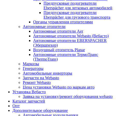
Предпусковые подогреватели
Eberspächer для легковых автомобилей
Предпусковые подогреватели
Eberspächer для грузового транспорта
Органы управления отопителями
Автономные отопители
Автономные отопители Аer
Автономные отопители Webasto (Вебасто)
Автономные отопители EBERSPACHER
(Эбершпехер)
Воздушный отопитель Planar
Автономные отопители ТермоТранс
(ThermoTrans)
Маркизы
Генераторы
Автомобильные инверторы
Запчасти на Webasto
Ремонт Webasto
Цена установки Webasto по маркам авто
Установка Вебасто
Заявка на установку/ремонт оборудования webasto
Каталог запчастей
Опт
Дополнительное оборудование
Автомобильные холодильники