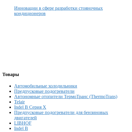
Инновации в сфере разработки стояночных
кондиционеров
Товары
Автомобильные холодильники
Предпусковые подогреватели
Автономные отопители ТермоТранс (ThermoTrans)
Telair
Indel B Серия X
Предпусковые подогреватели для бензиновых
двигателей
LIBHOF
Indel B