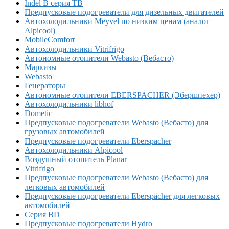
Indel B серия TB
Предпусковые подогреватели для дизельных двигателей
Автохолодильники Meyvel по низким ценам (аналог
Alpicool)
MobileComfort
Автохолодильники Vitrifrigo
Автономные отопители Webasto (Вебасто)
Маркизы
Webasto
Генераторы
Автономные отопители EBERSPACHER (Эбершпехер)
Автохолодильники libhof
Dometic
Предпусковые подогреватели Webasto (Вебасто) для
грузовых автомобилей
Предпусковые подогреватели Eberspacher
Автохолодильники Alpicool
Воздушный отопитель Planar
Vitrifrigo
Предпусковые подогреватели Webasto (Вебасто) для
легковых автомобилей
Предпусковые подогреватели Eberspächer для легковых
автомобилей
Серия BD
Предпусковые подогреватели Hydro