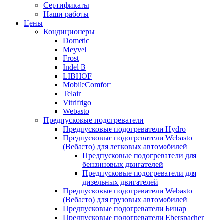
меню
содержимому
Сертификаты
Наши работы
Цены
Кондиционеры
Dometic
Meyvel
Frost
Indel B
LIBHOF
MobileComfort
Telair
Vitrifrigo
Webasto
Предпусковые подогреватели
Предпусковые подогреватели Hydro
Предпусковые подогреватели Webasto
(Вебасто) для легковых автомобилей
Предпусковые подогреватели для
бензиновых двигателей
Предпусковые подогреватели для
дизельных двигателей
Предпусковые подогреватели Webasto
(Вебасто) для грузовых автомобилей
Предпусковые подогреватели Бинар
Предпусковые подогреватели Eberspacher