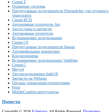
Серия T
Охранные системы
Предпусковые подогреватели Eberspächer для грузового
транспорта
Серия BCD
Автономные отопители Аer
Аксессуары и запчасти
Автономные отопители
Встраиваемые холодильники
Серия CF
Предпусковые подогреватели Бинар
Автомобильные инверторы
Кондиционеры
Встраиваемые холодильники Vitrifrigo
Серия C
Meyvel
Автохолодильники Indel B
Запчасти на Webasto
Органы управления отопителями
Frost
MobileComfort автотуалеты
Новости
Copyright © 2026
F-Service
. All Rights Reserved.
Политика