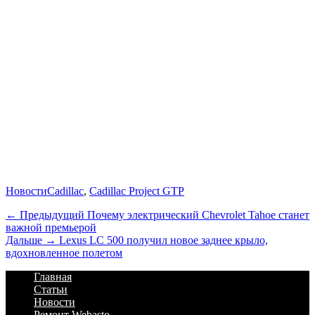
Категории
Теги
Новости
Cadillac
,
Cadillac Project GTP
Навигация
Предыдущий
← Предыдущий
Почему электрический Chevrolet Tahoe станет
важной премьерой
по
Дальше:
Дальше →
Lexus LC 500 получил новое заднее крыло,
записям
вдохновленное полетом
Footer
Перейти
Главная
к
Статьи
Menu
содержимому
Новости
Ремонт Webasto