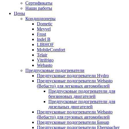
меню
содержимому
Сертификаты
Наши работы
Цены
Кондиционеры
Dometic
Meyvel
Frost
Indel B
LIBHOF
MobileComfort
Telair
Vitrifrigo
Webasto
Предпусковые подогреватели
Предпусковые подогреватели Hydro
Предпусковые подогреватели Webasto
(Вебасто) для легковых автомобилей
Предпусковые подогреватели для
бензиновых двигателей
Предпусковые подогреватели для
дизельных двигателей
Предпусковые подогреватели Webasto
(Вебасто) для грузовых автомобилей
Предпусковые подогреватели Бинар
Предпусковые подогреватели Eberspacher