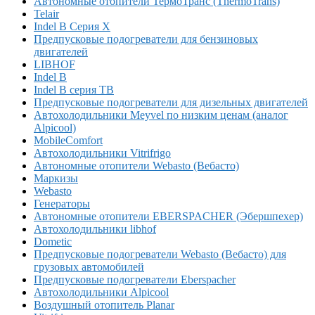
Автономные отопители ТермоТранс (ThermoTrans)
Telair
Indel B Серия X
Предпусковые подогреватели для бензиновых
двигателей
LIBHOF
Indel B
Indel B серия TB
Предпусковые подогреватели для дизельных двигателей
Автохолодильники Meyvel по низким ценам (аналог
Alpicool)
MobileComfort
Автохолодильники Vitrifrigo
Автономные отопители Webasto (Вебасто)
Маркизы
Webasto
Генераторы
Автономные отопители EBERSPACHER (Эбершпехер)
Автохолодильники libhof
Dometic
Предпусковые подогреватели Webasto (Вебасто) для
грузовых автомобилей
Предпусковые подогреватели Eberspacher
Автохолодильники Alpicool
Воздушный отопитель Planar