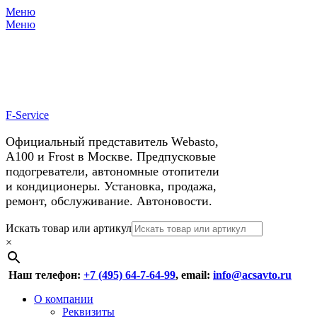
Меню
X
У нас космические скидки на
Меню
автокондиционеры!
F-Service
Официальный представитель Webasto,
А100 и Frost в Москве. Предпусковые
подогреватели, автономные отопители
и кондиционеры. Установка, продажа,
ремонт, обслуживание. Автоновости.
Header
Перейти
Искать товар или артикул
к
×
Right
содержимому
Menu
Наш телефон:
+7 (495) 64-7-64-99
, email:
info@acsavto.ru
Основное
Перейти
О компании
к
Реквизиты