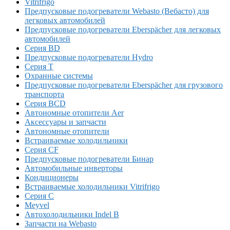
Vitrifrigo
Предпусковые подогреватели Webasto (Вебасто) для
легковых автомобилей
Предпусковые подогреватели Eberspächer для легковых
автомобилей
Серия BD
Предпусковые подогреватели Hydro
Серия T
Охранные системы
Предпусковые подогреватели Eberspächer для грузового
транспорта
Серия BCD
Автономные отопители Аer
Аксессуары и запчасти
Автономные отопители
Встраиваемые холодильники
Серия CF
Предпусковые подогреватели Бинар
Автомобильные инверторы
Кондиционеры
Встраиваемые холодильники Vitrifrigo
Серия C
Meyvel
Автохолодильники Indel B
Запчасти на Webasto