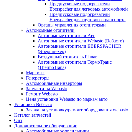
Предпусковые подогреватели
Eberspächer для легковых автомобилей
Предпусковые подогреватели
Eberspächer для грузового транспорта
Органы управления отопителями
Автономные отопители
Автономные отопители Аer
Автономные отопители Webasto (Вебасто)
Автономные отопители EBERSPACHER
(Эбершпехер)
Воздушный отопитель Planar
Автономные отопители ТермоТранс
(ThermoTrans)
Маркизы
Генераторы
Автомобильные инверторы
Запчасти на Webasto
Ремонт Webasto
Цена установки Webasto по маркам авто
Установка Вебасто
Заявка на установку/ремонт оборудования webasto
Каталог запчастей
Опт
Дополнительное оборудование
Автомобильные холодильники