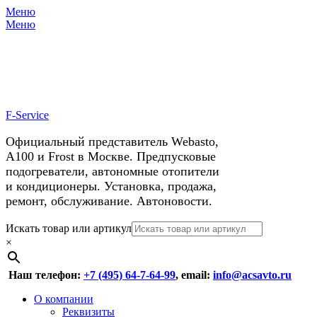
Меню
X
У нас космические скидки на
Меню
автокондиционеры!
F-Service
Официальный представитель Webasto,
А100 и Frost в Москве. Предпусковые
подогреватели, автономные отопители
и кондиционеры. Установка, продажа,
ремонт, обслуживание. Автоновости.
Header
Перейти
Искать товар или артикул
к
×
Right
содержимому
Menu
Наш телефон:
+7 (495) 64-7-64-99
, email:
info@acsavto.ru
Основное
Перейти
О компании
к
Реквизиты