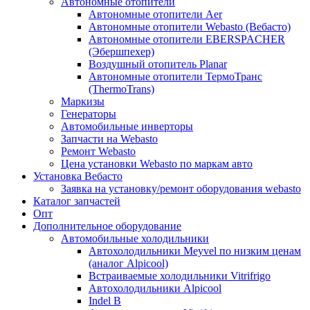
Автономные отопители
Автономные отопители Аer
Автономные отопители Webasto (Вебасто)
Автономные отопители EBERSPACHER
(Эбершпехер)
Воздушный отопитель Planar
Автономные отопители ТермоТранс
(ThermoTrans)
Маркизы
Генераторы
Автомобильные инверторы
Запчасти на Webasto
Ремонт Webasto
Цена установки Webasto по маркам авто
Установка Вебасто
Заявка на установку/ремонт оборудования webasto
Каталог запчастей
Опт
Дополнительное оборудование
Автомобильные холодильники
Автохолодильники Meyvel по низким ценам
(аналог Alpicool)
Встраиваемые холодильники Vitrifrigo
Автохолодильники Alpicool
Indel B