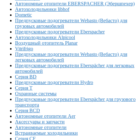
Автономные отопители EBERSPACHER (Эбершпехер)
Автохолодильники libhof
Dometic
Предпусковые подогреватели Webasto (Вебасто) для
грузовых автомобилей
Предпусковые подогреватели Eberspacher
Автохолодильники Alpicool
Воздушный отопитель Planar
Vitrifrigo
Предпусковые подогреватели Webasto (Вебасто) для
легковых автомобилей
Предпусковые подогреватели Eberspächer для легковых
автомобилей
Серия BD
Предпусковые подогреватели Hydro
Серия T
Охранные системы
Предпусковые подогреватели Eberspächer для грузового
транспорта
Серия BCD
Автономные отопители Аer
Аксессуары и запчасти
Автономные отопители
Встраиваемые холодильники
Серия CF