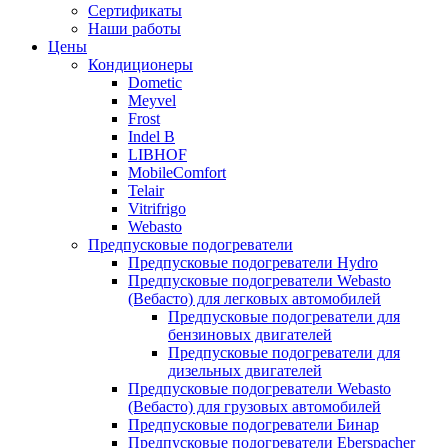
меню
содержимому
Сертификаты
Наши работы
Цены
Кондиционеры
Dometic
Meyvel
Frost
Indel B
LIBHOF
MobileComfort
Telair
Vitrifrigo
Webasto
Предпусковые подогреватели
Предпусковые подогреватели Hydro
Предпусковые подогреватели Webasto
(Вебасто) для легковых автомобилей
Предпусковые подогреватели для
бензиновых двигателей
Предпусковые подогреватели для
дизельных двигателей
Предпусковые подогреватели Webasto
(Вебасто) для грузовых автомобилей
Предпусковые подогреватели Бинар
Предпусковые подогреватели Eberspacher