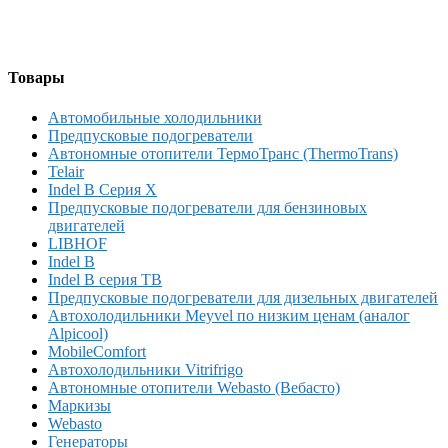
Товары
Автомобильные холодильники
Предпусковые подогреватели
Автономные отопители ТермоТранс (ThermoTrans)
Telair
Indel B Серия X
Предпусковые подогреватели для бензиновых
двигателей
LIBHOF
Indel B
Indel B серия TB
Предпусковые подогреватели для дизельных двигателей
Автохолодильники Meyvel по низким ценам (аналог
Alpicool)
MobileComfort
Автохолодильники Vitrifrigo
Автономные отопители Webasto (Вебасто)
Маркизы
Webasto
Генераторы