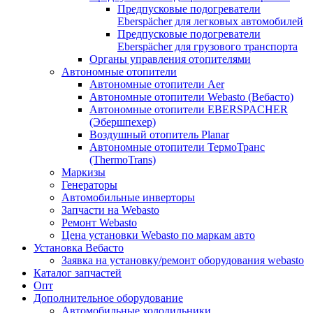
Предпусковые подогреватели
Eberspächer для легковых автомобилей
Предпусковые подогреватели
Eberspächer для грузового транспорта
Органы управления отопителями
Автономные отопители
Автономные отопители Аer
Автономные отопители Webasto (Вебасто)
Автономные отопители EBERSPACHER
(Эбершпехер)
Воздушный отопитель Planar
Автономные отопители ТермоТранс
(ThermoTrans)
Маркизы
Генераторы
Автомобильные инверторы
Запчасти на Webasto
Ремонт Webasto
Цена установки Webasto по маркам авто
Установка Вебасто
Заявка на установку/ремонт оборудования webasto
Каталог запчастей
Опт
Дополнительное оборудование
Автомобильные холодильники