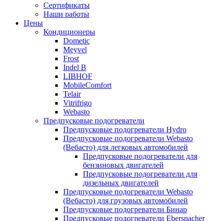
меню
содержимому
Сертификаты
Наши работы
Цены
Кондиционеры
Dometic
Meyvel
Frost
Indel B
LIBHOF
MobileComfort
Telair
Vitrifrigo
Webasto
Предпусковые подогреватели
Предпусковые подогреватели Hydro
Предпусковые подогреватели Webasto
(Вебасто) для легковых автомобилей
Предпусковые подогреватели для
бензиновых двигателей
Предпусковые подогреватели для
дизельных двигателей
Предпусковые подогреватели Webasto
(Вебасто) для грузовых автомобилей
Предпусковые подогреватели Бинар
Предпусковые подогреватели Eberspacher