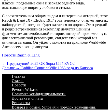
плафон, подъемные окна и зеркало заднего вида,
охватывающее ширину лобового стекла.
С восхитительным общим видом и интересной историей, этот
Rauch & Lang JX7 Electric 1917 года, вероятно, очарует многих
наблюдателей, когда он будет катиться по дороге. Этот редкий
и редко встречающийся экземпляр является ценным
фрагментом автомобильной истории, который проложил путь
для электрической революции, свидетелями которой мы
являемся сегодня. Он уйдет
с молотка
на аукционе Worldwide
Auctioneers в конце августа.
Категории
Теги
Новости
Rauch & Lang
Навигация
Предыдущий
← Предыдущий
2025 GR Supra GT4 EVO2
Дальше:
Дальше →
Cadillac Coupe deVille 1963 года из Канзаса
по
Footer
Перейти
Главная
записям
к
Статьи
Menu
содержимому
Новости
Ремонт Webasto
Политика конфиденциальности
Доставка и оплата
Реквизиты
Возврат и обмен. Условия и порядок возмещения.