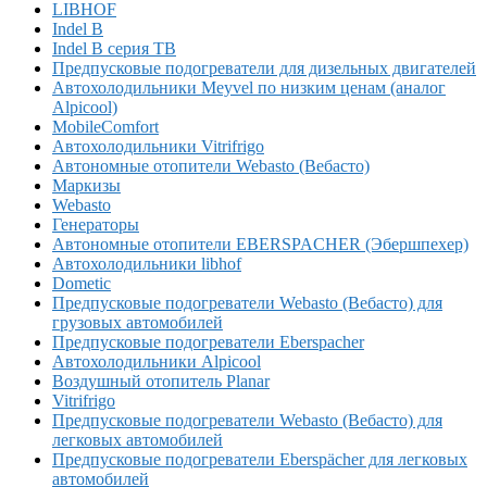
LIBHOF
Indel B
Indel B серия TB
Предпусковые подогреватели для дизельных двигателей
Автохолодильники Meyvel по низким ценам (аналог
Alpicool)
MobileComfort
Автохолодильники Vitrifrigo
Автономные отопители Webasto (Вебасто)
Маркизы
Webasto
Генераторы
Автономные отопители EBERSPACHER (Эбершпехер)
Автохолодильники libhof
Dometic
Предпусковые подогреватели Webasto (Вебасто) для
грузовых автомобилей
Предпусковые подогреватели Eberspacher
Автохолодильники Alpicool
Воздушный отопитель Planar
Vitrifrigo
Предпусковые подогреватели Webasto (Вебасто) для
легковых автомобилей
Предпусковые подогреватели Eberspächer для легковых
автомобилей