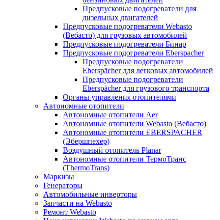
Предпусковые подогреватели для
дизельных двигателей
Предпусковые подогреватели Webasto
(Вебасто) для грузовых автомобилей
Предпусковые подогреватели Бинар
Предпусковые подогреватели Eberspacher
Предпусковые подогреватели
Eberspächer для легковых автомобилей
Предпусковые подогреватели
Eberspächer для грузового транспорта
Органы управления отопителями
Автономные отопители
Автономные отопители Аer
Автономные отопители Webasto (Вебасто)
Автономные отопители EBERSPACHER
(Эбершпехер)
Воздушный отопитель Planar
Автономные отопители ТермоТранс
(ThermoTrans)
Маркизы
Генераторы
Автомобильные инверторы
Запчасти на Webasto
Ремонт Webasto