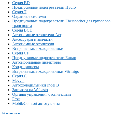
Серия BD
Предпусковые подогреватели Hydro
Серия T
Охранные системы
Предпусковые подогреватели Eberspächer для грузового
транспорта
Серия BCD
Автономные отопители Аer
Аксессуары и запчасти
Автономные отопители
Встраиваемые холодильники
Серия CF
Предпусковые подогреватели Бинар
Автомобильные инверторы
Кондиционеры
Встраиваемые холодильники Vitrifrigo
Серия C
Meyvel
Автохолодильники Indel B
Запчасти на Webasto
Органы управления отопителями
Frost
MobileComfort автотуалеты
Новости