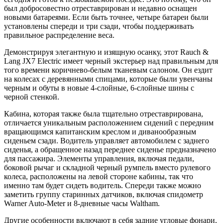
был добросовестно отреставрирован и недавно оснащен
новыми батареями. Если быть точнее, четыре батареи были
установлены спереди и три сзади, чтобы поддерживать
правильное распределение веса.
Демонстрируя элегантную и изящную осанку, этот Rauch &
Lang JX7 Electric имеет черный экстерьер над правильным для
того времени коричнево-белым тканевым салоном. Он ездит
на колесах с деревянными спицами, которые были увенчаны
черным и обуты в новые 4-слойные, 6-слойные шины с
черной стенкой.
Кабина, которая также была тщательно отреставрирована,
отличается уникальным расположением сидений с передним
вращающимся капитанским креслом и диванообразным
сиденьем сзади. Водитель управляет автомобилем с заднего
сиденья, а обращенное назад переднее сиденье предназначено
для пассажира. Элементы управления, включая педали,
боковой рычаг и складной черный румпель вместо рулевого
колеса, расположены на левой стороне кабины, так что
именно там будет сидеть водитель. Спереди также можно
заметить группу старинных датчиков, включая спидометр
Warner Auto-Meter и 8-дневные часы Waltham.
Другие особенности включают в себя задние угловые фонари,