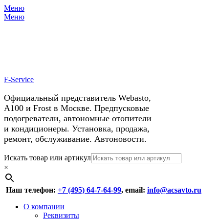
Меню
X
У нас космические скидки на
Меню
автокондиционеры!
F-Service
Официальный представитель Webasto,
А100 и Frost в Москве. Предпусковые
подогреватели, автономные отопители
и кондиционеры. Установка, продажа,
ремонт, обслуживание. Автоновости.
Header
Перейти
Искать товар или артикул
к
×
Right
содержимому
Menu
Наш телефон:
+7 (495) 64-7-64-99
, email:
info@acsavto.ru
Основное
Перейти
О компании
к
Реквизиты