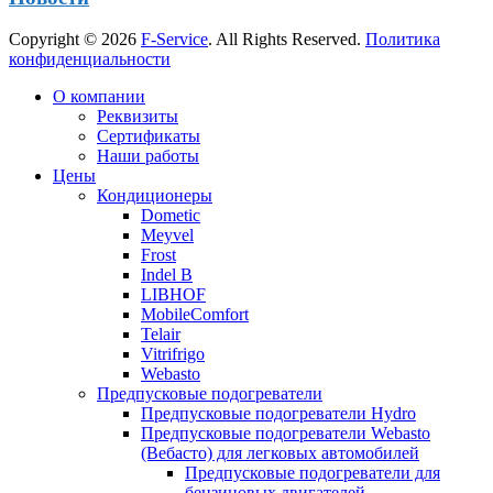
Copyright © 2026
F-Service
. All Rights Reserved.
Политика
конфиденциальности
Прокрутка
О компании
вверх
Реквизиты
Сертификаты
Наши работы
Цены
Кондиционеры
Dometic
Meyvel
Frost
Indel B
LIBHOF
MobileComfort
Telair
Vitrifrigo
Webasto
Предпусковые подогреватели
Предпусковые подогреватели Hydro
Предпусковые подогреватели Webasto
(Вебасто) для легковых автомобилей
Предпусковые подогреватели для
бензиновых двигателей