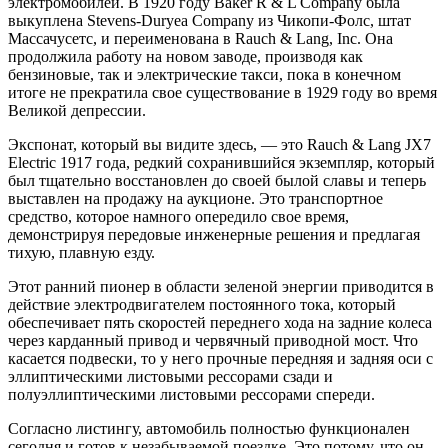
электромобилей. В 1920 году Baker R & L Company была
выкуплена Stevens-Duryea Company из Чикопи-Фолс, штат
Массачусетс, и переименована в Rauch & Lang, Inc. Она
продолжила работу на новом заводе, производя как
бензиновые, так и электрические такси, пока в конечном
итоге не прекратила свое существование в 1929 году во время
Великой депрессии.
Экспонат, который вы видите здесь, — это Rauch & Lang JX7
Electric 1917 года, редкий сохранившийся экземпляр, который
был тщательно восстановлен до своей былой славы и теперь
выставлен на продажу на аукционе. Это транспортное
средство, которое намного опередило свое время,
демонстрируя передовые инженерные решения и предлагая
тихую, плавную езду.
Этот ранний пионер в области зеленой энергии приводится в
действие электродвигателем постоянного тока, который
обеспечивает пять скоростей переднего хода на задние колеса
через карданный привод и червячный приводной мост. Что
касается подвески, то у него прочные передняя и задняя оси с
эллиптическими листовыми рессорами сзади и
полуэллиптическими листовыми рессорами спереди.
Согласно листингу, автомобиль полностью функционален
сегодня и готов к незабываемой поездке. Это потому, что он