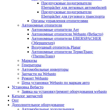
Предпусковые подогреватели
Eberspächer для легковых автомобилей
Предпусковые подогреватели
Eberspächer для грузового транспорта
Органы управления отопителями
Автономные отопители
Автономные отопители Аer
Автономные отопители Webasto (Вебасто)
Автономные отопители EBERSPACHER
(Эбершпехер)
Воздушный отопитель Planar
Автономные отопители ТермоТранс
(ThermoTrans)
Маркизы
Генераторы
Автомобильные инверторы
Запчасти на Webasto
Ремонт Webasto
Цена установки Webasto по маркам авто
Установка Вебасто
Заявка на установку/ремонт оборудования webasto
Каталог запчастей
Опт
Дополнительное оборудование
Автомобильные холодильники