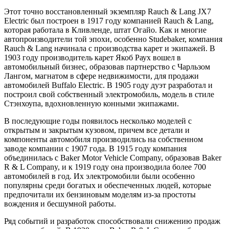
Этот точно восстановленный экземпляр Rauch & Lang JX7
Electric был построен в 1917 году компанией Rauch & Lang,
которая работала в Кливленде, штат Огайо. Как и многие
автопроизводители той эпохи, особенно Studebaker, компания
Rauch & Lang начинала с производства карет и экипажей. В
1903 году производитель карет Якоб Раух вошел в
автомобильный бизнес, образовав партнерство с Чарльзом
Лангом, магнатом в сфере недвижимости, для продажи
автомобилей Buffalo Electric. В 1905 году дуэт разработал и
построил свой собственный электромобиль, модель в стиле
Стэнхоупа, вдохновленную конными экипажами.
В последующие годы появилось несколько моделей с
открытым и закрытым кузовом, причем все детали и
компоненты автомобиля производились на собственном
заводе компании с 1907 года. В 1915 году компания
объединилась с Baker Motor Vehicle Company, образовав Baker
R & L Company, и к 1919 году она производила более 700
автомобилей в год. Их электромобили были особенно
популярны среди богатых и обеспеченных людей, которые
предпочитали их бензиновым моделям из-за простоты
вождения и бесшумной работы.
Ряд событий и разработок способствовали снижению продаж