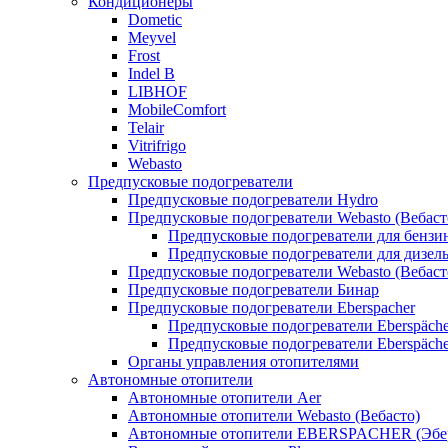
Кондиционеры
Dometic
Meyvel
Frost
Indel B
LIBHOF
MobileComfort
Telair
Vitrifrigo
Webasto
Предпусковые подогреватели
Предпусковые подогреватели Hydro
Предпусковые подогреватели Webasto (Вебаст
Предпусковые подогреватели для бензи
Предпусковые подогреватели для дизел
Предпусковые подогреватели Webasto (Вебаст
Предпусковые подогреватели Бинар
Предпусковые подогреватели Eberspacher
Предпусковые подогреватели Eberspäche
Предпусковые подогреватели Eberspäche
Органы управления отопителями
Автономные отопители
Автономные отопители Аer
Автономные отопители Webasto (Вебасто)
Автономные отопители EBERSPACHER (Эбе