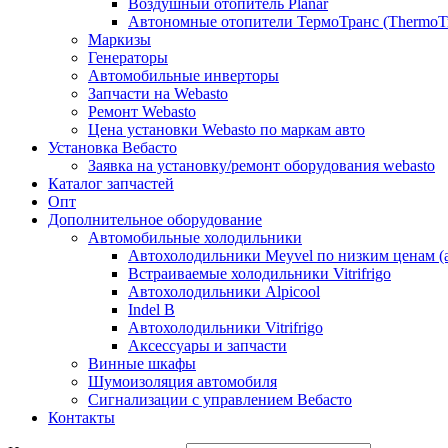
Воздушный отопитель Planar
Автономные отопители ТермоТранс (ThermoTr
Маркизы
Генераторы
Автомобильные инверторы
Запчасти на Webasto
Ремонт Webasto
Цена установки Webasto по маркам авто
Установка Вебасто
Заявка на установку/ремонт оборудования webasto
Каталог запчастей
Опт
Дополнительное оборудование
Автомобильные холодильники
Автохолодильники Meyvel по низким ценам (а
Встраиваемые холодильники Vitrifrigo
Автохолодильники Alpicool
Indel B
Автохолодильники Vitrifrigo
Аксессуары и запчасти
Винные шкафы
Шумоизоляция автомобиля
Сигнализации с управлением Вебасто
Контакты