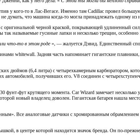
Дженни, как у него дела: «
С этой ты могла бы неплохо справи
упив у кого-то в Лас-Вегасе. Именно там Cadillac провел большу
г не думать, что машина когда-то могла принадлежать одному из 
с оригинальной черной краской, покрывающей удлиненный силуэ
ы так называемые гусиные лапки и несколько трещин, особенно 
или что-то в этом роде
», — жалуется Дэвид. Единственный спос
нами whitewall. Задняя часть напоминает
гигантские плавники, 
ких дюймов (6,4 литра) с четырехкамерным карбюратором, котор
их автомобилей, получивших его. V8 соединен с четырехступенчат
430 фунт-фут крутящего момента.
Car Wizard
замечает несколько у
оторой новый владелец доволен. Гигантская батарея нашла мест
нным». Все аналоговые датчики с хромированным обрамлением в
шкой, в центре которой находится значок бренда. Он по-прежнему