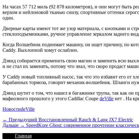
На часах 57 712 миль (92 878 километров), и они могут быть р
верхом и нейлоновой тканью снизу, спортивные оттенки серого,
один.
Дверные карты имеют тот же узор материала, с кнопками и стр
стеклоподъемниками, ручное управление зеркалом заднего вид
Когда Волшебник поднимает машину, он ищет причину, по кото
Caddy. Выхлопной хомут ослаблен.
Дэвид собирается применить свою магию и заменить всю выхло
и не стал их заменять, потому что знал, что скоро продаст маши
У Caddy новый топливный насос, так что это избавит его от х
барабанных тормоза, говорит механик-волшебник. Шланги нужн
Дэвид шутит о том, что нашел в багажнике трупы, так как он пр
мафиозного прошлого у этого Cadillac Coupe
deVille
нет . На кр
Категории
Теги
Новости
deVille
Навигация
Предыдущий
← Предыдущий
Восстановленный Rauch & Lang JX7 Electric
Дальше:
Дальше →
SpeedKore Ghost: современное прочтение классическ
по
Footer
Перейти
Главная
записям