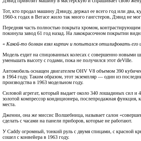
Дэвид привозит машину в мастерскую и спрашивает свою жену 
Тот, кто продал машину Дэвиду, держал ее всего год или два, к
1960-х годах в Вегасе жило так много гангстеров, Дэвид не мо
Передняя часть полностью покрыта хромом, контрастирующим 
покинула завод 61 год назад. На лакокрасочном покрытии видн
«
Какой-то болван взял кирпич и попытался отшлифовать его 
Модель ездит на спицованных колесах с совершенно новыми ши
уменьшать высоту с годами, пока не получился этот deVille.
Автомобиль оснащен двигателем
OHV
V8 объемом 390 кубичес
в 1964 году. Таким образом, этот экземпляр — один из последн
производства в 1963 модельном году.
Силовой агрегат, который выдает около 340 лошадиных сил и 
золотой компрессор кондиционера, послепродажная функция, к
места.
Дженни, она же миссис Волшебница, называет салон «соверше
сделать с часами на панели приборов, которые не работают.
У Caddy огромный, тонкий руль с двумя спицами, с красной кры
сошел с конвейера в 1963 году.