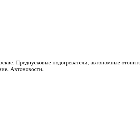
ические скидки на автокондиционеры!
оскве. Предпусковые подогреватели, автономные отопит
ние. Автоновости.