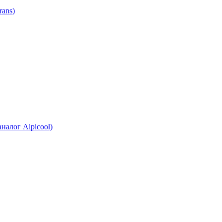
ans)
налог Alpicool)