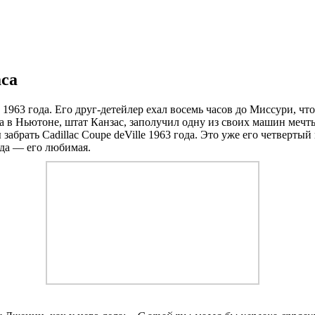
аса
1963 года. Его друг-детейлер ехал восемь часов до Миссури, что
a в Ньютоне, штат Канзас, заполучил одну из своих машин мечт
забрать Cadillac Coupe deVille 1963 года. Это уже его четвертый
ода — его любимая.