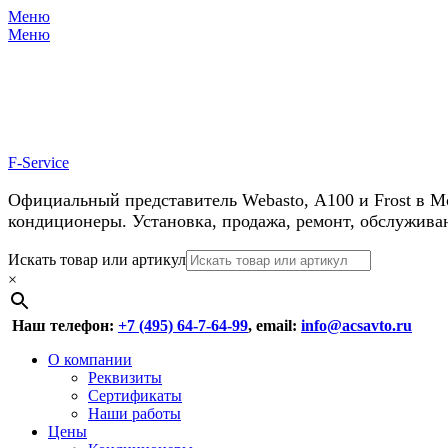
Меню
Меню
У нас косм
F-Service
Официальный представитель Webasto, А100 и Frost в М
кондиционеры. Установка, продажа, ремонт, обслужива
Header
Перейти
Искать товар или артикул
к
×
Right
содержимому
Menu
Наш телефон:
+7 (495) 64-7-64-99
, email:
info@acsavto.ru
Основное
Перейти
О компании
к
Реквизиты
меню
содержимому
Сертификаты
Наши работы
Цены