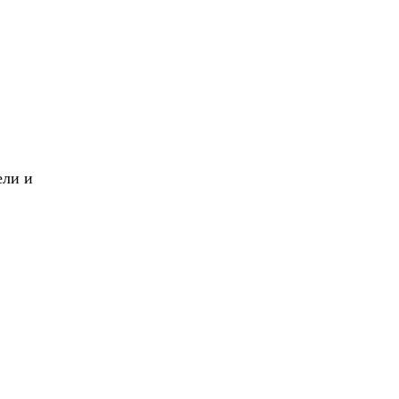
X
Вперед!
ели и