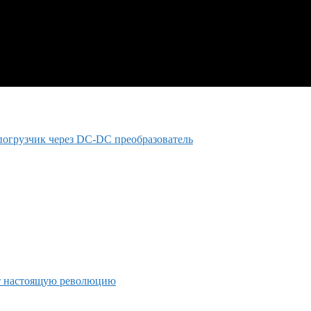
погрузчик через DC-DC преобразователь
т настоящую революцию