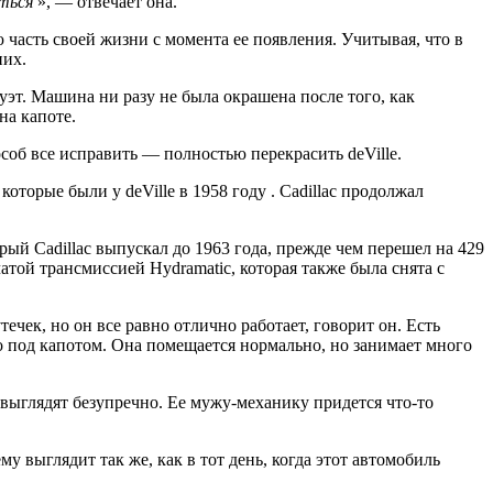
ться
», — отвечает она.
ю часть своей жизни с момента ее появления. Учитывая, что в
них.
т. Машина ни разу не была окрашена после того, как
на капоте.
об все исправить — полностью перекрасить deVille.
которые были у deVille в 1958 году
. Cadillac продолжал
ый Cadillac выпускал до 1963 года, прежде чем перешел на 429
ой ​​трансмиссией Hydramatic, которая также была снята с
течек, но он все равно отлично работает, говорит он. Есть
о под капотом. Она помещается нормально, но занимает много
ыглядят безупречно. Ее мужу-механику придется что-то
 выглядит так же, как в тот день, когда этот автомобиль