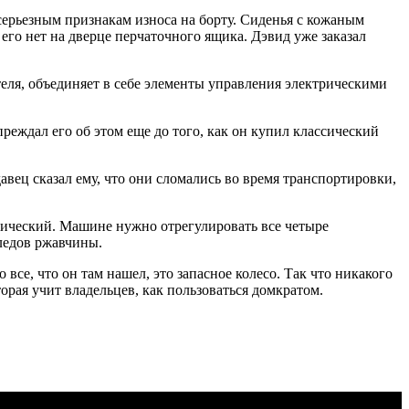
 серьезным признакам износа на борту. Сиденья с кожаным
 его нет на дверце перчаточного ящика. Дэвид уже заказал
теля, объединяет в себе элементы управления электрическими
еждал его об этом еще до того, как он купил классический
вец сказал ему, что они сломались во время транспортировки,
ктрический. Машине нужно отрегулировать все четыре
ледов ржавчины.
все, что он там нашел, это запасное колесо. Так что никакого
орая учит владельцев, как пользоваться домкратом.