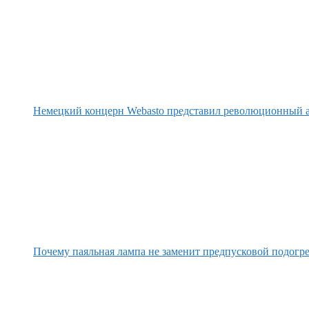
Немецкий концерн Webasto представил революционный а
Почему паяльная лампа не заменит предпусковой подогре