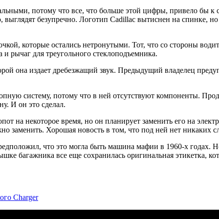
еальными, потому что все, что больше этой цифры, привело бы к
 выглядят безупречно. Логотип Cadillac вытиснен на спинке, но
очкой, которые остались нетронутыми. Тот, что со стороны води
а и рычаг для треугольного стеклоподъемника.
рой она издает дребезжащий звук. Предыдущий владелец предупр
пную систему, потому что в ней отсутствуют компоненты. Прода
ну. И он это сделал.
лопот на некоторое время, но он планирует заменить его на эле
о заменить. Хорошая новость в том, что под ней нет никаких с
едположил, что это могла быть машина мафии в 1960-х годах. Но 
ышке багажника все еще сохранилась оригинальная этикетка, кот
ого Charger