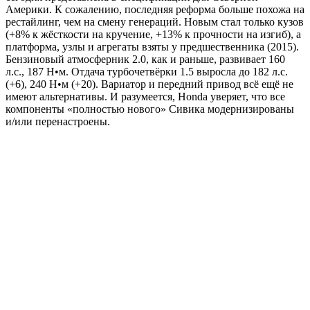
Америки. К сожалению, последняя реформа больше похожа на
рестайлинг, чем на смену генераций. Новым стал только кузов
(+8% к жёсткости на кручение, +13% к прочности на изгиб), а
платформа, узлы и агрегаты взяты у предшественника (2015).
Бензиновый атмосферник 2.0, как и раньше, развивает 160
л.с., 187 Н•м. Отдача турбочетвёрки 1.5 выросла до 182 л.с.
(+6), 240 Н•м (+20). Вариатор и передний привод всё ещё не
имеют альтернативы. И разумеется, Honda уверяет, что все
компоненты «полностью нового» Сивика модернизированы
и/или перенастроены.