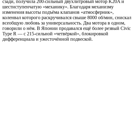
сзади, получила 200-сильный двухлитровый мотор K20A и
шестиступенчатую «механику». Благодаря механизму
изменения высоты подъёма клапанов «атмосферник»,
коленвал которого раскручивался свыше 8000 об/мин, снискал
всеобщую любовь за универсальность. Два мотора в одном,
говорили о нём. В Японии продавался ещё более резвый Civic
Type R — с 215-сильной «четвёркой», блокировкой
дифференциала и ужесточённой подвеской.