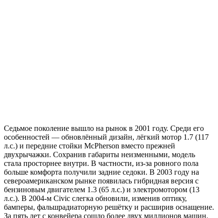
Седьмое поколение вышло на рынок в 2001 году. Среди его
особенностей — обновлённый дизайн, лёгкий мотор 1.7 (117
л.с.) и передние стойки McPherson вместо прежней
двухрычажки. Сохранив габариты неизменными, модель
стала просторнее внутри. В частности, из-за ровного пола
больше комфорта получили задние седоки. В 2003 году на
североамериканском рынке появилась гибридная версия с
бензиновым двигателем 1.3 (65 л.с.) и электромотором (13
л.с.). В 2004-м Civic слегка обновили, изменив оптику,
бамперы, фальшрадиаторную решётку и расширив оснащение.
За пять лет с конвейера сошло более двух миллионов машин.