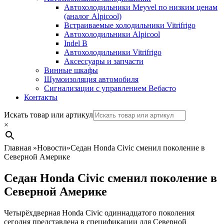
Автохолодильники Meyvel по низким ценам
(аналог Alpicool)
Встраиваемые холодильники Vitrifrigo
Автохолодильники Alpicool
Indel B
Автохолодильники Vitrifrigo
Аксессуары и запчасти
Винные шкафы
Шумоизоляция автомобиля
Сигнализации с управлением Вебасто
Контакты
Search
Искать товар или артикул
×
Главная
»
Новости
»
Седан Honda Civic сменил поколение в
Северной Америке
Седан Honda Civic сменил поколение в
Северной Америке
Четырёхдверная Honda Civic одиннадцатого поколения
сегодня представлена в спецификации для Северной