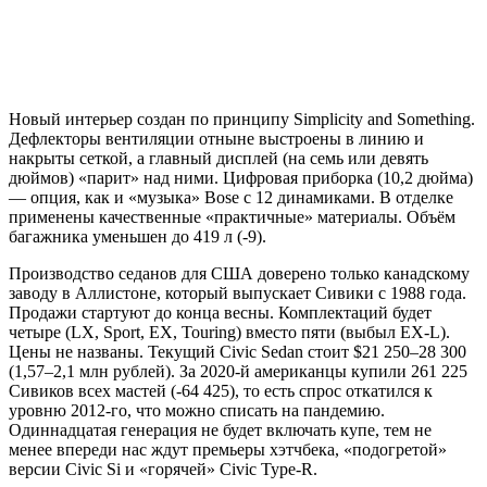
Новый интерьер создан по принципу Simplicity and Something.
Дефлекторы вентиляции отныне выстроены в линию и
накрыты сеткой, а главный дисплей (на семь или девять
дюймов) «парит» над ними. Цифровая приборка (10,2 дюйма)
— опция, как и «музыка» Bose с 12 динамиками. В отделке
применены качественные «практичные» материалы. Объём
багажника уменьшен до 419 л (-9).
Производство седанов для США доверено только канадскому
заводу в Аллистоне, который выпускает Сивики с 1988 года.
Продажи стартуют до конца весны. Комплектаций будет
четыре (LX, Sport, EX, Touring) вместо пяти (выбыл EX-L).
Цены не названы. Текущий Civic Sedan стоит $21 250–28 300
(1,57–2,1 млн рублей). За 2020-й американцы купили 261 225
Сивиков всех мастей (-64 425), то есть спрос откатился к
уровню 2012-го, что можно списать на пандемию.
Одиннадцатая генерация не будет включать купе, тем не
менее впереди нас ждут премьеры хэтчбека, «подогретой»
версии Civic Si и «горячей» Civic Type-R.