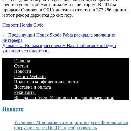
шестиступенчатой «механикой» и вариатором. В 2017-м
продажи Сивиков в США достигли отметки в 377 286 единиц,
и этот рекорд держится до сих пор.
Категории
Теги
Новости
Honda Civic
Навигация
Предыдущий
← Предыдущий
Новая Skoda Fabia раскрыла эволюцию
интерьера
по
Дальше:
Дальше →
Новым кроссовером Haval Jolion можно будет
записям
управлять со смартфона
Footer
Перейти
Главная
к
Статьи
Menu
содержимому
Новости
Ремонт Webasto
Политика конфиденциальности
Доставка и оплата
Реквизиты
Возврат и обмен. Условия и порядок возмещения.
Новости
Установка 24-вольтового кондиционера на 48-вольтовый
погрузчик через DC-DC преобразователь