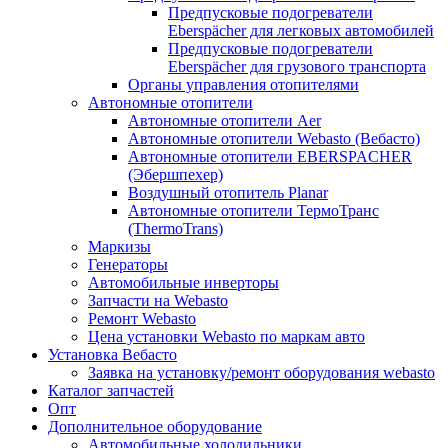
Предпусковые подогреватели
Eberspächer для легковых автомобилей
Предпусковые подогреватели
Eberspächer для грузового транспорта
Органы управления отопителями
Автономные отопители
Автономные отопители Аer
Автономные отопители Webasto (Вебасто)
Автономные отопители EBERSPACHER
(Эбершпехер)
Воздушный отопитель Planar
Автономные отопители ТермоТранс
(ThermoTrans)
Маркизы
Генераторы
Автомобильные инверторы
Запчасти на Webasto
Ремонт Webasto
Цена установки Webasto по маркам авто
Установка Вебасто
Заявка на установку/ремонт оборудования webasto
Каталог запчастей
Опт
Дополнительное оборудование
Автомобильные холодильники