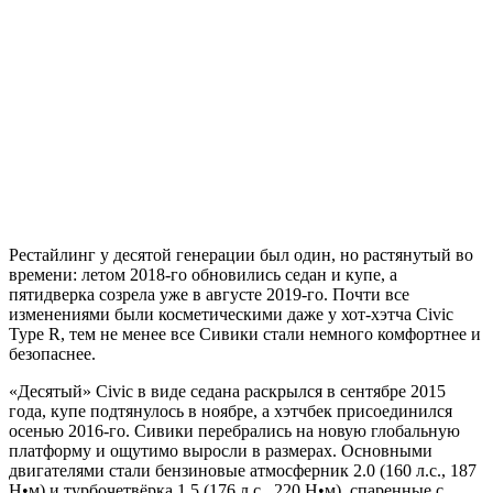
Рестайлинг у десятой генерации был один, но растянутый во
времени: летом 2018-го обновились седан и купе, а
пятидверка созрела уже в августе 2019-го. Почти все
изменениями были косметическими даже у хот-хэтча Civic
Type R, тем не менее все Сивики стали немного комфортнее и
безопаснее.
«Десятый» Civic в виде седана раскрылся в сентябре 2015
года, купе подтянулось в ноябре, а хэтчбек присоединился
осенью 2016-го. Сивики перебрались на новую глобальную
платформу и ощутимо выросли в размерах. Основными
двигателями стали бензиновые атмосферник 2.0 (160 л.с., 187
Н•м) и турбочетвёрка 1.5 (176 л.с., 220 Н•м), спаренные с