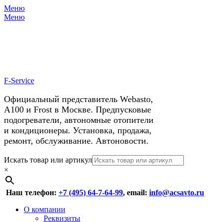
Меню
X
У нас космические скидки на
Меню
автокондиционеры!
F-Service
Официальный представитель Webasto,
А100 и Frost в Москве. Предпусковые
подогреватели, автономные отопители
и кондиционеры. Установка, продажа,
ремонт, обслуживание. Автоновости.
Header
Перейти
Искать товар или артикул
к
×
Right
содержимому
Menu
Наш телефон:
+7 (495) 64-7-64-99
, email:
info@acsavto.ru
Основное
Перейти
О компании
к
Реквизиты