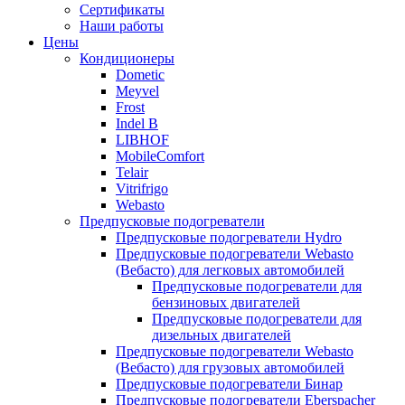
меню
содержимому
Сертификаты
Наши работы
Цены
Кондиционеры
Dometic
Meyvel
Frost
Indel B
LIBHOF
MobileComfort
Telair
Vitrifrigo
Webasto
Предпусковые подогреватели
Предпусковые подогреватели Hydro
Предпусковые подогреватели Webasto
(Вебасто) для легковых автомобилей
Предпусковые подогреватели для
бензиновых двигателей
Предпусковые подогреватели для
дизельных двигателей
Предпусковые подогреватели Webasto
(Вебасто) для грузовых автомобилей
Предпусковые подогреватели Бинар
Предпусковые подогреватели Eberspacher