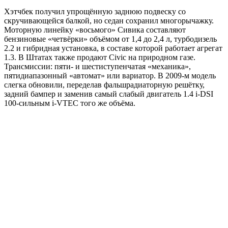
Хэтчбек получил упрощённую заднюю подвеску со
скручивающейся балкой, но седан сохранил многорычажку.
Моторную линейку «восьмого» Сивика составляют
бензиновые «четвёрки» объёмом от 1,4 до 2,4 л, турбодизель
2.2 и гибридная установка, в составе которой работает агрегат
1.3. В Штатах также продают Civic на природном газе.
Трансмиссии: пяти- и шестиступенчатая «механика»,
пятидиапазонный «автомат» или вариатор. В 2009-м модель
слегка обновили, переделав фальшрадиаторную решётку,
задний бампер и заменив самый слабый двигатель 1.4 i-DSI
100-сильным i-VTEC того же объёма.