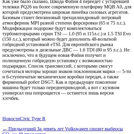
Как уже было сказано, Шкода Фабия 4 переедет с устаревшей
тележки PQ26 на более современную платформу MQB A0, для
которой предусмотрена широкая линейка силовых агрегатов.
Базовым станет бензиновый трехцилиндровый литровый
атмосферник MPI разной степени форсировки (65 и 75 л.с.).
Модификации подороже будут комплектоваться
турбомоторырами серии TSI — 1.0 (95 и 115л.с.) и 1.5 TSI Evo
(150 л.с.), который можно будет дополнить 48-вольтной
гибридной установкой eTSI. Для европейского рынка
предусмотрены и дизельные ДВС — 1.6 TDI (80 и 95 л.с.). Не
исключено, что в будущем новая Фабия получит и
полноценную гибридную установку с возможностью
подзарядки. Список трансмиссий, с которыми смогут
сочетаться моторы хорошо знаком поклонникам марки — 5-ти
и 6-ступенчатые механические коробки передач, а также
фирменный робот DSG7. Как и предыдущее поколение
машина будет только переднеприводной, а вот с кузовом
универсал она попрощается — останется лишь версия
хэтчбек.
Категории
Теги
Новости
Civic Type R
Навигация
Предыдущий
← Предыдущий
За девять лет Volkswagen снизит выбросы