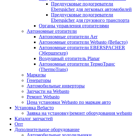
Предпусковые подогреватели
Eberspächer для легковых автомобилей
Предпусковые подогреватели
Eberspächer для грузового транспорта
Органы управления отопителями
Автономные отопители
Автономные отопители Аer
Автономные отопители Webasto (Вебасто)
Автономные отопители EBERSPACHER
(Эбершпехер)
Воздушный отопитель Planar
Автономные отопители ТермоТранс
(ThermoTrans)
Маркизы
Генераторы
Автомобильные инверторы
Запчасти на Webasto
Ремонт Webasto
Цена установки Webasto по маркам авто
Установка Вебасто
Заявка на установку/ремонт оборудования webasto
Каталог запчастей
Опт
Дополнительное оборудование
Автомобильные холодильники