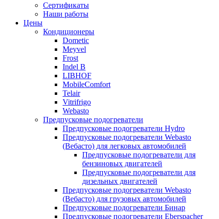
меню
содержимому
Сертификаты
Наши работы
Цены
Кондиционеры
Dometic
Meyvel
Frost
Indel B
LIBHOF
MobileComfort
Telair
Vitrifrigo
Webasto
Предпусковые подогреватели
Предпусковые подогреватели Hydro
Предпусковые подогреватели Webasto
(Вебасто) для легковых автомобилей
Предпусковые подогреватели для
бензиновых двигателей
Предпусковые подогреватели для
дизельных двигателей
Предпусковые подогреватели Webasto
(Вебасто) для грузовых автомобилей
Предпусковые подогреватели Бинар
Предпусковые подогреватели Eberspacher