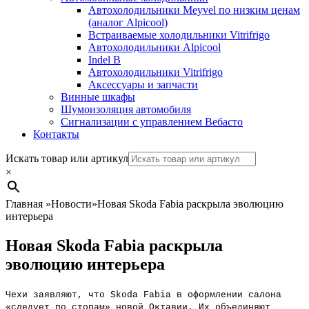
Автохолодильники Meyvel по низким ценам
(аналог Alpicool)
Встраиваемые холодильники Vitrifrigo
Автохолодильники Alpicool
Indel B
Автохолодильники Vitrifrigo
Аксессуары и запчасти
Винные шкафы
Шумоизоляция автомобиля
Сигнализации с управлением Вебасто
Контакты
Search
Искать товар или артикул
×
Главная
»
Новости
»
Новая Skoda Fabia раскрыла эволюцию
интерьера
Новая Skoda Fabia раскрыла
эволюцию интерьера
Чехи заявляют, что Skoda Fabia в оформлении салона
«следует по стопам» новой Октавии. Их объединяют