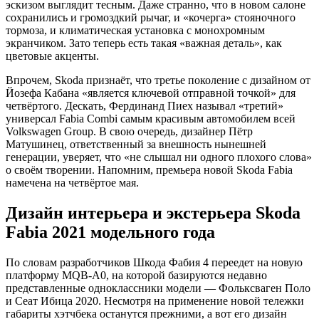
эскизом выглядит тесным. Даже странно, что в новом салоне
сохранились и громоздкий рычаг, и «кочерга» стояночного
тормоза, и климатическая установка с монохромным
экранчиком. Зато теперь есть такая «важная деталь», как
цветовые акценты.
Впрочем, Skoda признаёт, что третье поколение с дизайном от
Йозефа Кабана «является ключевой отправной точкой» для
четвёртого. Дескать, Фердинанд Пиех называл «третий»
универсал Fabia Combi самым красивым автомобилем всей
Volkswagen Group. В свою очередь, дизайнер Пётр
Матушинец, ответственный за внешность нынешней
генерации, уверяет, что «не слышал ни одного плохого слова»
о своём творении. Напомним, премьера новой Skoda Fabia
намечена на четвёртое мая.
Дизайн интерьера и экстерьера Skoda
Fabia 2021 модельного года
По словам разработчиков Шкода Фабия 4 переедет на новую
платформу MQB-A0, на которой базируются недавно
представленные одноклассники модели — Фольксваген Поло
и Сеат Ибица 2020. Несмотря на применение новой тележки
габариты хэтчбека останутся прежними, а вот его дизайн