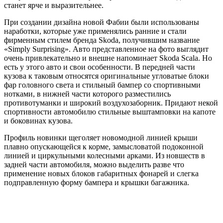
станет ярче и выразительнее.
При создании дизайна новой Фабии были использованы
наработки, которые уже применялись ранние и стали
фирменным стилем бренда Skoda, получившим название
«Simply Surprising». Авто представленное на фото выглядит
очень привлекательно и внешне напоминает Skoda Scala. Но
есть у этого авто и свои особенности. В передней части
кузова к таковым относятся оригинальные угловатые блоки
фар головного света и стильный бампер со спортивными
нотками, в нижней части которого разместились
противотуманки и широкий воздухозаборник. Придают некой
спортивности автомобилю стильные выштамповки на капоте
и боковинах кузова.
Профиль новинки щеголяет новомодной линией крыши
плавно опускающейся к корме, замысловатой подоконной
линией и циркульными колесными арками. Из новшеств в
задней части автомобиля, можно выделить разве что
применение новых блоков габаритных фонарей и слегка
подправленную форму бампера и крышки багажника.