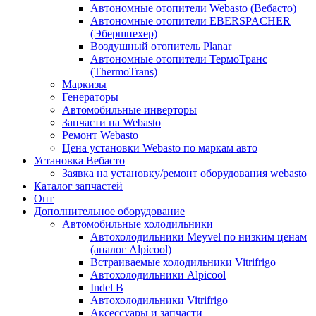
Автономные отопители Webasto (Вебасто)
Автономные отопители EBERSPACHER
(Эбершпехер)
Воздушный отопитель Planar
Автономные отопители ТермоТранс
(ThermoTrans)
Маркизы
Генераторы
Автомобильные инверторы
Запчасти на Webasto
Ремонт Webasto
Цена установки Webasto по маркам авто
Установка Вебасто
Заявка на установку/ремонт оборудования webasto
Каталог запчастей
Опт
Дополнительное оборудование
Автомобильные холодильники
Автохолодильники Meyvel по низким ценам
(аналог Alpicool)
Встраиваемые холодильники Vitrifrigo
Автохолодильники Alpicool
Indel B
Автохолодильники Vitrifrigo
Аксессуары и запчасти