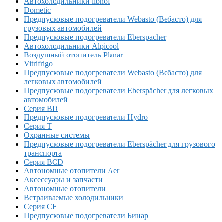
Автохолодильники libhof
Dometic
Предпусковые подогреватели Webasto (Вебасто) для
грузовых автомобилей
Предпусковые подогреватели Eberspacher
Автохолодильники Alpicool
Воздушный отопитель Planar
Vitrifrigo
Предпусковые подогреватели Webasto (Вебасто) для
легковых автомобилей
Предпусковые подогреватели Eberspächer для легковых
автомобилей
Серия BD
Предпусковые подогреватели Hydro
Серия T
Охранные системы
Предпусковые подогреватели Eberspächer для грузового
транспорта
Серия BCD
Автономные отопители Аer
Аксессуары и запчасти
Автономные отопители
Встраиваемые холодильники
Серия CF
Предпусковые подогреватели Бинар