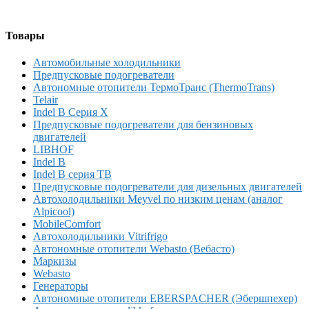
Товары
Автомобильные холодильники
Предпусковые подогреватели
Автономные отопители ТермоТранс (ThermoTrans)
Telair
Indel B Серия X
Предпусковые подогреватели для бензиновых
двигателей
LIBHOF
Indel B
Indel B серия TB
Предпусковые подогреватели для дизельных двигателей
Автохолодильники Meyvel по низким ценам (аналог
Alpicool)
MobileComfort
Автохолодильники Vitrifrigo
Автономные отопители Webasto (Вебасто)
Маркизы
Webasto
Генераторы
Автономные отопители EBERSPACHER (Эбершпехер)