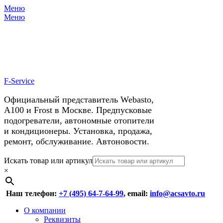
Меню
X
У нас космические скидки на
Меню
автокондиционеры!
F-Service
Официальный представитель Webasto,
А100 и Frost в Москве. Предпусковые
подогреватели, автономные отопители
и кондиционеры. Установка, продажа,
ремонт, обслуживание. Автоновости.
Header
Перейти
Искать товар или артикул
к
×
Right
содержимому
Menu
Наш телефон:
+7 (495) 64-7-64-99
, email:
info@acsavto.ru
Основное
Перейти
О компании
к
Реквизиты