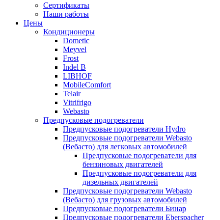
меню
содержимому
Сертификаты
Наши работы
Цены
Кондиционеры
Dometic
Meyvel
Frost
Indel B
LIBHOF
MobileComfort
Telair
Vitrifrigo
Webasto
Предпусковые подогреватели
Предпусковые подогреватели Hydro
Предпусковые подогреватели Webasto
(Вебасто) для легковых автомобилей
Предпусковые подогреватели для
бензиновых двигателей
Предпусковые подогреватели для
дизельных двигателей
Предпусковые подогреватели Webasto
(Вебасто) для грузовых автомобилей
Предпусковые подогреватели Бинар
Предпусковые подогреватели Eberspacher