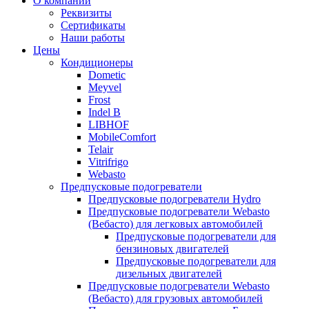
О компании
вверх
Реквизиты
Сертификаты
Наши работы
Цены
Кондиционеры
Dometic
Meyvel
Frost
Indel B
LIBHOF
MobileComfort
Telair
Vitrifrigo
Webasto
Предпусковые подогреватели
Предпусковые подогреватели Hydro
Предпусковые подогреватели Webasto
(Вебасто) для легковых автомобилей
Предпусковые подогреватели для
бензиновых двигателей
Предпусковые подогреватели для
дизельных двигателей
Предпусковые подогреватели Webasto
(Вебасто) для грузовых автомобилей