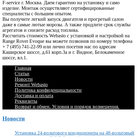
F-service г. Москва. Даем гарантию на установку и само
изделие. Монтаж осуществляют сертифицированные
специалисты с большим опытом.
Вы получите легкий запуск двигателя и прогретый салон
даже в самые лютые морозы. А также продлите срок службы
агрегатов и снизите расход топлива.
Рассчитать стоимость Webasto с установкой и настройкой на
Range Rover Evoque вы можете позвонив по номеру телефона
+ 7 (495) 741-22-99 или лично посетив нас по адресам
Каширское шоссе, д.61 корп.3а и г. Видное, Белокаменное
шоссе, вл.1.
Footer
Перейти
Главная
к
Статьи
Menu
содержимому
Новости
Ремонт Webasto
Политика конфиденциальности
Доставка и оплата
Реквизиты
Возврат и обмен. Условия и порядок возмещения.
Новости
Установка 24-вольтового кондиционера на 48-вольтовый