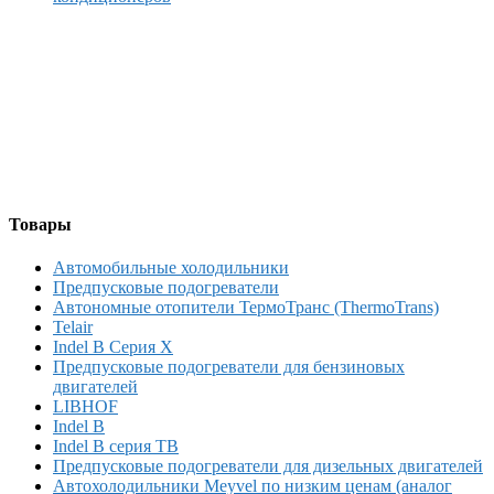
Товары
Автомобильные холодильники
Предпусковые подогреватели
Автономные отопители ТермоТранс (ThermoTrans)
Telair
Indel B Серия X
Предпусковые подогреватели для бензиновых
двигателей
LIBHOF
Indel B
Indel B серия TB
Предпусковые подогреватели для дизельных двигателей
Автохолодильники Meyvel по низким ценам (аналог