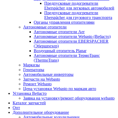
Предпусковые подогреватели
Eberspächer для легковых автомобилей
Предпусковые подогреватели
Eberspächer для грузового транспорта
Органы управления отопителями
Автономные отопители
Автономные отопители Аer
Автономные отопители Webasto (Вебасто)
Автономные отопители EBERSPACHER
(Эбершпехер)
Воздушный отопитель Planar
Автономные отопители ТермоТранс
(ThermoTrans)
Маркизы
Генераторы
Автомобильные инверторы
Запчасти на Webasto
Ремонт Webasto
Цена установки Webasto по маркам авто
Установка Вебасто
Заявка на установку/ремонт оборудования webasto
Каталог запчастей
Опт
Дополнительное оборудование
Автомобильные холодильники