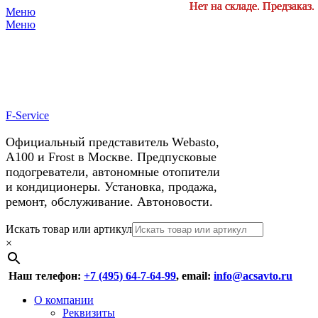
Нет на складе. Предзаказ.
Нет на складе. Предзаказ.
Нет на складе. Предзаказ.
Нет на складе. Предзаказ.
Нет на складе. Предзаказ.
Нет на складе. Предзаказ.
Меню
X
У нас космические скидки на
Меню
автокондиционеры!
F-Service
Официальный представитель Webasto,
А100 и Frost в Москве. Предпусковые
подогреватели, автономные отопители
и кондиционеры. Установка, продажа,
ремонт, обслуживание. Автоновости.
Header
Перейти
Искать товар или артикул
к
×
Right
содержимому
Menu
Наш телефон:
+7 (495) 64-7-64-99
, email:
info@acsavto.ru
Основное
Перейти
О компании
к
Реквизиты