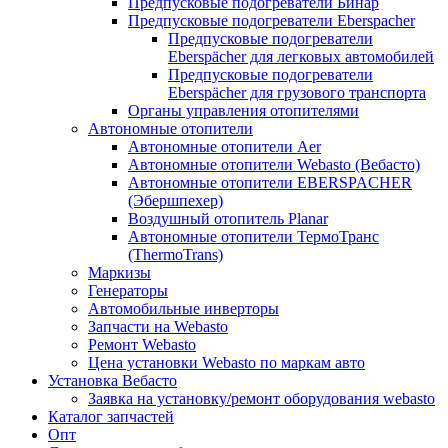
Предпусковые подогреватели Бинар
Предпусковые подогреватели Eberspacher
Предпусковые подогреватели
Eberspächer для легковых автомобилей
Предпусковые подогреватели
Eberspächer для грузового транспорта
Органы управления отопителями
Автономные отопители
Автономные отопители Аer
Автономные отопители Webasto (Вебасто)
Автономные отопители EBERSPACHER
(Эбершпехер)
Воздушный отопитель Planar
Автономные отопители ТермоТранс
(ThermoTrans)
Маркизы
Генераторы
Автомобильные инверторы
Запчасти на Webasto
Ремонт Webasto
Цена установки Webasto по маркам авто
Установка Вебасто
Заявка на установку/ремонт оборудования webasto
Каталог запчастей
Опт