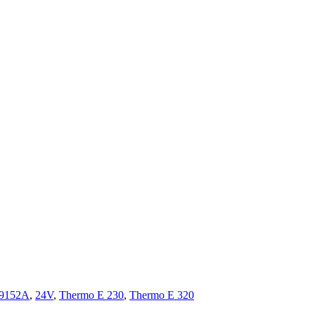
19152A
,
24V
,
Thermo E 230
,
Thermo E 320