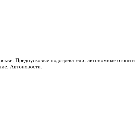
ические скидки на автокондиционеры!
оскве. Предпусковые подогреватели, автономные отопит
ние. Автоновости.