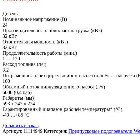
Дизель
Номинальное напряжение (В)
24
Производительность полн/част нагрузка (кВт)
32 кВт
Отопительная мощность (кВт)
32 кВт
Продолжительность работы (мин.)
1 — 120
Расход топлива (л/ч)
3,2
Потр. мощность без циркуляционн насоса полн/част нагрузка (
100
Объемный поток циркуляционного насоса (л/ч)
6000 (0,4 бар)
Габариты (мм)
593 х 247 х 224
Гарантированный диапазон рабочей температуры* (°С)
-40….+85 °С
Добавить в заказ
Артикул:
11114949
Категория:
Предпусковые подогреватели Web