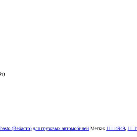
Вт)
asto (Вебасто) для грузовых автомобилей
Метки:
11114949
,
111