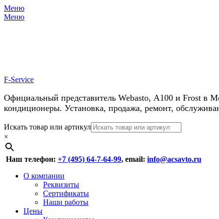
Меню
Меню
У нас косм
F-Service
Официальный представитель Webasto, А100 и Frost в М
кондиционеры. Установка, продажа, ремонт, обслужива
Header
Перейти
Искать товар или артикул
к
×
Right
содержимому
Menu
Наш телефон:
+7 (495) 64-7-64-99
, email:
info@acsavto.ru
Основное
Перейти
О компании
к
Реквизиты
меню
содержимому
Сертификаты
Наши работы
Цены