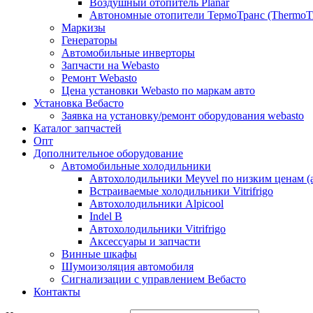
Воздушный отопитель Planar
Автономные отопители ТермоТранс (ThermoTr
Маркизы
Генераторы
Автомобильные инверторы
Запчасти на Webasto
Ремонт Webasto
Цена установки Webasto по маркам авто
Установка Вебасто
Заявка на установку/ремонт оборудования webasto
Каталог запчастей
Опт
Дополнительное оборудование
Автомобильные холодильники
Автохолодильники Meyvel по низким ценам (а
Встраиваемые холодильники Vitrifrigo
Автохолодильники Alpicool
Indel B
Автохолодильники Vitrifrigo
Аксессуары и запчасти
Винные шкафы
Шумоизоляция автомобиля
Сигнализации с управлением Вебасто
Контакты