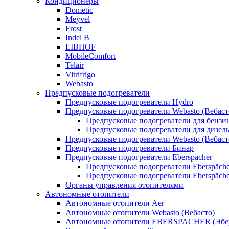
Кондиционеры
Dometic
Meyvel
Frost
Indel B
LIBHOF
MobileComfort
Telair
Vitrifrigo
Webasto
Предпусковые подогреватели
Предпусковые подогреватели Hydro
Предпусковые подогреватели Webasto (Вебаст
Предпусковые подогреватели для бензи
Предпусковые подогреватели для дизел
Предпусковые подогреватели Webasto (Вебаст
Предпусковые подогреватели Бинар
Предпусковые подогреватели Eberspacher
Предпусковые подогреватели Eberspäche
Предпусковые подогреватели Eberspäche
Органы управления отопителями
Автономные отопители
Автономные отопители Аer
Автономные отопители Webasto (Вебасто)
Автономные отопители EBERSPACHER (Эбе