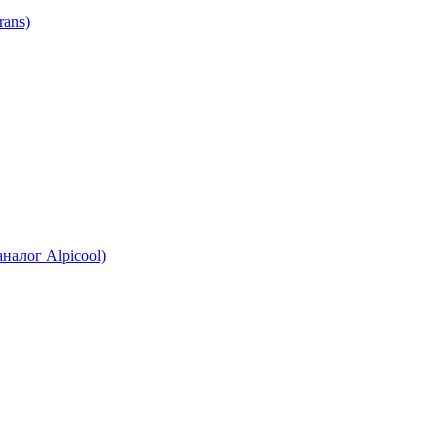
ans)
налог Alpicool)