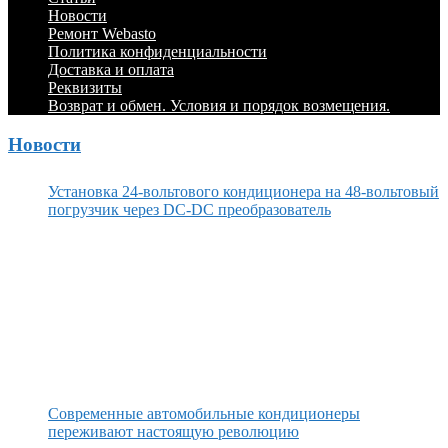
Menu
содержимому
Новости
Ремонт Webasto
Политика конфиденциальности
Доставка и оплата
Реквизиты
Возврат и обмен. Условия и порядок возмещения.
Новости
Установка 24-вольтового кондиционера на 48-вольтовый
погрузчик через DC-DC преобразователь
Современные автомобильные кондиционеры
переживают настоящую революцию