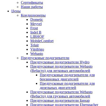
меню
содержимому
Сертификаты
Наши работы
Цены
Кондиционеры
Dometic
Meyvel
Frost
Indel B
LIBHOF
MobileComfort
Telair
Vitrifrigo
Webasto
Предпусковые подогреватели
Предпусковые подогреватели Hydro
Предпусковые подогреватели Webasto
(Вебасто) для легковых автомобилей
Предпусковые подогреватели для
бензиновых двигателей
Предпусковые подогреватели для
дизельных двигателей
Предпусковые подогреватели Webasto
(Вебасто) для грузовых автомобилей
Предпусковые подогреватели Бинар
Предпусковые подогреватели Eberspacher