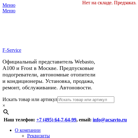
Нет на складе. Предзаказ.
Нет на складе. Предзаказ.
Нет на складе. Предзаказ.
Меню
X
У нас космические скидки на
Меню
автокондиционеры!
F-Service
Официальный представитель Webasto,
А100 и Frost в Москве. Предпусковые
подогреватели, автономные отопители
и кондиционеры. Установка, продажа,
ремонт, обслуживание. Автоновости.
Header
Перейти
Искать товар или артикул
к
×
Right
содержимому
Menu
Наш телефон:
+7 (495) 64-7-64-99
, email:
info@acsavto.ru
Основное
Перейти
О компании
к
Реквизиты