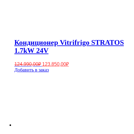
Кондиционер Vitrifrigo STRATOS
1.7kW 24V
Первоначальная
Текущая
124.990,00
₽
123.850,00
₽
цена
цена:
Добавить в заказ
составляла
123.850,00₽.
124.990,00₽.