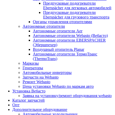
Предпусковые подогреватели
Eberspächer для легковых автомобилей
Предпусковые подогреватели
Eberspächer для грузового транспорта
Органы управления отопителями
Автономные отопители
Автономные отопители Аer
Автономные отопители Webasto (Вебасто)
Автономные отопители EBERSPACHER
(Эбершпехер)
Воздушный отопитель Planar
Автономные отопители ТермоТранс
(ThermoTrans)
Маркизы
Генераторы
Автомобильные инверторы
Запчасти на Webasto
Ремонт Webasto
Цена установки Webasto по маркам авто
Установка Вебасто
Заявка на установку/ремонт оборудования webasto
Каталог запчастей
Опт
Дополнительное оборудование
Автомобильные холодильники