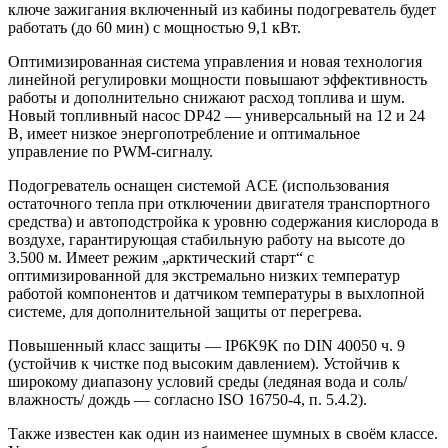
ключе зажигания включенный из кабины подогреватель будет
работать (до 60 мин) с мощностью 9,1 кВт.
Оптимизированная система управления и новая технология
линейной регулировки мощности повышают эффективность
работы и дополнительно снижают расход топлива и шум.
Новый топливный насос DP42 — универсальный на 12 и 24
В, имеет низкое энергопотребление и оптимальное
управление по PWM-сигналу.
Подогреватель оснащен системой ACE (использования
остаточного тепла при отключении двигателя транспортного
средства) и автоподстройка к уровню содержания кислорода в
воздухе, гарантирующая стабильную работу на высоте до
3.500 м. Имеет режим „арктический старт“ с
оптимизированной для экстремально низких температур
работой компонентов и датчиком температуры в выхлопной
системе, для дополнительной защиты от перегрева.
Повышенный класс защиты — IP6K9K по DIN 40050 ч. 9
(устойчив к чистке под высоким давлением). Устойчив к
широкому диапазону условий среды (ледяная вода и соль/
влажность/ дождь — согласно ISO 16750-4, п. 5.4.2).
Также известен как один из наименее шумных в своём классе.