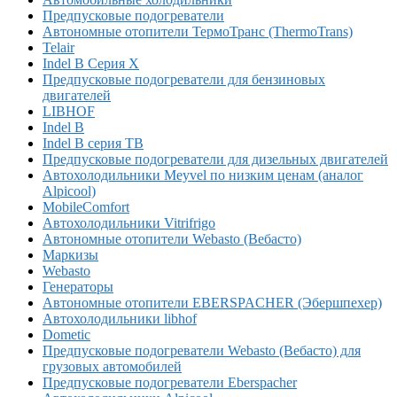
Предпусковые подогреватели
Автономные отопители ТермоТранс (ThermoTrans)
Telair
Indel B Серия X
Предпусковые подогреватели для бензиновых
двигателей
LIBHOF
Indel B
Indel B серия TB
Предпусковые подогреватели для дизельных двигателей
Автохолодильники Meyvel по низким ценам (аналог
Alpicool)
MobileComfort
Автохолодильники Vitrifrigo
Автономные отопители Webasto (Вебасто)
Маркизы
Webasto
Генераторы
Автономные отопители EBERSPACHER (Эбершпехер)
Автохолодильники libhof
Dometic
Предпусковые подогреватели Webasto (Вебасто) для
грузовых автомобилей
Предпусковые подогреватели Eberspacher