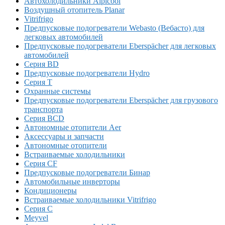
Автохолодильники Alpicool
Воздушный отопитель Planar
Vitrifrigo
Предпусковые подогреватели Webasto (Вебасто) для
легковых автомобилей
Предпусковые подогреватели Eberspächer для легковых
автомобилей
Серия BD
Предпусковые подогреватели Hydro
Серия T
Охранные системы
Предпусковые подогреватели Eberspächer для грузового
транспорта
Серия BCD
Автономные отопители Аer
Аксессуары и запчасти
Автономные отопители
Встраиваемые холодильники
Серия CF
Предпусковые подогреватели Бинар
Автомобильные инверторы
Кондиционеры
Встраиваемые холодильники Vitrifrigo
Серия C
Meyvel