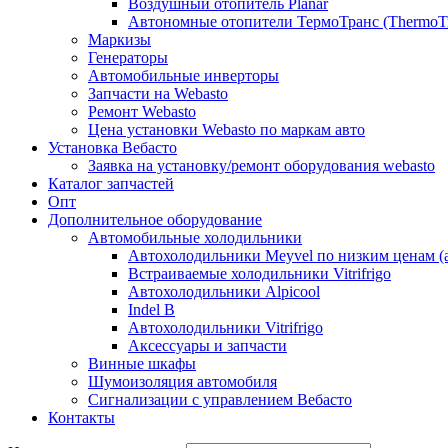
Воздушный отопитель Planar
Автономные отопители ТермоТранс (ThermoTr
Маркизы
Генераторы
Автомобильные инверторы
Запчасти на Webasto
Ремонт Webasto
Цена установки Webasto по маркам авто
Установка Вебасто
Заявка на установку/ремонт оборудования webasto
Каталог запчастей
Опт
Дополнительное оборудование
Автомобильные холодильники
Автохолодильники Meyvel по низким ценам (а
Встраиваемые холодильники Vitrifrigo
Автохолодильники Alpicool
Indel B
Автохолодильники Vitrifrigo
Аксессуары и запчасти
Винные шкафы
Шумоизоляция автомобиля
Сигнализации с управлением Вебасто
Контакты