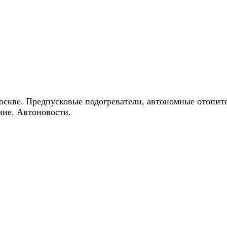
ические скидки на автокондиционеры!
оскве. Предпусковые подогреватели, автономные отопит
ние. Автоновости.