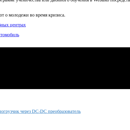
ют о молодежи во время кризиса.
бных центрах
втомобиль
погрузчик через DC-DC преобразователь