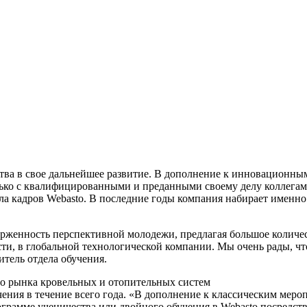
дства в свое дальнейшее развитие. В дополнение к инновацион
ко с квалифицированными и преданными своему делу коллегами,
а кадров Webasto. В последние годы компания набирает именно п
рженность перспективной молодежи, предлагая большое количес
и, в глобальной технологической компании. Мы очень рады, чт
итель отдела обучения.
го рынка кровельных и отопительных систем
чения в течение всего года. «В дополнение к классическим ме
ограмме ученичества или двойного обучения в Webasto посредст