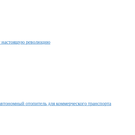
т настоящую революцию
втономный отопитель для коммерческого транспорта