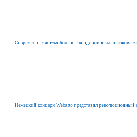
Современные автомобильные кондиционеры переживаю
Немецкий концерн Webasto представил революционный а