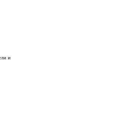
X
Вперед!
ели и