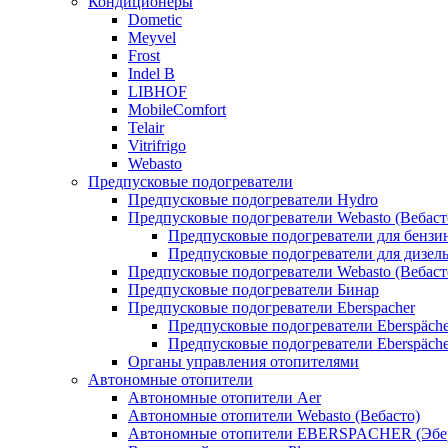
Кондиционеры
Dometic
Meyvel
Frost
Indel B
LIBHOF
MobileComfort
Telair
Vitrifrigo
Webasto
Предпусковые подогреватели
Предпусковые подогреватели Hydro
Предпусковые подогреватели Webasto (Вебаст
Предпусковые подогреватели для бензи
Предпусковые подогреватели для дизел
Предпусковые подогреватели Webasto (Вебаст
Предпусковые подогреватели Бинар
Предпусковые подогреватели Eberspacher
Предпусковые подогреватели Eberspäche
Предпусковые подогреватели Eberspäche
Органы управления отопителями
Автономные отопители
Автономные отопители Аer
Автономные отопители Webasto (Вебасто)
Автономные отопители EBERSPACHER (Эбе