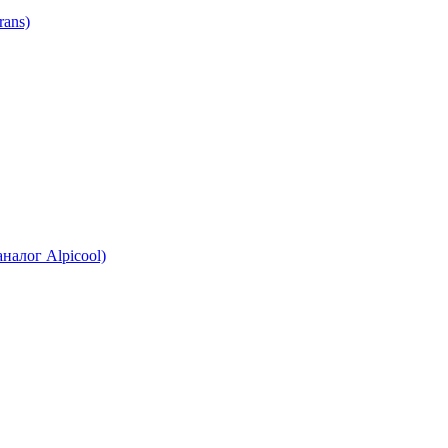
ans)
налог Alpicool)