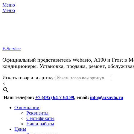
Меню
Меню
У нас косм
F-Service
Официальный представитель Webasto, А100 и Frost в М
кондиционеры. Установка, продажа, ремонт, обслужива
Header
Перейти
Искать товар или артикул
к
×
Right
содержимому
Menu
Наш телефон:
+7 (495) 64-7-64-99
, email:
info@acsavto.ru
Основное
Перейти
О компании
к
Реквизиты
меню
содержимому
Сертификаты
Наши работы
Цены