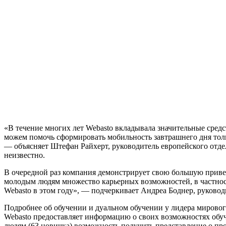
«В течение многих лет Webasto вкладывала значительные сре
можем помочь сформировать мобильность завтрашнего дня толь
— объясняет Штефан Райхерт, руководитель европейского отдел
неизвестно.
В очередной раз компания демонстрирует свою большую приве
молодым людям множество карьерных возможностей, в частност
Webasto в этом году», — подчеркивает Андреа Боднер, руковод
Подробнее об обучении и дуальном обучении у лидера мирово
Webasto предоставляет информацию о своих возможностях обу
людям (63 новичка) возможность получить представление о пр