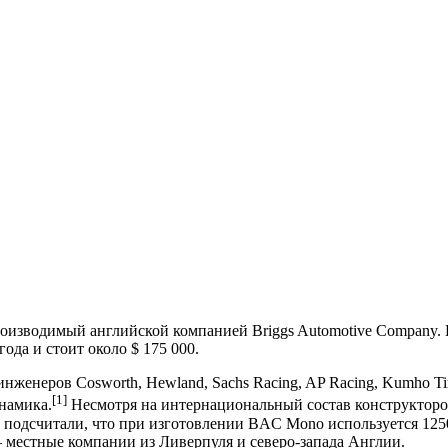
роизводимый английской компанией Briggs Automotive Company. 
года и стоит около $ 175 000.
нженеров Cosworth, Hewland, Sachs Racing, AP Racing, Kumho T
[1]
намика.
Несмотря на интернациональный состав конструкторов
y подсчитали, что при изготовлении BAC Mono используется 12
– местные компании из Ливерпуля и северо-запада Англии.