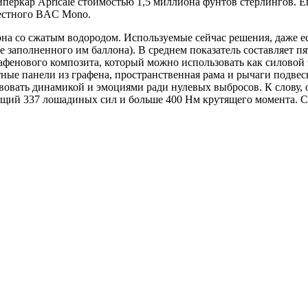
перкар Apricale стоимостью 1,5 миллиона фунтов стерлингов. Е
местного BAC Mono.
она со сжатым водородом. Используемые сейчас решения, даже ес
 заполненного им баллона). В среднем показатель составляет пя
 графенового композита, который можно использовать как силово
ные панели из графена, пространственная рама и рычаги подвеск
вовать динамикой и эмоциями ради нулевых выбросов. К слову
щий 337 лошадиных сил и больше 400 Нм крутящего момента. С ме