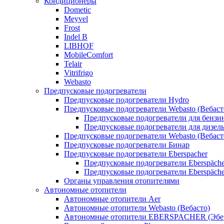
Кондиционеры
Dometic
Meyvel
Frost
Indel B
LIBHOF
MobileComfort
Telair
Vitrifrigo
Webasto
Предпусковые подогреватели
Предпусковые подогреватели Hydro
Предпусковые подогреватели Webasto (Вебаст
Предпусковые подогреватели для бензи
Предпусковые подогреватели для дизел
Предпусковые подогреватели Webasto (Вебаст
Предпусковые подогреватели Бинар
Предпусковые подогреватели Eberspacher
Предпусковые подогреватели Eberspäche
Предпусковые подогреватели Eberspäche
Органы управления отопителями
Автономные отопители
Автономные отопители Аer
Автономные отопители Webasto (Вебасто)
Автономные отопители EBERSPACHER (Эбе