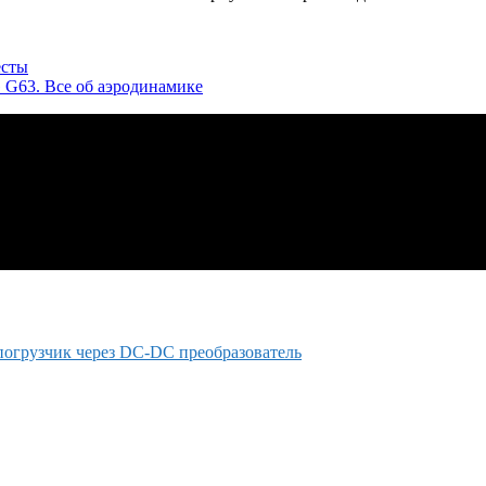
есты
G63. Все об аэродинамике
погрузчик через DC-DC преобразователь