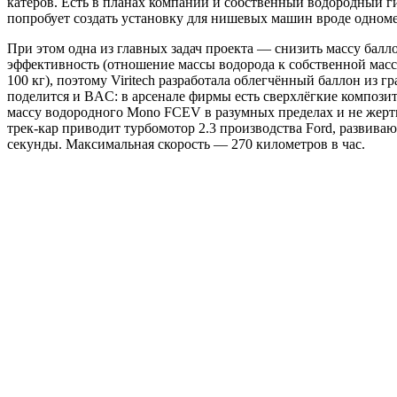
катеров. Есть в планах компании и собственный водородный ги
попробует создать установку для нишевых машин вроде одно
При этом одна из главных задач проекта — снизить массу балл
эффективность (отношение массы водорода к собственной массе
100 кг), поэтому Viritech разработала облегчённый баллон из
поделится и BAC: в арсенале фирмы есть сверхлёгкие композит
массу водородного Mono FCEV в разумных пределах и не жерт
трек-кар приводит турбомотор 2.3 производства Ford, развиваю
секунды. Максимальная скорость — 270 километров в час.