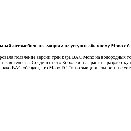
ьный автомобиль по эмоциям не уступит обычному Mono с 
ровала появление версии трек-кара BAC Mono на водородных топ
т правительства Соединённого Королевства грант на разработку
 однако BAC обещает, что Mono FCEV по эмоциональности не у