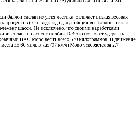
го запуск запланирован на следующий год, а пока фирма
ли баллон сделан из углепластика, отличает низкая весовая
ть процентов (5 кг водорода дадут общий вес баллона около
й элемент шасси. Не исключено, что своими наработками
и из сплава на основе ниобия. Всё это позволит удержать
, обычный BAC Mono весит всего 570 килограммов. В движение
ста до 60 миль в час (97 км/ч) Mono ускоряется за 2,7