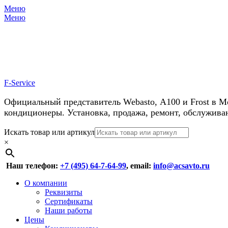
Меню
Меню
У нас косм
F-Service
Официальный представитель Webasto, А100 и Frost в М
кондиционеры. Установка, продажа, ремонт, обслужива
Header
Перейти
Искать товар или артикул
к
×
Right
содержимому
Menu
Наш телефон:
+7 (495) 64-7-64-99
, email:
info@acsavto.ru
Основное
Перейти
О компании
к
Реквизиты
меню
содержимому
Сертификаты
Наши работы
Цены