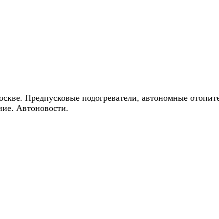
ические скидки на автокондиционеры!
оскве. Предпусковые подогреватели, автономные отопит
ние. Автоновости.