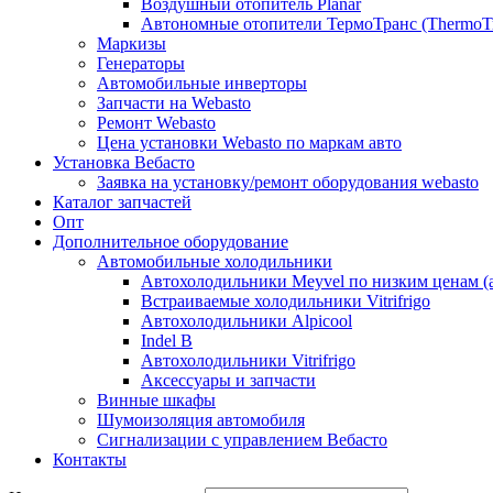
Воздушный отопитель Planar
Автономные отопители ТермоТранс (ThermoTr
Маркизы
Генераторы
Автомобильные инверторы
Запчасти на Webasto
Ремонт Webasto
Цена установки Webasto по маркам авто
Установка Вебасто
Заявка на установку/ремонт оборудования webasto
Каталог запчастей
Опт
Дополнительное оборудование
Автомобильные холодильники
Автохолодильники Meyvel по низким ценам (а
Встраиваемые холодильники Vitrifrigo
Автохолодильники Alpicool
Indel B
Автохолодильники Vitrifrigo
Аксессуары и запчасти
Винные шкафы
Шумоизоляция автомобиля
Сигнализации с управлением Вебасто
Контакты