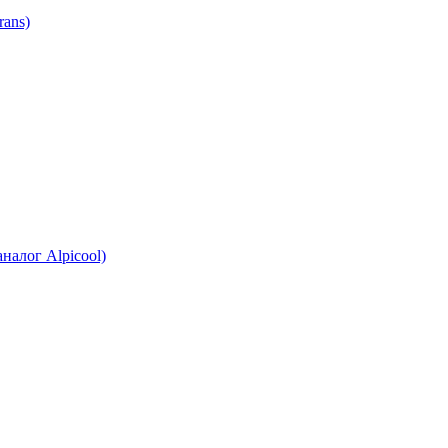
ans)
налог Alpicool)