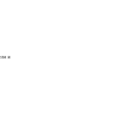
X
Вперед!
ели и