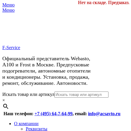
Нет на складе. Предзаказ.
Нет на складе. Предзаказ.
Нет на складе. Предзаказ.
Нет на складе. Предзаказ.
Нет на складе. Предзаказ.
Нет на складе. Предзаказ.
Меню
X
У нас космические скидки на
Меню
автокондиционеры!
F-Service
Официальный представитель Webasto,
А100 и Frost в Москве. Предпусковые
подогреватели, автономные отопители
и кондиционеры. Установка, продажа,
ремонт, обслуживание. Автоновости.
Header
Перейти
Искать товар или артикул
к
×
Right
содержимому
Menu
Наш телефон:
+7 (495) 64-7-64-99
, email:
info@acsavto.ru
Основное
Перейти
О компании
к
Реквизиты