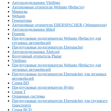
Автохолодильники Vitrifrigo
Автономные отопители Webasto (Вебасто)
Маркизы
Webasto
Генераторы
Автономные отопители EBERSPACHER (Эбершпехер)
Автохолодильники libhof
Dometic
Предпусковые подогреватели Webasto (Вебасто) для
грузовых автомобилей
Предпусковые подогреватели Eberspacher
Автохолодильники Alpicool
Воздушный отопитель Planar
Vitrifrigo
Предпусковые подогреватели Webasto (Вебасто) для
легковых автомобилей
Предпусковые подогреватели Eberspächer для легковых
автомобилей
Серия BD
Предпусковые подогреватели Hydro
Серия T
Охранные системы
Предпусковые подогреватели Eberspächer для грузового
транспорта
Серия BCD