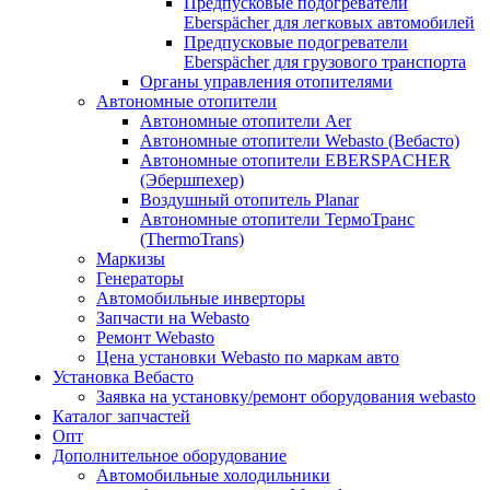
Предпусковые подогреватели
Eberspächer для легковых автомобилей
Предпусковые подогреватели
Eberspächer для грузового транспорта
Органы управления отопителями
Автономные отопители
Автономные отопители Аer
Автономные отопители Webasto (Вебасто)
Автономные отопители EBERSPACHER
(Эбершпехер)
Воздушный отопитель Planar
Автономные отопители ТермоТранс
(ThermoTrans)
Маркизы
Генераторы
Автомобильные инверторы
Запчасти на Webasto
Ремонт Webasto
Цена установки Webasto по маркам авто
Установка Вебасто
Заявка на установку/ремонт оборудования webasto
Каталог запчастей
Опт
Дополнительное оборудование
Автомобильные холодильники