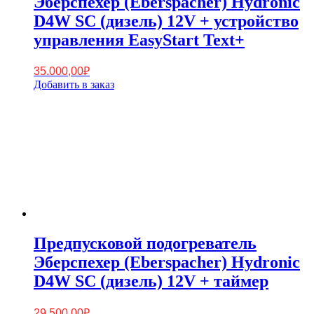
Эберспехер (Eberspacher) Hydronic
D4W SC (дизель) 12V + устройство
управления EasyStart Text+
35.000,00
₽
Добавить в заказ
Предпусковой подогреватель
Эберспехер (Eberspacher) Hydronic
D4W SC (дизель) 12V + таймер
29.500,00
₽