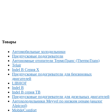
Товары
Автомобильные холодильники
Предпусковые подогреватели
Автономные отопители ТермоТранс (ThermoTrans)
Telair
Indel B Серия X
Предпусковые подогреватели для бензиновых
двигателей
LIBHOF
Indel B
Indel B серия TB
Предпусковые подогреватели для дизельных двигателей
Автохолодильники Meyvel по низким ценам (аналог
Alpicool)
MobileComfort