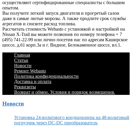
осуществляют сертифицированные специалисты с большим
опытом.
Вы получите легкий запуск двигателя и прогретый салон
даже в самые лютые морозы. А также продлите срок службы
агрегатов и снизите расход топлива.
Рассчитать стоимость Webasto с установкой и настройкой на
Nissan X-Trail вы можете позвонив по номеру телефона + 7
(495) 741-22-99 или лично посетив нас по адресам Каширское
шоссе, д.61 корп.3а и г. Видное, Белокаменное шоссе, вл.1.
Footer
Перейти
Главная
к
Статьи
Menu
содержимому
Новости
Ремонт Webasto
Политика конфиденциальности
Доставка и оплата
Реквизиты
Возврат и обмен. Условия и порядок возмещения.
Новости
Установка 24-вольтового кондиционера на 48-вольтовый
погрузчик через DC-DC преобразователь