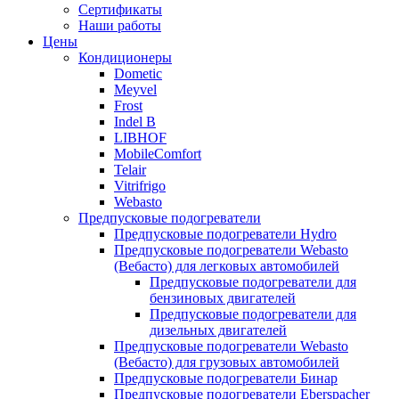
меню
содержимому
Сертификаты
Наши работы
Цены
Кондиционеры
Dometic
Meyvel
Frost
Indel B
LIBHOF
MobileComfort
Telair
Vitrifrigo
Webasto
Предпусковые подогреватели
Предпусковые подогреватели Hydro
Предпусковые подогреватели Webasto
(Вебасто) для легковых автомобилей
Предпусковые подогреватели для
бензиновых двигателей
Предпусковые подогреватели для
дизельных двигателей
Предпусковые подогреватели Webasto
(Вебасто) для грузовых автомобилей
Предпусковые подогреватели Бинар
Предпусковые подогреватели Eberspacher