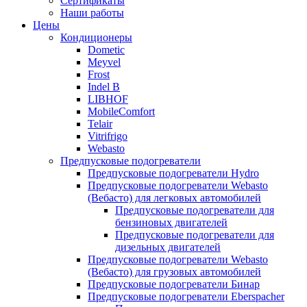
Сертификаты
Наши работы
Цены
Кондиционеры
Dometic
Meyvel
Frost
Indel B
LIBHOF
MobileComfort
Telair
Vitrifrigo
Webasto
Предпусковые подогреватели
Предпусковые подогреватели Hydro
Предпусковые подогреватели Webasto
(Вебасто) для легковых автомобилей
Предпусковые подогреватели для
бензиновых двигателей
Предпусковые подогреватели для
дизельных двигателей
Предпусковые подогреватели Webasto
(Вебасто) для грузовых автомобилей
Предпусковые подогреватели Бинар
Предпусковые подогреватели Eberspacher