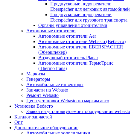
Предпусковые подогреватели
Eberspächer для легковых автомобилей
Предпусковые подогреватели
Eberspächer для грузового транспорта
Органы управления отопителями
Автономные отопители
Автономные отопители Аer
Автономные отопители Webasto (Вебасто)
Автономные отопители EBERSPACHER
(Эбершпехер)
Воздушный отопитель Planar
Автономные отопители ТермоТранс
(ThermoTrans)
Маркизы
Генераторы
Автомобильные инверторы
Запчасти на Webasto
Ремонт Webasto
Цена установки Webasto по маркам авто
Установка Вебасто
Заявка на установку/ремонт оборудования webasto
Каталог запчастей
Опт
Дополнительное оборудование
Автомобильные холодильники