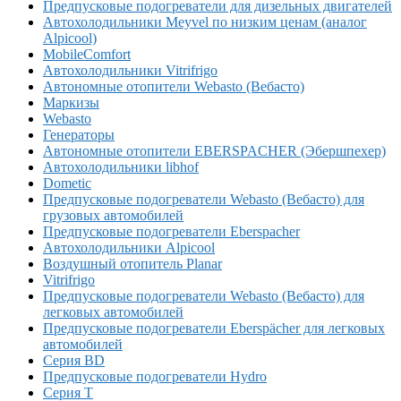
Предпусковые подогреватели для дизельных двигателей
Автохолодильники Meyvel по низким ценам (аналог
Alpicool)
MobileComfort
Автохолодильники Vitrifrigo
Автономные отопители Webasto (Вебасто)
Маркизы
Webasto
Генераторы
Автономные отопители EBERSPACHER (Эбершпехер)
Автохолодильники libhof
Dometic
Предпусковые подогреватели Webasto (Вебасто) для
грузовых автомобилей
Предпусковые подогреватели Eberspacher
Автохолодильники Alpicool
Воздушный отопитель Planar
Vitrifrigo
Предпусковые подогреватели Webasto (Вебасто) для
легковых автомобилей
Предпусковые подогреватели Eberspächer для легковых
автомобилей
Серия BD
Предпусковые подогреватели Hydro
Серия T