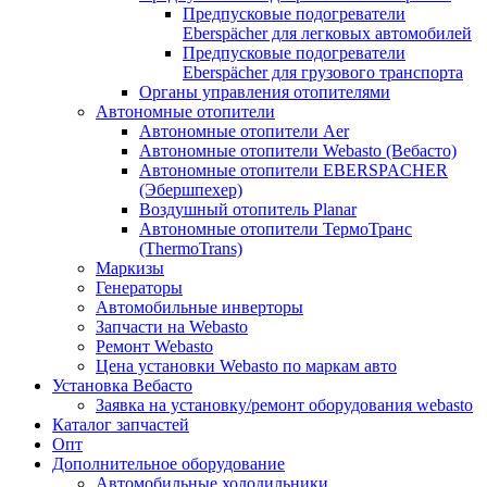
Предпусковые подогреватели
Eberspächer для легковых автомобилей
Предпусковые подогреватели
Eberspächer для грузового транспорта
Органы управления отопителями
Автономные отопители
Автономные отопители Аer
Автономные отопители Webasto (Вебасто)
Автономные отопители EBERSPACHER
(Эбершпехер)
Воздушный отопитель Planar
Автономные отопители ТермоТранс
(ThermoTrans)
Маркизы
Генераторы
Автомобильные инверторы
Запчасти на Webasto
Ремонт Webasto
Цена установки Webasto по маркам авто
Установка Вебасто
Заявка на установку/ремонт оборудования webasto
Каталог запчастей
Опт
Дополнительное оборудование
Автомобильные холодильники