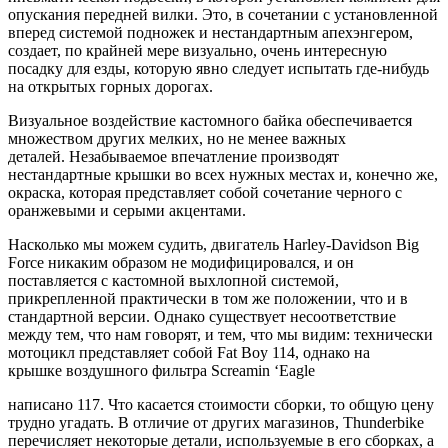
опускания передней вилки. Это, в сочетании с установленной
вперед системой подножек и нестандартным апехэнгером,
создает, по крайней мере визуально, очень интересную
посадку для езды, которую явно следует испытать где-нибудь
на открытых горных дорогах.
Визуальное воздействие кастомного байка обеспечивается
множеством других мелких, но не менее важных
деталей. Незабываемое впечатление производят
нестандартные крышки во всех нужных местах и, конечно же,
окраска, которая представляет собой сочетание черного с
оранжевыми и серыми акцентами.
Насколько мы можем судить, двигатель Harley-Davidson Big
Force никаким образом не модифицировался, и он
поставляется с кастомной выхлопной системой,
прикрепленной практически в том же положении, что и в
стандартной версии. Однако существует несоответствие
между тем, что нам говорят, и тем, что мы видим: технически
мотоцикл представляет собой Fat Boy 114, однако на
крышке воздушного фильтра Screamin ‘Eagle
написано 117. Что касается стоимости сборки, то общую цену
трудно угадать. В отличие от других магазинов, Thunderbike
перечисляет некоторые детали, используемые в его сборках, а