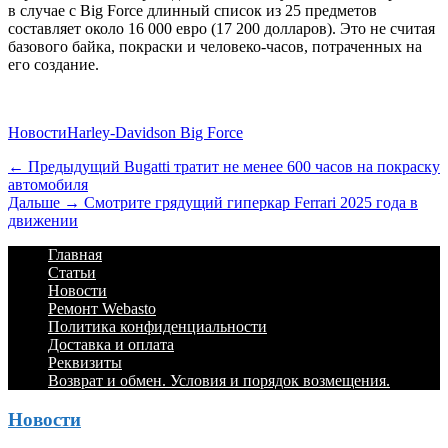
в случае с Big Force длинный список из 25 предметов
составляет около 16 000 евро (17 200 долларов). Это не считая
базового байка, покраски и человеко-часов, потраченных на
его создание.
Категории
Теги
Новости
Harley-Davidson Big Force
Навигация
Предыдущий
← Предыдущий
Bugatti тратит не менее 600 часов на покраску
автомобиля
по
Дальше:
Дальше →
Смотрите грядущий гиперкар Ferrari 2025 года в
записям
движении
Footer
Перейти
Главная
к
Статьи
Menu
содержимому
Новости
Ремонт Webasto
Политика конфиденциальности
Доставка и оплата
Реквизиты
Возврат и обмен. Условия и порядок возмещения.
Новости