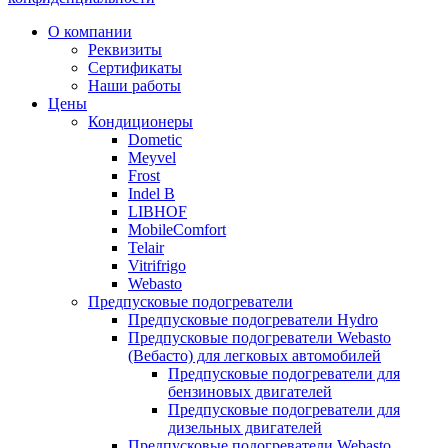
Прокрутка
О компании
вверх
Реквизиты
Сертификаты
Наши работы
Цены
Кондиционеры
Dometic
Meyvel
Frost
Indel B
LIBHOF
MobileComfort
Telair
Vitrifrigo
Webasto
Предпусковые подогреватели
Предпусковые подогреватели Hydro
Предпусковые подогреватели Webasto
(Вебасто) для легковых автомобилей
Предпусковые подогреватели для
бензиновых двигателей
Предпусковые подогреватели для
дизельных двигателей
Предпусковые подогреватели Webasto