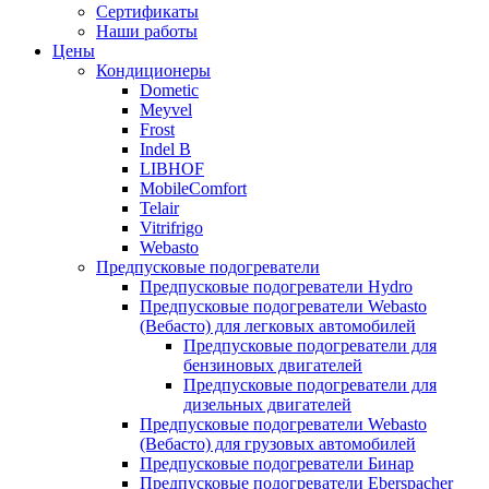
меню
содержимому
Сертификаты
Наши работы
Цены
Кондиционеры
Dometic
Meyvel
Frost
Indel B
LIBHOF
MobileComfort
Telair
Vitrifrigo
Webasto
Предпусковые подогреватели
Предпусковые подогреватели Hydro
Предпусковые подогреватели Webasto
(Вебасто) для легковых автомобилей
Предпусковые подогреватели для
бензиновых двигателей
Предпусковые подогреватели для
дизельных двигателей
Предпусковые подогреватели Webasto
(Вебасто) для грузовых автомобилей
Предпусковые подогреватели Бинар
Предпусковые подогреватели Eberspacher