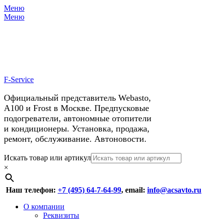
Меню
X
У нас космические скидки на
Меню
автокондиционеры!
F-Service
Официальный представитель Webasto,
А100 и Frost в Москве. Предпусковые
подогреватели, автономные отопители
и кондиционеры. Установка, продажа,
ремонт, обслуживание. Автоновости.
Header
Перейти
Искать товар или артикул
к
×
Right
содержимому
Menu
Наш телефон:
+7 (495) 64-7-64-99
, email:
info@acsavto.ru
Основное
Перейти
О компании
к
Реквизиты