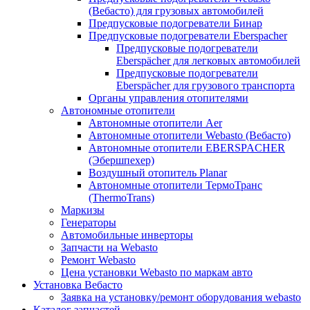
(Вебасто) для грузовых автомобилей
Предпусковые подогреватели Бинар
Предпусковые подогреватели Eberspacher
Предпусковые подогреватели
Eberspächer для легковых автомобилей
Предпусковые подогреватели
Eberspächer для грузового транспорта
Органы управления отопителями
Автономные отопители
Автономные отопители Аer
Автономные отопители Webasto (Вебасто)
Автономные отопители EBERSPACHER
(Эбершпехер)
Воздушный отопитель Planar
Автономные отопители ТермоТранс
(ThermoTrans)
Маркизы
Генераторы
Автомобильные инверторы
Запчасти на Webasto
Ремонт Webasto
Цена установки Webasto по маркам авто
Установка Вебасто
Заявка на установку/ремонт оборудования webasto
Каталог запчастей