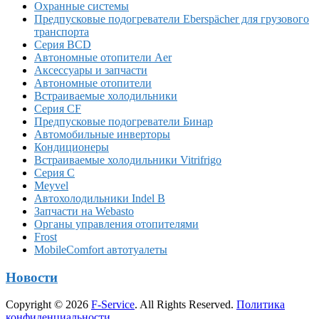
Охранные системы
Предпусковые подогреватели Eberspächer для грузового
транспорта
Серия BCD
Автономные отопители Аer
Аксессуары и запчасти
Автономные отопители
Встраиваемые холодильники
Серия CF
Предпусковые подогреватели Бинар
Автомобильные инверторы
Кондиционеры
Встраиваемые холодильники Vitrifrigo
Серия C
Meyvel
Автохолодильники Indel B
Запчасти на Webasto
Органы управления отопителями
Frost
MobileComfort автотуалеты
Новости
Copyright © 2026
F-Service
. All Rights Reserved.
Политика
конфиденциальности