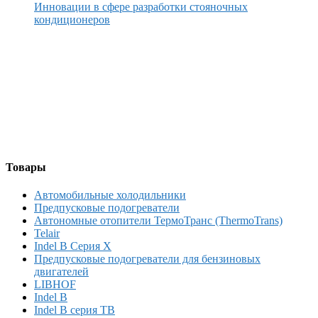
Инновации в сфере разработки стояночных
кондиционеров
Товары
Автомобильные холодильники
Предпусковые подогреватели
Автономные отопители ТермоТранс (ThermoTrans)
Telair
Indel B Серия X
Предпусковые подогреватели для бензиновых
двигателей
LIBHOF
Indel B
Indel B серия TB