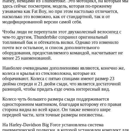
Harley, немцами из Thunderbike. Это мотоцикл, на который мы
здесь сейчас посмотрим, модель, которая по-прежнему
узнаваема как Fat Boy, но при этом настолько отличается,
насколько это возможно, как от стандартной, так и от
модифицированной версии самой себя.
Чтобы люди не перепутали этот двухколесный велосипед с
чем-то другим, Thunderbike сохранил оригинальный
топливный бак и обтекатель вилки. Однако это изменило
почти все остальное, и список дополнительного
оборудования, предоставляемого командой, насчитывает не
менее 25 наименований.
Наиболее очевидными дополнениями являются, конечно же,
колеса и крылья из стекловолокна, которые их
оборачивают. Колеса с пятью спицами имеют размер 23
дюйма спереди и 21 дюйм сзади, что является достаточной
разницей, чтобы придать езде очень интересный вид.
Колесо чуть большего размера сзади поддерживается
односторонним маятником, благодаря которому его правая
сторона видна во всей красе. Он также немного шире
передней части, хотя точные размеры неизвестны.
На Harley-Davidson Big Force установлена ​​система
пневматической подвески, в которой установлен комплект для