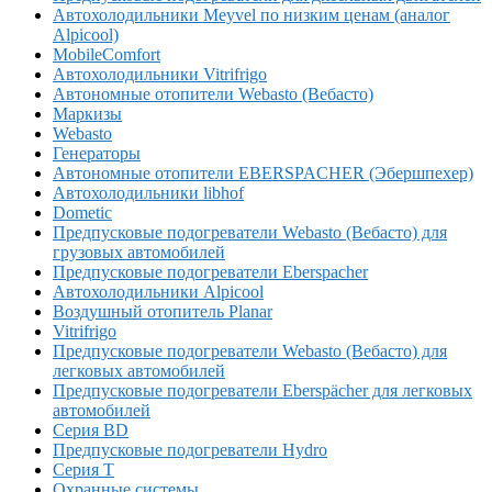
Автохолодильники Meyvel по низким ценам (аналог
Alpicool)
MobileComfort
Автохолодильники Vitrifrigo
Автономные отопители Webasto (Вебасто)
Маркизы
Webasto
Генераторы
Автономные отопители EBERSPACHER (Эбершпехер)
Автохолодильники libhof
Dometic
Предпусковые подогреватели Webasto (Вебасто) для
грузовых автомобилей
Предпусковые подогреватели Eberspacher
Автохолодильники Alpicool
Воздушный отопитель Planar
Vitrifrigo
Предпусковые подогреватели Webasto (Вебасто) для
легковых автомобилей
Предпусковые подогреватели Eberspächer для легковых
автомобилей
Серия BD
Предпусковые подогреватели Hydro
Серия T
Охранные системы