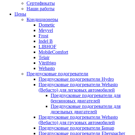
меню
содержимому
Сертификаты
Наши работы
Цены
Кондиционеры
Dometic
Meyvel
Frost
Indel B
LIBHOF
MobileComfort
Telair
Vitrifrigo
Webasto
Предпусковые подогреватели
Предпусковые подогреватели Hydro
Предпусковые подогреватели Webasto
(Вебасто) для легковых автомобилей
Предпусковые подогреватели для
бензиновых двигателей
Предпусковые подогреватели для
дизельных двигателей
Предпусковые подогреватели Webasto
(Вебасто) для грузовых автомобилей
Предпусковые подогреватели Бинар
Предпусковые подогреватели Eberspacher