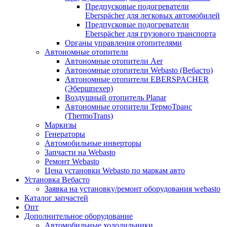
Предпусковые подогреватели
Eberspächer для легковых автомобилей
Предпусковые подогреватели
Eberspächer для грузового транспорта
Органы управления отопителями
Автономные отопители
Автономные отопители Аer
Автономные отопители Webasto (Вебасто)
Автономные отопители EBERSPACHER
(Эбершпехер)
Воздушный отопитель Planar
Автономные отопители ТермоТранс
(ThermoTrans)
Маркизы
Генераторы
Автомобильные инверторы
Запчасти на Webasto
Ремонт Webasto
Цена установки Webasto по маркам авто
Установка Вебасто
Заявка на установку/ремонт оборудования webasto
Каталог запчастей
Опт
Дополнительное оборудование
Автомобильные холодильники