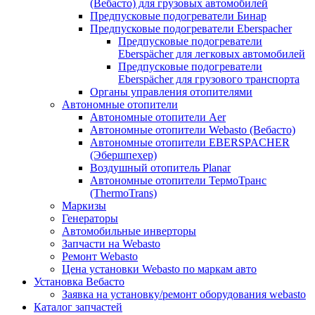
(Вебасто) для грузовых автомобилей
Предпусковые подогреватели Бинар
Предпусковые подогреватели Eberspacher
Предпусковые подогреватели
Eberspächer для легковых автомобилей
Предпусковые подогреватели
Eberspächer для грузового транспорта
Органы управления отопителями
Автономные отопители
Автономные отопители Аer
Автономные отопители Webasto (Вебасто)
Автономные отопители EBERSPACHER
(Эбершпехер)
Воздушный отопитель Planar
Автономные отопители ТермоТранс
(ThermoTrans)
Маркизы
Генераторы
Автомобильные инверторы
Запчасти на Webasto
Ремонт Webasto
Цена установки Webasto по маркам авто
Установка Вебасто
Заявка на установку/ремонт оборудования webasto
Каталог запчастей