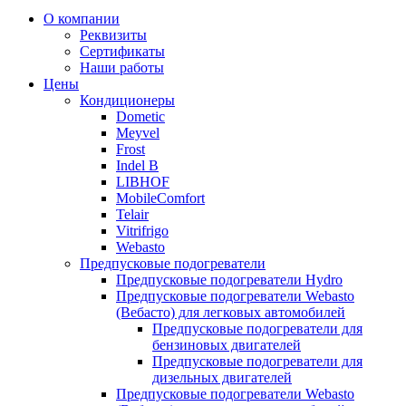
Прокрутка
О компании
вверх
Реквизиты
Сертификаты
Наши работы
Цены
Кондиционеры
Dometic
Meyvel
Frost
Indel B
LIBHOF
MobileComfort
Telair
Vitrifrigo
Webasto
Предпусковые подогреватели
Предпусковые подогреватели Hydro
Предпусковые подогреватели Webasto
(Вебасто) для легковых автомобилей
Предпусковые подогреватели для
бензиновых двигателей
Предпусковые подогреватели для
дизельных двигателей
Предпусковые подогреватели Webasto