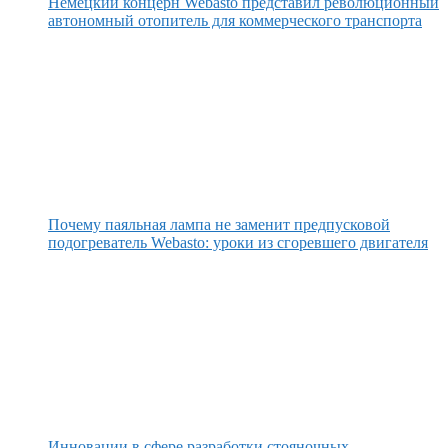
Немецкий концерн Webasto представил революционный
автономный отопитель для коммерческого транспорта
Почему паяльная лампа не заменит предпусковой
подогреватель Webasto: уроки из сгоревшего двигателя
Инновации в сфере разработки стояночных