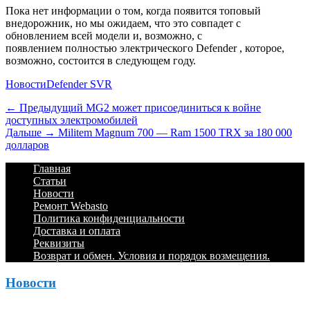
Пока нет информации о том, когда появится топовый
внедорожник, но мы ожидаем, что это совпадет с
обновлением всей модели и, возможно, с
появлением
полностью электрического Defender
, которое,
возможно, состоится в следующем году.
Категории
Теги
Новости
Defender SVR
Навигация
Предыдущий
← Предыдущий
MG2 может присоединиться к войне
доступных электромобилей
по
Дальше:
Дальше →
Militem Magnum 700 — Ram 1500 TRX за 180 000
записям
долларов
Footer
Перейти
Главная
к
Статьи
Menu
содержимому
Новости
Ремонт Webasto
Политика конфиденциальности
Доставка и оплата
Реквизиты
Возврат и обмен. Условия и порядок возмещения.
Новости