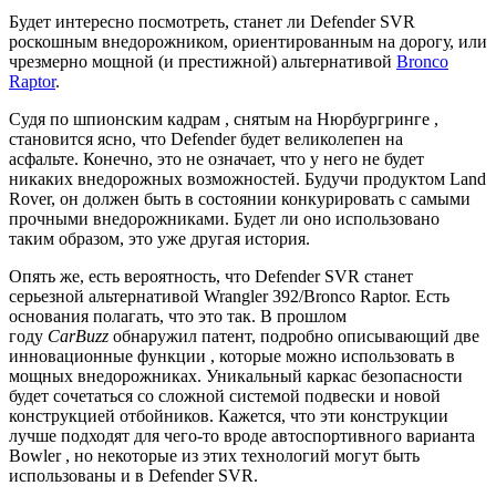
Будет интересно посмотреть, станет ли Defender SVR
роскошным внедорожником, ориентированным на дорогу, или
чрезмерно мощной (и престижной) альтернативой
Bronco
Raptor
.
Судя по шпионским кадрам
, снятым на Нюрбургринге
,
становится ясно, что Defender будет великолепен на
асфальте. Конечно, это не означает, что у него не будет
никаких внедорожных возможностей. Будучи продуктом Land
Rover, он должен быть в состоянии конкурировать с самыми
прочными внедорожниками. Будет ли оно использовано
таким образом, это уже другая история.
Опять же, есть вероятность, что Defender SVR станет
серьезной альтернативой Wrangler 392/Bronco Raptor. Есть
основания полагать, что это так. В прошлом
году
CarBuzz
обнаружил
патент, подробно описывающий две
инновационные функции
, которые можно использовать в
мощных внедорожниках. Уникальный каркас безопасности
будет сочетаться со сложной системой подвески и новой
конструкцией отбойников. Кажется, что эти конструкции
лучше подходят для чего-то вроде
автоспортивного варианта
Bowler
, но некоторые из этих технологий могут быть
использованы и в Defender SVR.