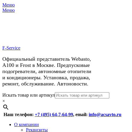
Меню
X
У нас космические скидки на
Меню
автокондиционеры!
F-Service
Официальный представитель Webasto,
А100 и Frost в Москве. Предпусковые
подогреватели, автономные отопители
и кондиционеры. Установка, продажа,
ремонт, обслуживание. Автоновости.
Header
Перейти
Искать товар или артикул
к
×
Right
содержимому
Menu
Наш телефон:
+7 (495) 64-7-64-99
, email:
info@acsavto.ru
Основное
Перейти
О компании
к
Реквизиты