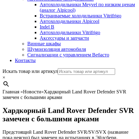
Автохолодильники Meyvel по низким ценам
(аналог Alpicool)
Встраиваемые холодильники Vitrifrigo
Автохолодильники Alpicool
Indel B
Автохолодильники Vitrifrigo
Аксессуары и запчасти
Винные шкафы
Шумоизоляция автомобиля
Сигнализации с управлением Вебасто
Контакты
Search
Искать товар или артикул
×
Главная
»
Новости
»
Хардкорный Land Rover Defender SVR
замечен с большими арками
Хардкорный Land Rover Defender SVR
замечен с большими арками
Предстоящий
Land Rover Defender
SVR/SV/SVX (название
пока неясно) был замечен на испытаниях в Эйлсбери,