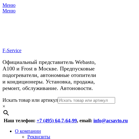
Меню
X
У нас космические скидки на
Меню
автокондиционеры!
F-Service
Официальный представитель Webasto,
А100 и Frost в Москве. Предпусковые
подогреватели, автономные отопители
и кондиционеры. Установка, продажа,
ремонт, обслуживание. Автоновости.
Header
Перейти
Искать товар или артикул
к
×
Right
содержимому
Menu
Наш телефон:
+7 (495) 64-7-64-99
, email:
info@acsavto.ru
Основное
Перейти
О компании
к
Реквизиты