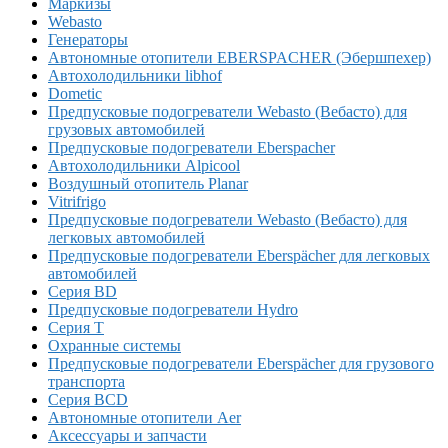
Маркизы
Webasto
Генераторы
Автономные отопители EBERSPACHER (Эбершпехер)
Автохолодильники libhof
Dometic
Предпусковые подогреватели Webasto (Вебасто) для
грузовых автомобилей
Предпусковые подогреватели Eberspacher
Автохолодильники Alpicool
Воздушный отопитель Planar
Vitrifrigo
Предпусковые подогреватели Webasto (Вебасто) для
легковых автомобилей
Предпусковые подогреватели Eberspächer для легковых
автомобилей
Серия BD
Предпусковые подогреватели Hydro
Серия T
Охранные системы
Предпусковые подогреватели Eberspächer для грузового
транспорта
Серия BCD
Автономные отопители Аer
Аксессуары и запчасти