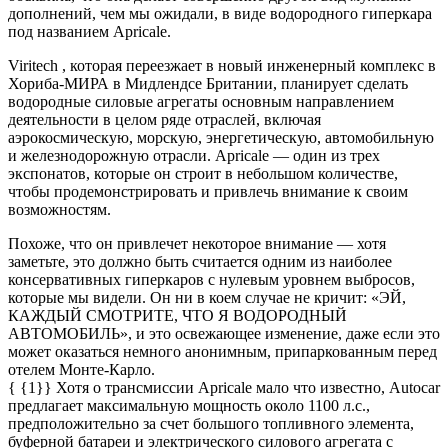
дополнений, чем мы ожидали, в виде водородного гиперкара
под названием Apricale.
Viritech , которая переезжает в новый инженерный комплекс в
Хориба-МИРА в Мидлендсе Британии, планирует сделать
водородные силовые агрегаты основным направлением
деятельности в целом ряде отраслей, включая
аэрокосмическую, морскую, энергетическую, автомобильную
и железнодорожную отрасли. Apricale — один из трех
экспонатов, которые он строит в небольшом количестве,
чтобы продемонстрировать и привлечь внимание к своим
возможностям.
Похоже, что он привлечет некоторое внимание — хотя
заметьте, это должно быть считается одним из наиболее
консервативных гиперкаров с нулевым уровнем выбросов,
которые мы видели. Он ни в коем случае не кричит: «ЭЙ,
КАЖДЫЙ СМОТРИТЕ, ЧТО Я ВОДОРОДНЫЙ
АВТОМОБИЛЬ», и это освежающее изменение, даже если это
может оказаться немного анонимным, припаркованным перед
отелем Монте-Карло.
{ {1}} Хотя о трансмиссии Apricale мало что известно, Autocar
предлагает максимальную мощность около 1100 л.с.,
предположительно за счет большого топливного элемента,
буферной батареи и электрического силового агрегата с