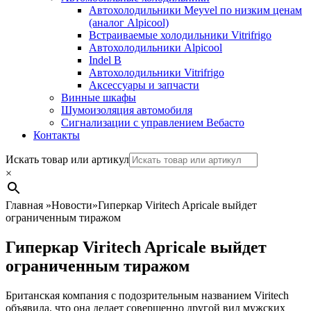
Автохолодильники Meyvel по низким ценам
(аналог Alpicool)
Встраиваемые холодильники Vitrifrigo
Автохолодильники Alpicool
Indel B
Автохолодильники Vitrifrigo
Аксессуары и запчасти
Винные шкафы
Шумоизоляция автомобиля
Сигнализации с управлением Вебасто
Контакты
Search
Искать товар или артикул
×
Главная
»
Новости
»
Гиперкар Viritech Apricale выйдет
ограниченным тиражом
Гиперкар Viritech Apricale выйдет
ограниченным тиражом
Британская компания с подозрительным названием Viritech
объявила, что она делает совершенно другой вид мужских