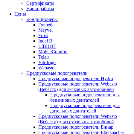
меню
содержимому
Сертификаты
Наши работы
Цены
Кондиционеры
Dometic
Meyvel
Frost
Indel B
LIBHOF
MobileComfort
Telair
Vitrifrigo
Webasto
Предпусковые подогреватели
Предпусковые подогреватели Hydro
Предпусковые подогреватели Webasto
(Вебасто) для легковых автомобилей
Предпусковые подогреватели для
бензиновых двигателей
Предпусковые подогреватели для
дизельных двигателей
Предпусковые подогреватели Webasto
(Вебасто) для грузовых автомобилей
Предпусковые подогреватели Бинар
Предпусковые подогреватели Eberspacher