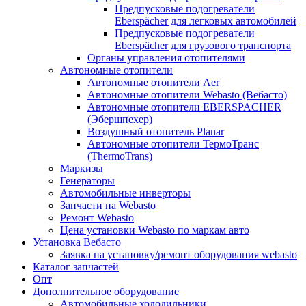
Предпусковые подогреватели
Eberspächer для легковых автомобилей
Предпусковые подогреватели
Eberspächer для грузового транспорта
Органы управления отопителями
Автономные отопители
Автономные отопители Аer
Автономные отопители Webasto (Вебасто)
Автономные отопители EBERSPACHER
(Эбершпехер)
Воздушный отопитель Planar
Автономные отопители ТермоТранс
(ThermoTrans)
Маркизы
Генераторы
Автомобильные инверторы
Запчасти на Webasto
Ремонт Webasto
Цена установки Webasto по маркам авто
Установка Вебасто
Заявка на установку/ремонт оборудования webasto
Каталог запчастей
Опт
Дополнительное оборудование
Автомобильные холодильники