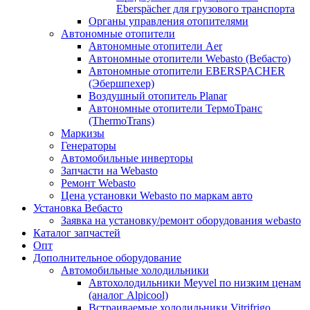
Eberspächer для грузового транспорта
Органы управления отопителями
Автономные отопители
Автономные отопители Аer
Автономные отопители Webasto (Вебасто)
Автономные отопители EBERSPACHER
(Эбершпехер)
Воздушный отопитель Planar
Автономные отопители ТермоТранс
(ThermoTrans)
Маркизы
Генераторы
Автомобильные инверторы
Запчасти на Webasto
Ремонт Webasto
Цена установки Webasto по маркам авто
Установка Вебасто
Заявка на установку/ремонт оборудования webasto
Каталог запчастей
Опт
Дополнительное оборудование
Автомобильные холодильники
Автохолодильники Meyvel по низким ценам
(аналог Alpicool)
Встраиваемые холодильники Vitrifrigo