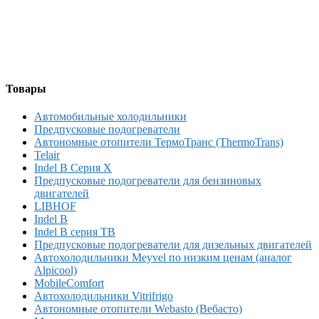
Товары
Автомобильные холодильники
Предпусковые подогреватели
Автономные отопители ТермоТранс (ThermoTrans)
Telair
Indel B Серия X
Предпусковые подогреватели для бензиновых
двигателей
LIBHOF
Indel B
Indel B серия TB
Предпусковые подогреватели для дизельных двигателей
Автохолодильники Meyvel по низким ценам (аналог
Alpicool)
MobileComfort
Автохолодильники Vitrifrigo
Автономные отопители Webasto (Вебасто)