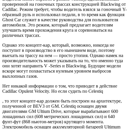
проверенной на гоночных трассах конструкцией Blackwing от
Cadillac. Режим требует, чтобы водитель взялся за гоночный Y-
образный руль и использовал педали, в то время как функция
Ghost Car служит в качестве руководства для пользователя
автомобиля. Это режим, который предлагает водителям
улучшить время прохождения круга и соревноваться на
различных трассах.
Однако это концепт-кар, который, возможно, никогда не
поступит в производство в его нынешнем виде, поэтому
выехать на трассу на нем — просто утопия. Однако намек на
производительность может указывать на то, что именно туда
они хотят направить V -Series и Blackwing. Будущие модели
вскоре могут похвастаться нулевым уровнем выбросов
выхлопных газов.
Нет никакой информации о том, что приводит в действие
Cadillac Opulent Velocity. Но если судить по Celestiq
, то этот концепт-кар должен быть построен на архитектуре,
полученной от BEV3 от GM. Celestiq оснащен двумя
двигателями GM Ultium Drive, которые вырабатывают 600
лошадиных сил (608 метрических лошадиных сил) и 640
фунт-фут (868 ньютон-метров) крутящего момента.
Электромобиль оснащен аккумуляторной батареей Ultimum