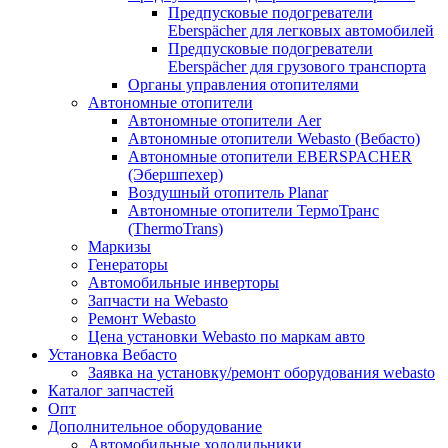
Предпусковые подогреватели
Eberspächer для легковых автомобилей
Предпусковые подогреватели
Eberspächer для грузового транспорта
Органы управления отопителями
Автономные отопители
Автономные отопители Аer
Автономные отопители Webasto (Вебасто)
Автономные отопители EBERSPACHER
(Эбершпехер)
Воздушный отопитель Planar
Автономные отопители ТермоТранс
(ThermoTrans)
Маркизы
Генераторы
Автомобильные инверторы
Запчасти на Webasto
Ремонт Webasto
Цена установки Webasto по маркам авто
Установка Вебасто
Заявка на установку/ремонт оборудования webasto
Каталог запчастей
Опт
Дополнительное оборудование
Автомобильные холодильники