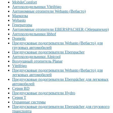
MobileComfort
Автохолодильники Vitrifrigo
Автономные отопители Webasto (Вебасто)
Маркизы
Webasto
Генераторы
Автономные отопители EBERSPACHER (Эбершпехер)
Автохолодильники libhof
Dometic
Предпусковые подогреватели Webasto (Вебасто) для
грузовых автомобилей
Предпусковые подогреватели Eberspacher
Автохолодильники Alpicool
Воздушный отопитель Planar
Vitrifrigo
Предпусковые подогреватели Webasto (Вебасто) для
легковых автомобилей
Предпусковые подогреватели Eberspächer для легковых
автомобилей
Серия BD
Предпусковые подогреватели Hydro
Серия T
Охранные системы
Предпусковые подогреватели Eberspächer для грузового
транспорта