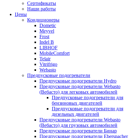
меню
содержимому
Сертификаты
Наши работы
Цены
Кондиционеры
Dometic
Meyvel
Frost
Indel B
LIBHOF
MobileComfort
Telair
Vitrifrigo
Webasto
Предпусковые подогреватели
Предпусковые подогреватели Hydro
Предпусковые подогреватели Webasto
(Вебасто) для легковых автомобилей
Предпусковые подогреватели для
бензиновых двигателей
Предпусковые подогреватели для
дизельных двигателей
Предпусковые подогреватели Webasto
(Вебасто) для грузовых автомобилей
Предпусковые подогреватели Бинар
Предпусковые подогреватели Eberspacher