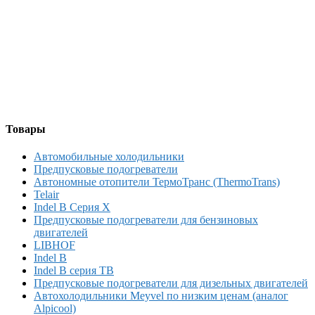
Товары
Автомобильные холодильники
Предпусковые подогреватели
Автономные отопители ТермоТранс (ThermoTrans)
Telair
Indel B Серия X
Предпусковые подогреватели для бензиновых
двигателей
LIBHOF
Indel B
Indel B серия TB
Предпусковые подогреватели для дизельных двигателей
Автохолодильники Meyvel по низким ценам (аналог
Alpicool)