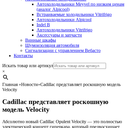
Автохолодильники Meyvel по низким ценам
(аналог Alpicool)
Встраиваемые холодильники Vitrifrigo
Автохолодильники Alpicool
Indel B
Автохолодильники Vitrifrigo
Аксессуары и запчасти
Винные шкафы
Шумоизоляция автомобиля
Сигнализации с управлением Вебасто
Контакты
Search
Искать товар или артикул
×
Главная
»
Новости
»
Cadillac представляет роскошную модель
Velocity
Cadillac представляет роскошную
модель Velocity
Абсолютно новый Cadillac Opulent Velocity — это полностью
электрический концепт гиперкара, который предвосхищает