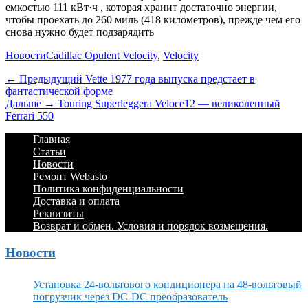
емкостью 111
кВт·ч
, которая хранит достаточно энергии,
чтобы проехать до 260 миль (418 километров), прежде чем его
снова нужно будет подзарядить
Категории
Теги
Новости
Cadillac Opulent Velocity
,
Velocity
Навигация
Предыдущий
← Предыдущий
Vette 1977 года выпуска предстает в
фантастической форме
по
Дальше:
Дальше →
Touring Superleggera Veloce12 — великолепный
записям
Ferrari 550
Footer
Перейти
Главная
к
Статьи
Menu
содержимому
Новости
Ремонт Webasto
Политика конфиденциальности
Доставка и оплата
Реквизиты
Возврат и обмен. Условия и порядок возмещения.
Новости
Установка 24-вольтового кондиционера на 48-вольтовый
погрузчик через DC-DC преобразователь