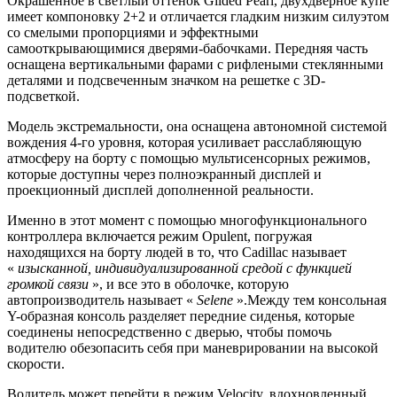
Окрашенное в светлый оттенок Gilded Pearl, двухдверное купе
имеет компоновку 2+2 и отличается гладким низким силуэтом
со смелыми пропорциями и эффектными
самооткрывающимися дверями-бабочками. Передняя часть
оснащена вертикальными фарами с рифлеными стеклянными
деталями и подсвеченным значком на решетке с 3D-
подсветкой.
Модель экстремальности, она оснащена автономной системой
вождения 4-го уровня, которая усиливает расслабляющую
атмосферу на борту с помощью мультисенсорных режимов,
которые доступны через полноэкранный дисплей и
проекционный дисплей дополненной реальности.
Именно в этот момент с помощью многофункционального
контроллера включается режим Opulent, погружая
находящихся на борту людей в то, что Cadillac называет
«
изысканной, индивидуализированной средой с функцией
громкой связи
», и все это в оболочке, которую
автопроизводитель называет «
Selene
».
Между тем консольная
Y-образная консоль разделяет передние сиденья, которые
соединены непосредственно с дверью, чтобы помочь
водителю обезопасить себя при маневрировании на высокой
скорости.
Водитель может перейти в режим Velocity, вдохновленный