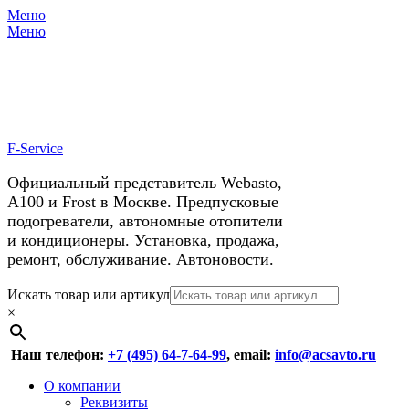
Меню
X
У нас космические скидки на
Меню
автокондиционеры!
F-Service
Официальный представитель Webasto,
А100 и Frost в Москве. Предпусковые
подогреватели, автономные отопители
и кондиционеры. Установка, продажа,
ремонт, обслуживание. Автоновости.
Header
Перейти
Искать товар или артикул
к
×
Right
содержимому
Menu
Наш телефон:
+7 (495) 64-7-64-99
, email:
info@acsavto.ru
Основное
Перейти
О компании
к
Реквизиты