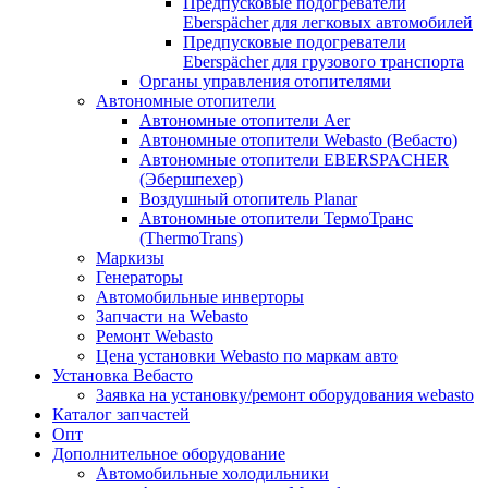
Предпусковые подогреватели
Eberspächer для легковых автомобилей
Предпусковые подогреватели
Eberspächer для грузового транспорта
Органы управления отопителями
Автономные отопители
Автономные отопители Аer
Автономные отопители Webasto (Вебасто)
Автономные отопители EBERSPACHER
(Эбершпехер)
Воздушный отопитель Planar
Автономные отопители ТермоТранс
(ThermoTrans)
Маркизы
Генераторы
Автомобильные инверторы
Запчасти на Webasto
Ремонт Webasto
Цена установки Webasto по маркам авто
Установка Вебасто
Заявка на установку/ремонт оборудования webasto
Каталог запчастей
Опт
Дополнительное оборудование
Автомобильные холодильники