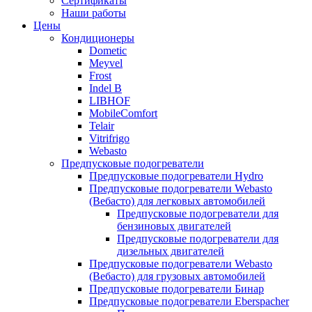
Сертификаты
Наши работы
Цены
Кондиционеры
Dometic
Meyvel
Frost
Indel B
LIBHOF
MobileComfort
Telair
Vitrifrigo
Webasto
Предпусковые подогреватели
Предпусковые подогреватели Hydro
Предпусковые подогреватели Webasto
(Вебасто) для легковых автомобилей
Предпусковые подогреватели для
бензиновых двигателей
Предпусковые подогреватели для
дизельных двигателей
Предпусковые подогреватели Webasto
(Вебасто) для грузовых автомобилей
Предпусковые подогреватели Бинар
Предпусковые подогреватели Eberspacher