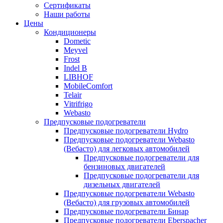
меню
содержимому
Сертификаты
Наши работы
Цены
Кондиционеры
Dometic
Meyvel
Frost
Indel B
LIBHOF
MobileComfort
Telair
Vitrifrigo
Webasto
Предпусковые подогреватели
Предпусковые подогреватели Hydro
Предпусковые подогреватели Webasto
(Вебасто) для легковых автомобилей
Предпусковые подогреватели для
бензиновых двигателей
Предпусковые подогреватели для
дизельных двигателей
Предпусковые подогреватели Webasto
(Вебасто) для грузовых автомобилей
Предпусковые подогреватели Бинар
Предпусковые подогреватели Eberspacher