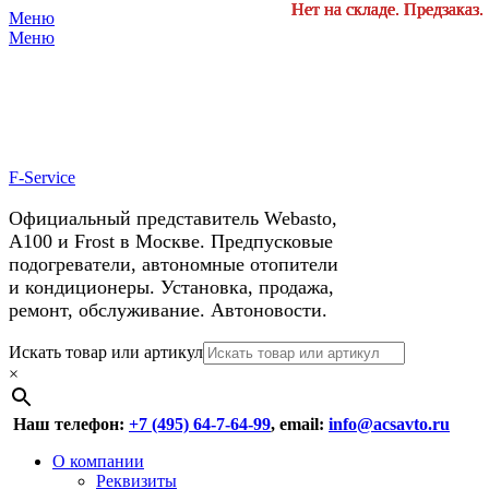
Нет на складе. Предзаказ.
Нет на складе. Предзаказ.
Нет на складе. Предзаказ.
Нет на складе. Предзаказ.
Нет на складе. Предзаказ.
Нет на складе. Предзаказ.
Меню
X
У нас космические скидки на
Меню
автокондиционеры!
F-Service
Официальный представитель Webasto,
А100 и Frost в Москве. Предпусковые
подогреватели, автономные отопители
и кондиционеры. Установка, продажа,
ремонт, обслуживание. Автоновости.
Header
Перейти
Искать товар или артикул
к
×
Right
содержимому
Menu
Наш телефон:
+7 (495) 64-7-64-99
, email:
info@acsavto.ru
Основное
Перейти
О компании
к
Реквизиты