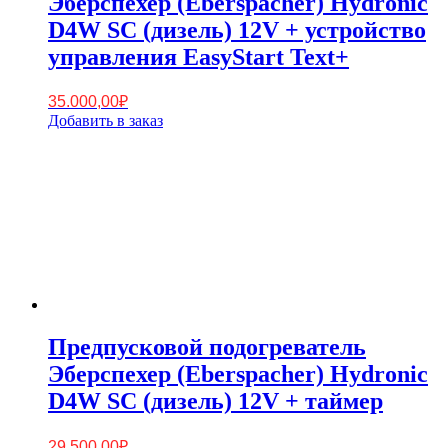
Эберспехер (Eberspacher) Hydronic
D4W SC (дизель) 12V + устройство
управления EasyStart Text+
35.000,00
₽
Добавить в заказ
Предпусковой подогреватель
Эберспехер (Eberspacher) Hydronic
D4W SC (дизель) 12V + таймер
29.500,00
₽