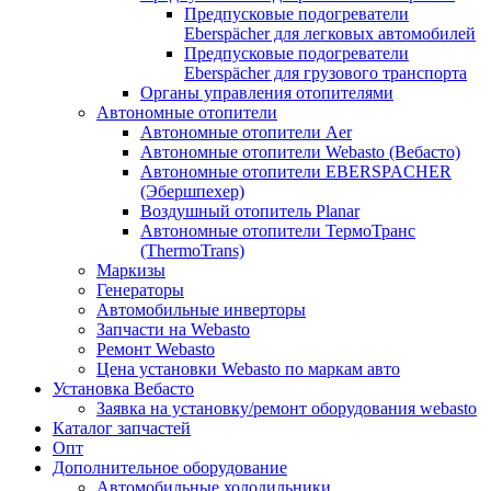
Предпусковые подогреватели
Eberspächer для легковых автомобилей
Предпусковые подогреватели
Eberspächer для грузового транспорта
Органы управления отопителями
Автономные отопители
Автономные отопители Аer
Автономные отопители Webasto (Вебасто)
Автономные отопители EBERSPACHER
(Эбершпехер)
Воздушный отопитель Planar
Автономные отопители ТермоТранс
(ThermoTrans)
Маркизы
Генераторы
Автомобильные инверторы
Запчасти на Webasto
Ремонт Webasto
Цена установки Webasto по маркам авто
Установка Вебасто
Заявка на установку/ремонт оборудования webasto
Каталог запчастей
Опт
Дополнительное оборудование
Автомобильные холодильники