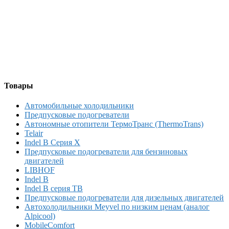
Товары
Автомобильные холодильники
Предпусковые подогреватели
Автономные отопители ТермоТранс (ThermoTrans)
Telair
Indel B Серия X
Предпусковые подогреватели для бензиновых
двигателей
LIBHOF
Indel B
Indel B серия TB
Предпусковые подогреватели для дизельных двигателей
Автохолодильники Meyvel по низким ценам (аналог
Alpicool)
MobileComfort