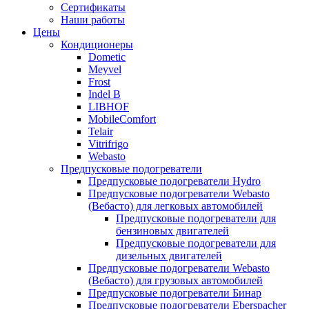
меню
содержимому
Сертификаты
Наши работы
Цены
Кондиционеры
Dometic
Meyvel
Frost
Indel B
LIBHOF
MobileComfort
Telair
Vitrifrigo
Webasto
Предпусковые подогреватели
Предпусковые подогреватели Hydro
Предпусковые подогреватели Webasto
(Вебасто) для легковых автомобилей
Предпусковые подогреватели для
бензиновых двигателей
Предпусковые подогреватели для
дизельных двигателей
Предпусковые подогреватели Webasto
(Вебасто) для грузовых автомобилей
Предпусковые подогреватели Бинар
Предпусковые подогреватели Eberspacher