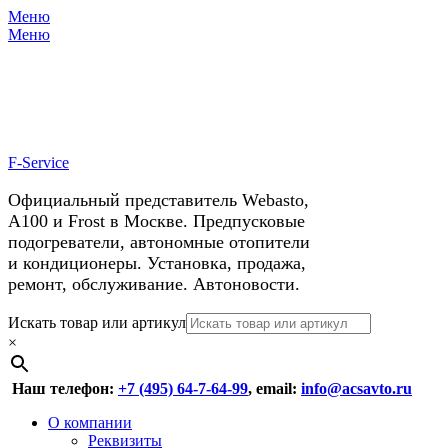
Меню
X
У нас космические скидки на
Меню
автокондиционеры!
F-Service
Официальный представитель Webasto,
А100 и Frost в Москве. Предпусковые
подогреватели, автономные отопители
и кондиционеры. Установка, продажа,
ремонт, обслуживание. Автоновости.
Header
Перейти
Искать товар или артикул
к
×
Right
содержимому
Menu
Наш телефон:
+7 (495) 64-7-64-99
, email:
info@acsavto.ru
Основное
Перейти
О компании
к
Реквизиты