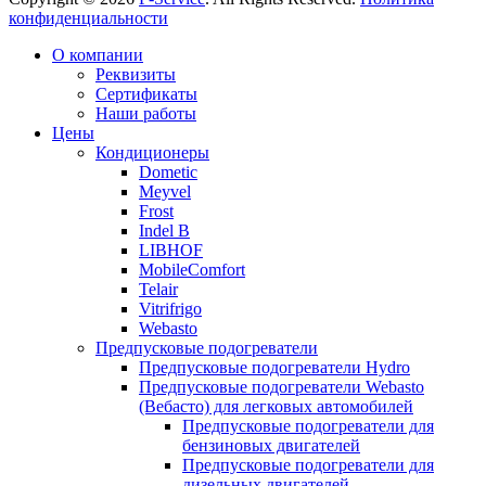
конфиденциальности
Прокрутка
О компании
вверх
Реквизиты
Сертификаты
Наши работы
Цены
Кондиционеры
Dometic
Meyvel
Frost
Indel B
LIBHOF
MobileComfort
Telair
Vitrifrigo
Webasto
Предпусковые подогреватели
Предпусковые подогреватели Hydro
Предпусковые подогреватели Webasto
(Вебасто) для легковых автомобилей
Предпусковые подогреватели для
бензиновых двигателей
Предпусковые подогреватели для
дизельных двигателей