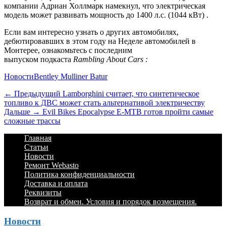
компании Адриан Холлмарк намекнул, что электрическая
модель
может развивать мощность до 1400 л.с. (1044 кВт)
.
Если вам интересно узнать о других автомобилях,
дебютировавших в этом году на Неделе автомобилей в
Монтерее, ознакомьтесь с последним
выпуском подкаста
Rambling About Cars :
Категории
Теги
Новости
Bentley Mulliner Batur
Навигация
Предыдущий
← Предыдущий
Lamborghini считает, что синтетическое
топливо к ДВС может стать альтернативой электричеству
по
Дальше:
Дальше →
Evil Bikes Epocalypse E-MTB готов пройти самые
записям
сложные трассы
Footer
Перейти
Главная
к
Статьи
Menu
содержимому
Новости
Ремонт Webasto
Политика конфиденциальности
Доставка и оплата
Реквизиты
Возврат и обмен. Условия и порядок возмещения.
Новости