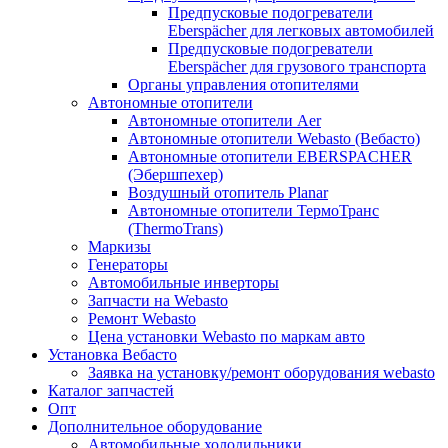
Предпусковые подогреватели
Eberspächer для легковых автомобилей
Предпусковые подогреватели
Eberspächer для грузового транспорта
Органы управления отопителями
Автономные отопители
Автономные отопители Аer
Автономные отопители Webasto (Вебасто)
Автономные отопители EBERSPACHER
(Эбершпехер)
Воздушный отопитель Planar
Автономные отопители ТермоТранс
(ThermoTrans)
Маркизы
Генераторы
Автомобильные инверторы
Запчасти на Webasto
Ремонт Webasto
Цена установки Webasto по маркам авто
Установка Вебасто
Заявка на установку/ремонт оборудования webasto
Каталог запчастей
Опт
Дополнительное оборудование
Автомобильные холодильники