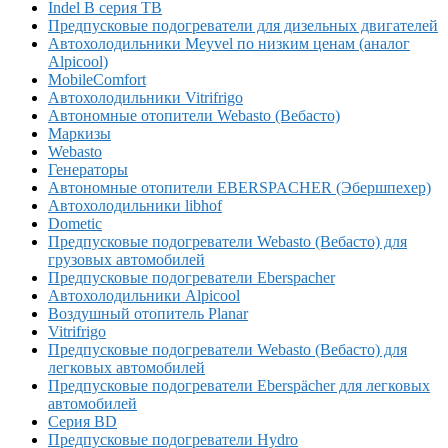
Indel B серия TB
Предпусковые подогреватели для дизельных двигателей
Автохолодильники Meyvel по низким ценам (аналог
Alpicool)
MobileComfort
Автохолодильники Vitrifrigo
Автономные отопители Webasto (Вебасто)
Маркизы
Webasto
Генераторы
Автономные отопители EBERSPACHER (Эбершпехер)
Автохолодильники libhof
Dometic
Предпусковые подогреватели Webasto (Вебасто) для
грузовых автомобилей
Предпусковые подогреватели Eberspacher
Автохолодильники Alpicool
Воздушный отопитель Planar
Vitrifrigo
Предпусковые подогреватели Webasto (Вебасто) для
легковых автомобилей
Предпусковые подогреватели Eberspächer для легковых
автомобилей
Серия BD
Предпусковые подогреватели Hydro