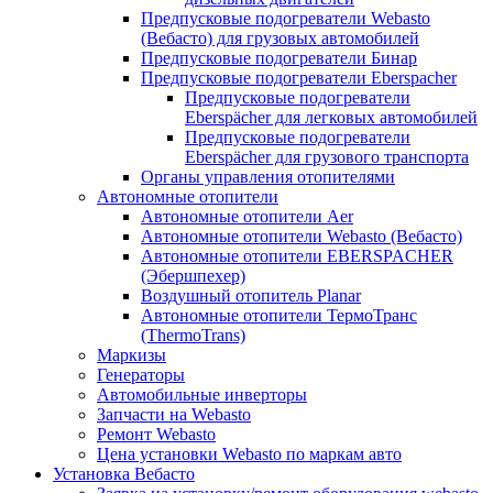
Предпусковые подогреватели Webasto
(Вебасто) для грузовых автомобилей
Предпусковые подогреватели Бинар
Предпусковые подогреватели Eberspacher
Предпусковые подогреватели
Eberspächer для легковых автомобилей
Предпусковые подогреватели
Eberspächer для грузового транспорта
Органы управления отопителями
Автономные отопители
Автономные отопители Аer
Автономные отопители Webasto (Вебасто)
Автономные отопители EBERSPACHER
(Эбершпехер)
Воздушный отопитель Planar
Автономные отопители ТермоТранс
(ThermoTrans)
Маркизы
Генераторы
Автомобильные инверторы
Запчасти на Webasto
Ремонт Webasto
Цена установки Webasto по маркам авто
Установка Вебасто