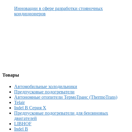
Инновации в сфере разработки стояночных
кондиционеров
Товары
Автомобильные холодильники
Предпусковые подогреватели
Автономные отопители ТермоТранс (ThermoTrans)
Telair
Indel B Серия X
Предпусковые подогреватели для бензиновых
двигателей
LIBHOF
Indel B