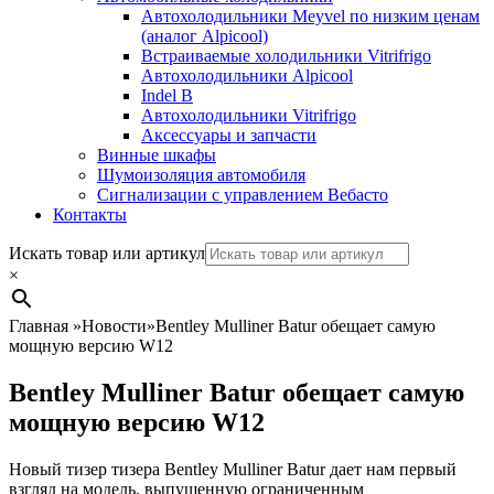
Автохолодильники Meyvel по низким ценам
(аналог Alpicool)
Встраиваемые холодильники Vitrifrigo
Автохолодильники Alpicool
Indel B
Автохолодильники Vitrifrigo
Аксессуары и запчасти
Винные шкафы
Шумоизоляция автомобиля
Сигнализации с управлением Вебасто
Контакты
Search
Искать товар или артикул
×
Главная
»
Новости
»
Bentley Mulliner Batur обещает самую
мощную версию W12
Bentley Mulliner Batur обещает самую
мощную версию W12
Новый тизер тизера Bentley Mulliner Batur дает нам первый
взгляд на модель, выпущенную ограниченным