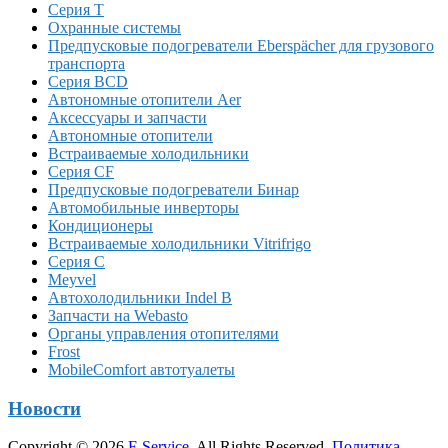
Серия T
Охранные системы
Предпусковые подогреватели Eberspächer для грузового
транспорта
Серия BCD
Автономные отопители Аer
Аксессуары и запчасти
Автономные отопители
Встраиваемые холодильники
Серия CF
Предпусковые подогреватели Бинар
Автомобильные инверторы
Кондиционеры
Встраиваемые холодильники Vitrifrigo
Серия C
Meyvel
Автохолодильники Indel B
Запчасти на Webasto
Органы управления отопителями
Frost
MobileComfort автотуалеты
Новости
Copyright © 2026
F-Service
. All Rights Reserved.
Политика