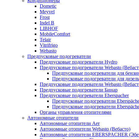
Кондиционеры
Dometic
Meyvel
Frost
Indel B
LIBHOF
MobileComfort
Telair
Vitrifrigo
Webasto
Предпусковые подогреватели
Предпусковые подогреватели Hydro
Предпусковые подогреватели Webasto (Вебаст
Предпусковые подогреватели для бензи
Предпусковые подогреватели для дизел
Предпусковые подогреватели Webasto (Вебаст
Предпусковые подогреватели Бинар
Предпусковые подогреватели Eberspacher
Предпусковые подогреватели Eberspäche
Предпусковые подогреватели Eberspäche
Органы управления отопителями
Автономные отопители
Автономные отопители Аer
Автономные отопители Webasto (Вебасто)
Автономные отопители EBERSPACHER (Эбе