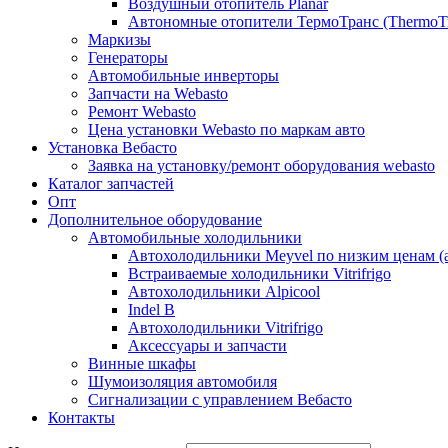
Воздушный отопитель Planar
Автономные отопители ТермоТранс (ThermoTr
Маркизы
Генераторы
Автомобильные инверторы
Запчасти на Webasto
Ремонт Webasto
Цена установки Webasto по маркам авто
Установка Вебасто
Заявка на установку/ремонт оборудования webasto
Каталог запчастей
Опт
Дополнительное оборудование
Автомобильные холодильники
Автохолодильники Meyvel по низким ценам (а
Встраиваемые холодильники Vitrifrigo
Автохолодильники Alpicool
Indel B
Автохолодильники Vitrifrigo
Аксессуары и запчасти
Винные шкафы
Шумоизоляция автомобиля
Сигнализации с управлением Вебасто
Контакты