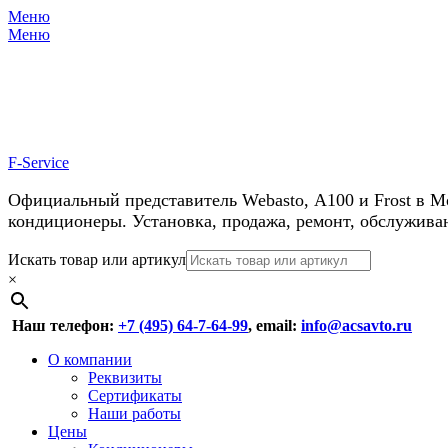
Меню
Меню
У нас косм
F-Service
Официальный представитель Webasto, А100 и Frost в М
кондиционеры. Установка, продажа, ремонт, обслужива
Header
Перейти
Искать товар или артикул
к
×
Right
содержимому
Menu
Наш телефон:
+7 (495) 64-7-64-99
, email:
info@acsavto.ru
Основное
Перейти
О компании
к
Реквизиты
меню
содержимому
Сертификаты
Наши работы
Цены