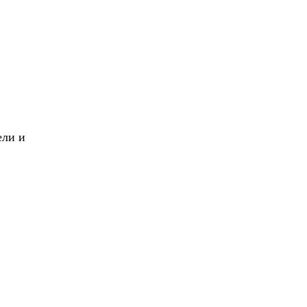
X
Вперед!
ели и