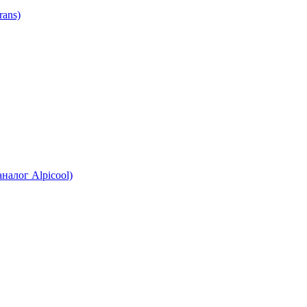
ans)
налог Alpicool)