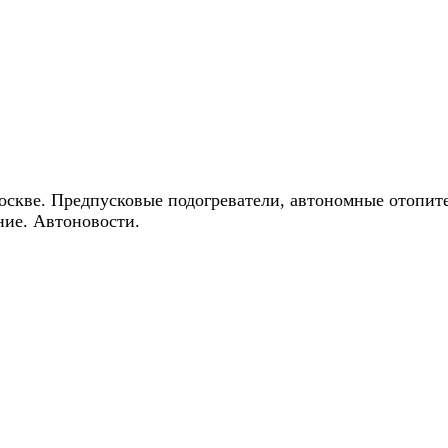
ические скидки на автокондиционеры!
оскве. Предпусковые подогреватели, автономные отопит
ние. Автоновости.