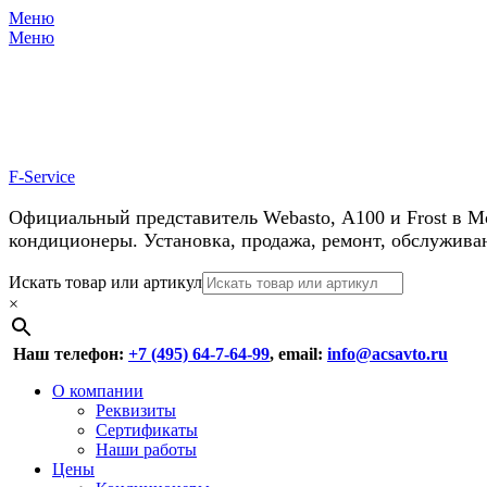
Меню
Меню
У нас косм
F-Service
Официальный представитель Webasto, А100 и Frost в М
кондиционеры. Установка, продажа, ремонт, обслужива
Header
Перейти
Искать товар или артикул
к
×
Right
содержимому
Menu
Наш телефон:
+7 (495) 64-7-64-99
, email:
info@acsavto.ru
Основное
Перейти
О компании
к
Реквизиты
меню
содержимому
Сертификаты
Наши работы
Цены