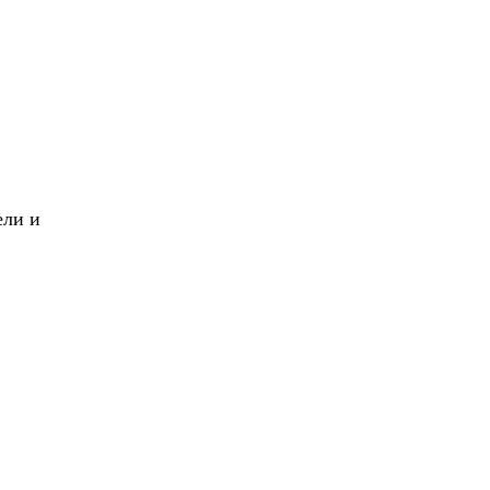
X
Вперед!
ели и