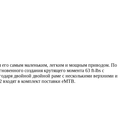
я его самым маленьким, легким и мощным приводом. По
новенного создания крутящего момента 63 ft-lbs с
агодаря двойной двойной раме с несколькими верхними и
12 входят в комплект поставки eMTB.