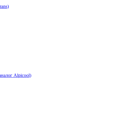
ans)
налог Alpicool)