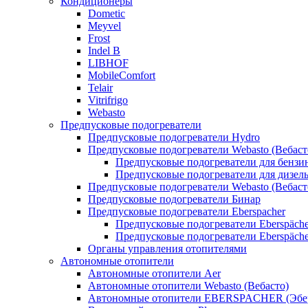
Кондиционеры
Dometic
Meyvel
Frost
Indel B
LIBHOF
MobileComfort
Telair
Vitrifrigo
Webasto
Предпусковые подогреватели
Предпусковые подогреватели Hydro
Предпусковые подогреватели Webasto (Вебаст
Предпусковые подогреватели для бензи
Предпусковые подогреватели для дизел
Предпусковые подогреватели Webasto (Вебаст
Предпусковые подогреватели Бинар
Предпусковые подогреватели Eberspacher
Предпусковые подогреватели Eberspäche
Предпусковые подогреватели Eberspäche
Органы управления отопителями
Автономные отопители
Автономные отопители Аer
Автономные отопители Webasto (Вебасто)
Автономные отопители EBERSPACHER (Эбе