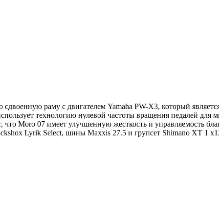
 сдвоенную раму с двигателем
Yamaha
PW-X3, который являетс
использует технологию нулевой частоты вращения педалей для мг
т, что Moro 07 имеет улучшенную жесткость и управляемость бл
kshox Lyrik Select, шины Maxxis 27.5 и групсет Shimano XT 1 x