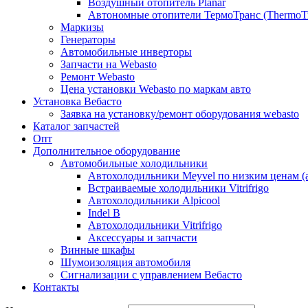
Воздушный отопитель Planar
Автономные отопители ТермоТранс (ThermoTr
Маркизы
Генераторы
Автомобильные инверторы
Запчасти на Webasto
Ремонт Webasto
Цена установки Webasto по маркам авто
Установка Вебасто
Заявка на установку/ремонт оборудования webasto
Каталог запчастей
Опт
Дополнительное оборудование
Автомобильные холодильники
Автохолодильники Meyvel по низким ценам (а
Встраиваемые холодильники Vitrifrigo
Автохолодильники Alpicool
Indel B
Автохолодильники Vitrifrigo
Аксессуары и запчасти
Винные шкафы
Шумоизоляция автомобиля
Сигнализации с управлением Вебасто
Контакты