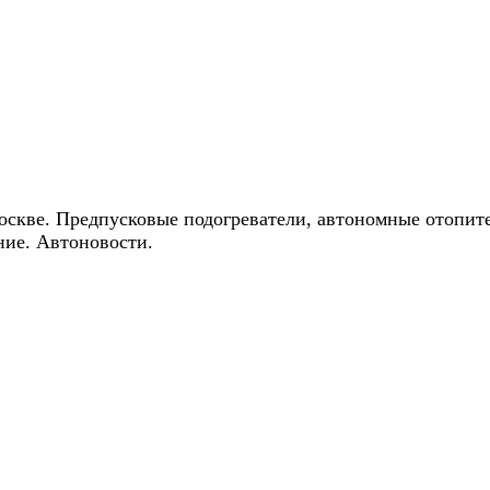
ические скидки на автокондиционеры!
оскве. Предпусковые подогреватели, автономные отопит
ние. Автоновости.