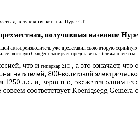
местная, получившая название Hyper GT.
ырехместная, получившая название Hype
льшой автопроизводитель уже представил свою вторую серийную
илей, которую Czinger планирует представить в ближайшие семь 
ссией, что и
, а это означает, чт
гиперкар 21C
онагнетателей, 800-вольтовой электрическ
 1250 л.с. и, вероятно, окажется одним и
е совсем соответствует Koenigsegg Gemera с 