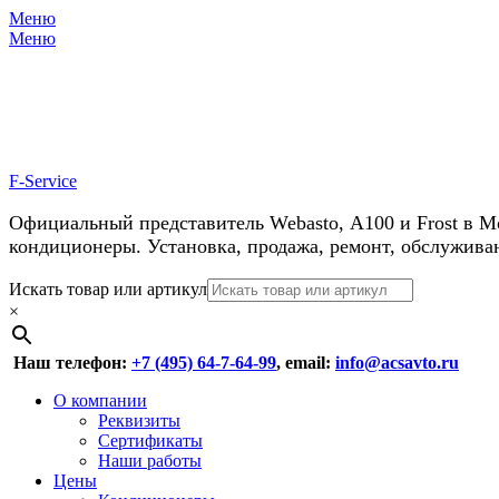
Меню
Меню
У нас косм
F-Service
Официальный представитель Webasto, А100 и Frost в М
кондиционеры. Установка, продажа, ремонт, обслужива
Header
Перейти
Искать товар или артикул
к
×
Right
содержимому
Menu
Наш телефон:
+7 (495) 64-7-64-99
, email:
info@acsavto.ru
Основное
Перейти
О компании
к
Реквизиты
меню
содержимому
Сертификаты
Наши работы
Цены