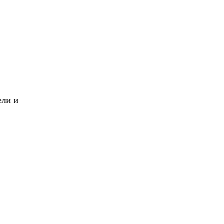
X
Вперед!
ели и