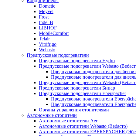
Кондиционеры
Dometic
Meyvel
Frost
Indel B
LIBHOF
MobileComfort
Telair
Vitrifrigo
Webasto
Предпусковые подогреватели
Предпусковые подогреватели Hydro
Предпусковые подогреватели Webasto (Вебаст
Предпусковые подогреватели для бензи
Предпусковые подогреватели для дизел
Предпусковые подогреватели Webasto (Вебаст
Предпусковые подогреватели Бинар
Предпусковые подогреватели Eberspacher
Предпусковые подогреватели Eberspäche
Предпусковые подогреватели Eberspäche
Органы управления отопителями
Автономные отопители
Автономные отопители Аer
Автономные отопители Webasto (Вебасто)
Автономные отопители EBERSPACHER (Эбе