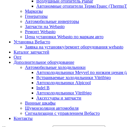
Воздушный отопитель Planar
Автономные отопители ТермоТранс (ThermoTr
Маркизы
Генераторы
Автомобильные инверторы
Запчасти на Webasto
Ремонт Webasto
Цена установки Webasto по маркам авто
Установка Вебасто
Заявка на установку/ремонт оборудования webasto
Каталог запчастей
Опт
Дополнительное оборудование
Автомобильные холодильники
Автохолодильники Meyvel по низким ценам (а
Встраиваемые холодильники Vitrifrigo
Автохолодильники Alpicool
Indel B
Автохолодильники Vitrifrigo
Аксессуары и запчасти
Винные шкафы
Шумоизоляция автомобиля
Сигнализации с управлением Вебасто
Контакты