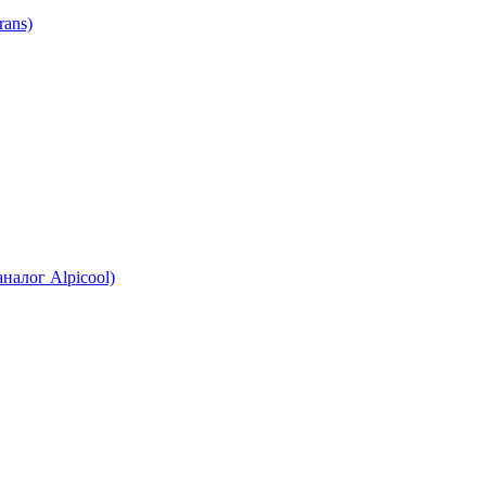
ans)
налог Alpicool)