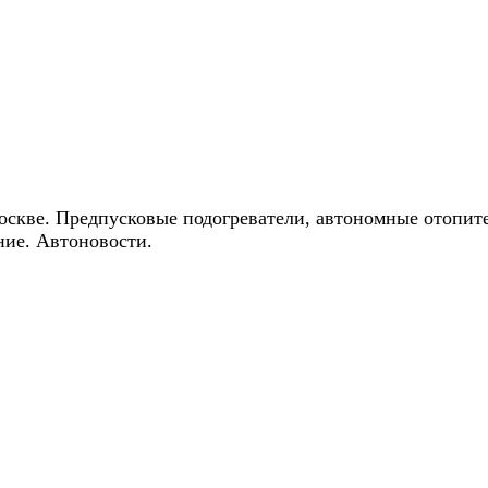
ические скидки на автокондиционеры!
оскве. Предпусковые подогреватели, автономные отопит
ние. Автоновости.