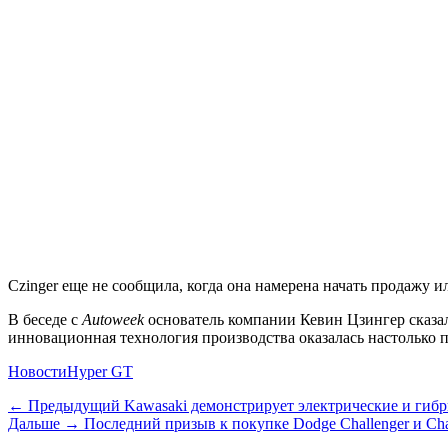
Czinger
еще не сообщила, когда она намерена начать продажу ил
В беседе с
Autoweek
основатель компании Кевин Цзингер сказал,
инновационная технология производства оказалась настолько 
Категории
Теги
Новости
Hyper GT
Навигация
Предыдущий
← Предыдущий
Kawasaki демонстрирует электрические и гиб
Дальше:
Дальше →
Последний призыв к покупке Dodge Challenger и Ch
по