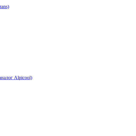
ans)
налог Alpicool)