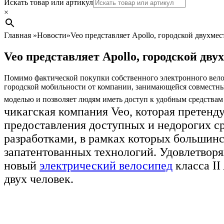
Search
Искать товар или артикул
×
Главная
»
Новости
»
Veo представляет Apollo, городской двухме
Veo представляет Apollo, городской дв
Помимо фактической покупки собственного электронного велос
городской мобильности от компании, занимающейся совместным
моделью и позволяет людям иметь доступ к удобным средствам
чикагская компания Veo, которая претен
предоставления доступных и недорогих с
разработками, в рамках которых большинс
запатентованных технологий. Удовлетвор
новый
электрический велосипед
класса II
двух человек.