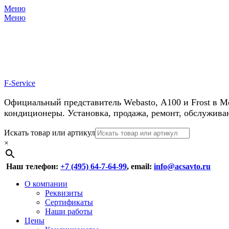
Меню
Меню
У нас косм
F-Service
Официальный представитель Webasto, А100 и Frost в М
кондиционеры. Установка, продажа, ремонт, обслужива
Header
Перейти
Искать товар или артикул
к
×
Right
содержимому
Menu
Наш телефон:
+7 (495) 64-7-64-99
, email:
info@acsavto.ru
Основное
Перейти
О компании
к
Реквизиты
меню
содержимому
Сертификаты
Наши работы
Цены