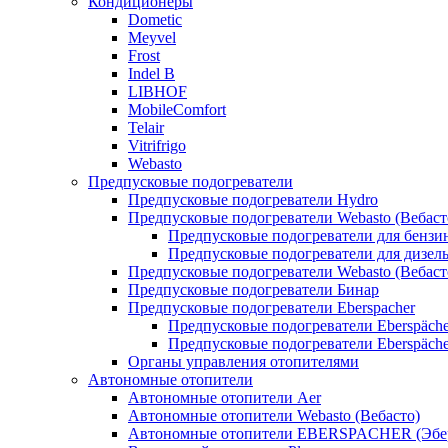
Кондиционеры
Dometic
Meyvel
Frost
Indel B
LIBHOF
MobileComfort
Telair
Vitrifrigo
Webasto
Предпусковые подогреватели
Предпусковые подогреватели Hydro
Предпусковые подогреватели Webasto (Вебаст
Предпусковые подогреватели для бензи
Предпусковые подогреватели для дизел
Предпусковые подогреватели Webasto (Вебаст
Предпусковые подогреватели Бинар
Предпусковые подогреватели Eberspacher
Предпусковые подогреватели Eberspäche
Предпусковые подогреватели Eberspäche
Органы управления отопителями
Автономные отопители
Автономные отопители Аer
Автономные отопители Webasto (Вебасто)
Автономные отопители EBERSPACHER (Эбе