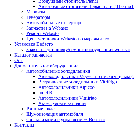
Воздушный отопитель Planar
Автономные отопители ТермоТранс (ThermoTr
Маркизы
Генераторы
Автомобильные инверторы
Запчасти на Webasto
Ремонт Webasto
Цена установки Webasto по маркам авто
Установка Вебасто
Заявка на установку/ремонт оборудования webasto
Каталог запчастей
Опт
Дополнительное оборудование
Автомобильные холодильники
Автохолодильники Meyvel по низким ценам (а
Встраиваемые холодильники Vitrifrigo
Автохолодильники Alpicool
Indel B
Автохолодильники Vitrifrigo
Аксессуары и запчасти
Винные шкафы
Шумоизоляция автомобиля
Сигнализации с управлением Вебасто
Контакты