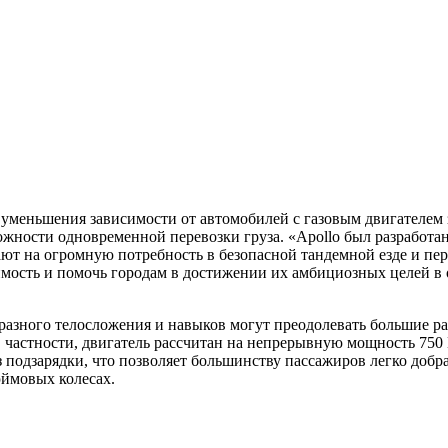
 уменьшения зависимости от автомобилей с газовым двигателем 
ожности одновременной перевозки груза. «Apollo был разработан
ют на огромную потребность в безопасной тандемной езде и пе
мость и помочь городам в достижении их амбициозных целей в 
разного телосложения и навыков могут преодолевать большие рас
. В частности, двигатель рассчитан на непрерывную мощность 75
 подзарядки, что позволяет большинству пассажиров легко добра
юймовых колесах.