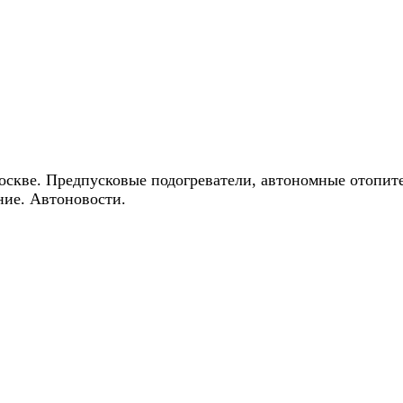
ические скидки на автокондиционеры!
оскве. Предпусковые подогреватели, автономные отопит
ние. Автоновости.