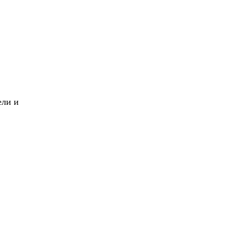
X
Вперед!
ели и