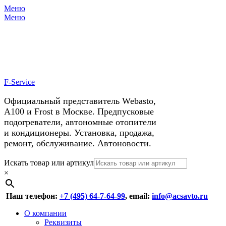
Меню
X
У нас космические скидки на
Меню
автокондиционеры!
F-Service
Официальный представитель Webasto,
А100 и Frost в Москве. Предпусковые
подогреватели, автономные отопители
и кондиционеры. Установка, продажа,
ремонт, обслуживание. Автоновости.
Header
Перейти
Искать товар или артикул
к
×
Right
содержимому
Menu
Наш телефон:
+7 (495) 64-7-64-99
, email:
info@acsavto.ru
Основное
Перейти
О компании
к
Реквизиты