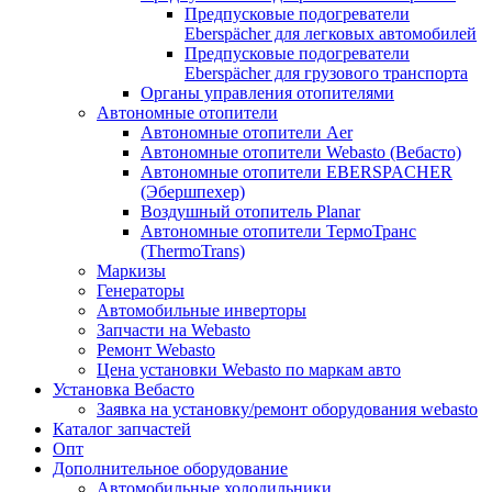
Предпусковые подогреватели
Eberspächer для легковых автомобилей
Предпусковые подогреватели
Eberspächer для грузового транспорта
Органы управления отопителями
Автономные отопители
Автономные отопители Аer
Автономные отопители Webasto (Вебасто)
Автономные отопители EBERSPACHER
(Эбершпехер)
Воздушный отопитель Planar
Автономные отопители ТермоТранс
(ThermoTrans)
Маркизы
Генераторы
Автомобильные инверторы
Запчасти на Webasto
Ремонт Webasto
Цена установки Webasto по маркам авто
Установка Вебасто
Заявка на установку/ремонт оборудования webasto
Каталог запчастей
Опт
Дополнительное оборудование
Автомобильные холодильники