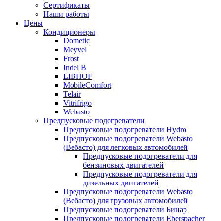
меню
содержимому
Сертификаты
Наши работы
Цены
Кондиционеры
Dometic
Meyvel
Frost
Indel B
LIBHOF
MobileComfort
Telair
Vitrifrigo
Webasto
Предпусковые подогреватели
Предпусковые подогреватели Hydro
Предпусковые подогреватели Webasto
(Вебасто) для легковых автомобилей
Предпусковые подогреватели для
бензиновых двигателей
Предпусковые подогреватели для
дизельных двигателей
Предпусковые подогреватели Webasto
(Вебасто) для грузовых автомобилей
Предпусковые подогреватели Бинар
Предпусковые подогреватели Eberspacher