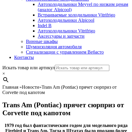
Автохолодильники Meyvel по низким ценам
(аналог Alpicool)
Встраиваемые холодильники Vitrifrigo
Автохолодильники Alpicool
Indel B
Автохолодильники Vitrifrigo
Аксессуары и запчасти
Винные шкафы
Шумоизоляция автомобиля
Сигнализации с управлением Вебасто
Контакты
Search
Искать товар или артикул
×
Главная
»
Новости
»
Trans Am (Pontiac) прячет сюрприз от
Corvette под капотом
Trans Am (Pontiac) прячет сюрприз от
Corvette под капотом
1979 год был фантастическим годом для модельного ряда
Firebird и Trans Am. Тогда в Штатах было продано более