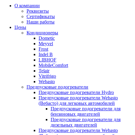
Прокрутка
О компании
вверх
Реквизиты
Сертификаты
Наши работы
Цены
Кондиционеры
Dometic
Meyvel
Frost
Indel B
LIBHOF
MobileComfort
Telair
Vitrifrigo
Webasto
Предпусковые подогреватели
Предпусковые подогреватели Hydro
Предпусковые подогреватели Webasto
(Вебасто) для легковых автомобилей
Предпусковые подогреватели для
бензиновых двигателей
Предпусковые подогреватели для
дизельных двигателей
Предпусковые подогреватели Webasto