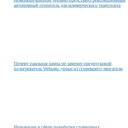
Немецкий концерн Webasto представил революционный
автономный отопитель для коммерческого транспорта
Почему паяльная лампа не заменит предпусковой
подогреватель Webasto: уроки из сгоревшего двигателя
Инновации в сфере разработки стояночных