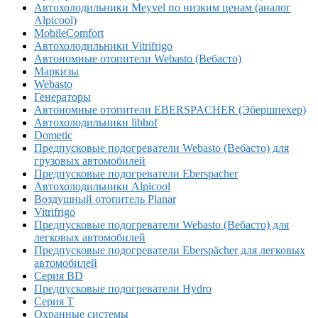
Автохолодильники Meyvel по низким ценам (аналог
Alpicool)
MobileComfort
Автохолодильники Vitrifrigo
Автономные отопители Webasto (Вебасто)
Маркизы
Webasto
Генераторы
Автономные отопители EBERSPACHER (Эбершпехер)
Автохолодильники libhof
Dometic
Предпусковые подогреватели Webasto (Вебасто) для
грузовых автомобилей
Предпусковые подогреватели Eberspacher
Автохолодильники Alpicool
Воздушный отопитель Planar
Vitrifrigo
Предпусковые подогреватели Webasto (Вебасто) для
легковых автомобилей
Предпусковые подогреватели Eberspächer для легковых
автомобилей
Серия BD
Предпусковые подогреватели Hydro
Серия T
Охранные системы