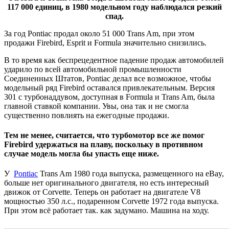
117 000 единиц, в 1980 модельном году наблюдался резкий
спад.
За год Pontiac продал около 51 000 Trans Am, при этом
продажи Firebird, Esprit и Formula значительно снизились.
В то время как беспрецедентное падение продаж автомобилей
ударило по всей автомобильной промышленности
Соединенных Штатов, Pontiac делал все возможное, чтобы
модельный ряд Firebird оставался привлекательным. Версия
301 с турбонаддувом, доступная в Formula и Trans Am, была
главной ставкой компании. Увы, она так и не смогла
существенно повлиять на ежегодные продажи.
Тем не менее, считается, что турбомотор все же помог
Firebird удержаться на плаву, поскольку в противном
случае модель могла бы упасть еще ниже.
У
Pontiac
Trans Am 1980 года выпуска, размещенного на eBay,
больше нет оригинального двигателя, но есть интересный
движок от Corvette. Теперь он работает на двигателе V8
мощностью 350 л.с., подаренном Corvette 1972 года выпуска.
При этом всё работает так. как задумано. Машина на ходу.