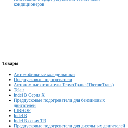
кондиционеров
Товары
Автомобильные холодильники
Предпусковые подогреватели
Автономные отопители ТермоТранс (ThermoTrans)
Telair
Indel B Серия X
Предпусковые подогреватели для бензиновых
двигателей
LIBHOF
Indel B
Indel B серия TB
Предпусковые подогреватели для дизельных двигателей