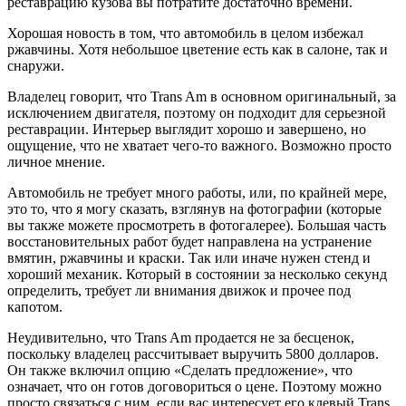
реставрацию кузова вы потратите достаточно времени.
Хорошая новость в том, что автомобиль в целом избежал
ржавчины. Хотя небольшое цветение есть как в салоне, так и
снаружи.
Владелец говорит, что Trans Am в основном оригинальный, за
исключением двигателя, поэтому он подходит для серьезной
реставрации. Интерьер выглядит хорошо и завершено, но
ощущение, что не хватает чего-то важного. Возможно просто
личное мнение.
Автомобиль не требует много работы, или, по крайней мере,
это то, что я могу сказать, взглянув на фотографии (которые
вы также можете просмотреть в фотогалерее). Большая часть
восстановительных работ будет направлена на устранение
вмятин, ржавчины и краски. Так или иначе нужен стенд и
хороший механик. Который в состоянии за несколько секунд
определить, требует ли внимания движок и прочее под
капотом.
Неудивительно, что Trans Am продается не за бесценок,
поскольку владелец рассчитывает выручить 5800 долларов.
Он также включил опцию «Сделать предложение», что
означает, что он готов договориться о цене. Поэтому можно
просто связаться с ним. если вас интересует его клевый Trans