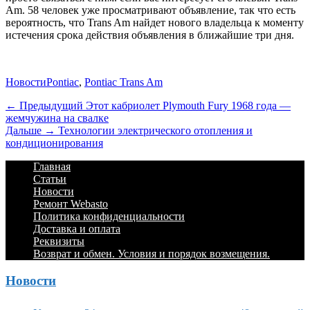
Am. 58 человек уже просматривают объявление, так что есть
вероятность, что Trans Am найдет нового владельца к моменту
истечения срока действия объявления в ближайшие три дня.
Категории
Теги
Новости
Pontiac
,
Pontiac Trans Am
Навигация
Предыдущий
← Предыдущий
Этот кабриолет Plymouth Fury 1968 года —
жемчужина на свалке
по
Дальше:
Дальше →
Технологии электрического отопления и
записям
кондиционирования
Footer
Перейти
Главная
к
Статьи
Menu
содержимому
Новости
Ремонт Webasto
Политика конфиденциальности
Доставка и оплата
Реквизиты
Возврат и обмен. Условия и порядок возмещения.
Новости