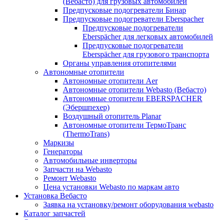
(Вебасто) для грузовых автомобилей
Предпусковые подогреватели Бинар
Предпусковые подогреватели Eberspacher
Предпусковые подогреватели
Eberspächer для легковых автомобилей
Предпусковые подогреватели
Eberspächer для грузового транспорта
Органы управления отопителями
Автономные отопители
Автономные отопители Аer
Автономные отопители Webasto (Вебасто)
Автономные отопители EBERSPACHER
(Эбершпехер)
Воздушный отопитель Planar
Автономные отопители ТермоТранс
(ThermoTrans)
Маркизы
Генераторы
Автомобильные инверторы
Запчасти на Webasto
Ремонт Webasto
Цена установки Webasto по маркам авто
Установка Вебасто
Заявка на установку/ремонт оборудования webasto
Каталог запчастей