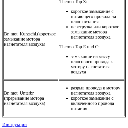
Thermo Top Z:
короткое замыкание с
питающего провода на
плюс питания
перегрузка или короткое
замыкание мотора
Br. mot. Kurzschl.(короткое
нагнетателя воздуха
замыкание мотора
нагнетателя воздуха)
Thermo Top E und C:
замыкание на массу
плюсового провода к
мотору нагнетателя
воздуха
разрыв провода к мотору
Br. mot. Unterbr.
нагнетателя воздуха
(прерывание мотора
короткое замыкание с
нагнетателя воздуха)
включённого провода
питания
Категории
Инструкции