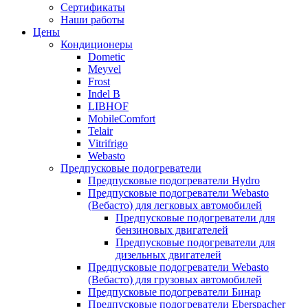
меню
содержимому
Сертификаты
Наши работы
Цены
Кондиционеры
Dometic
Meyvel
Frost
Indel B
LIBHOF
MobileComfort
Telair
Vitrifrigo
Webasto
Предпусковые подогреватели
Предпусковые подогреватели Hydro
Предпусковые подогреватели Webasto
(Вебасто) для легковых автомобилей
Предпусковые подогреватели для
бензиновых двигателей
Предпусковые подогреватели для
дизельных двигателей
Предпусковые подогреватели Webasto
(Вебасто) для грузовых автомобилей
Предпусковые подогреватели Бинар
Предпусковые подогреватели Eberspacher