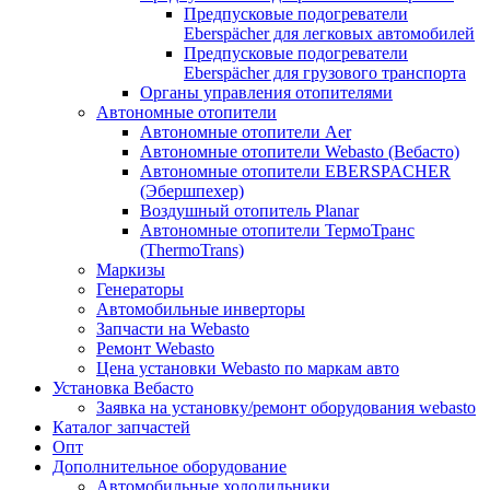
Предпусковые подогреватели
Eberspächer для легковых автомобилей
Предпусковые подогреватели
Eberspächer для грузового транспорта
Органы управления отопителями
Автономные отопители
Автономные отопители Аer
Автономные отопители Webasto (Вебасто)
Автономные отопители EBERSPACHER
(Эбершпехер)
Воздушный отопитель Planar
Автономные отопители ТермоТранс
(ThermoTrans)
Маркизы
Генераторы
Автомобильные инверторы
Запчасти на Webasto
Ремонт Webasto
Цена установки Webasto по маркам авто
Установка Вебасто
Заявка на установку/ремонт оборудования webasto
Каталог запчастей
Опт
Дополнительное оборудование
Автомобильные холодильники