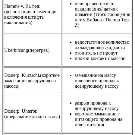
неисправен штифт
Flamme v. Br. betr.
накаливания/ датчик
(регистрация пламени до
пламени (этого сообщения
включения штифта
нет у Вибасто Thermo Top
накаливания)
Z)
недостаточное количество
охлаждающей жидкости
Überhitzung(перегрев)
отопитель не продут
плохой контакт с массой
Dosierp. Kurzschl.(короткое
замыкание на массу
замыкание дозирующего
плюсового провода к
насоса)
дозирующему насосу
разрыв провода к
дозирующему насосу
Dosierp. Unterbr.
короткое замыкание с
(прерывание дозир насоса)
питающего провода на
плюс питания