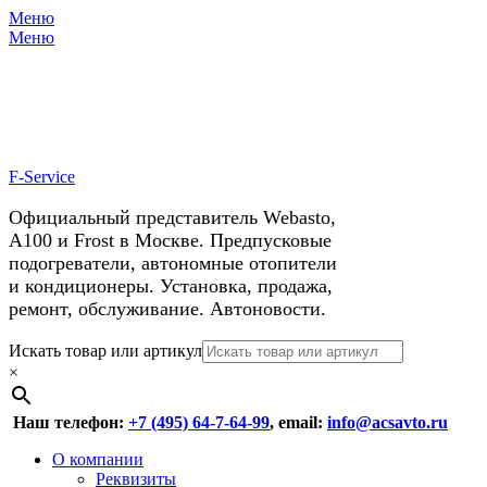
Меню
X
У нас космические скидки на
Меню
автокондиционеры!
F-Service
Официальный представитель Webasto,
А100 и Frost в Москве. Предпусковые
подогреватели, автономные отопители
и кондиционеры. Установка, продажа,
ремонт, обслуживание. Автоновости.
Header
Перейти
Искать товар или артикул
к
×
Right
содержимому
Menu
Наш телефон:
+7 (495) 64-7-64-99
, email:
info@acsavto.ru
Основное
Перейти
О компании
к
Реквизиты