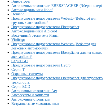
Генераторы
Автономные отопители EBERSPACHER (Эбершпехер)
Автохолодильники libhof
Dometic
Предпусковые подогреватели Webasto (Вебасто) для
грузовых автомобилей
Предпусковые подогреватели Eberspacher
Автохолодильники Alpicool
Воздушный отопитель Planar
Vitrifrigo
Предпусковые подогреватели Webasto (Вебасто) для
легковых автомобилей
Предпусковые подогреватели Eberspächer для легковых
автомобилей
Серия BD
Предпусковые подогреватели Hydro
Серия T
Охранные системы
Предпусковые подогреватели Eberspächer для грузового
транспорта
Серия BCD
Автономные отопители Аer
Аксессуары и запчасти
Автономные отопители
Встраиваемые холодильники