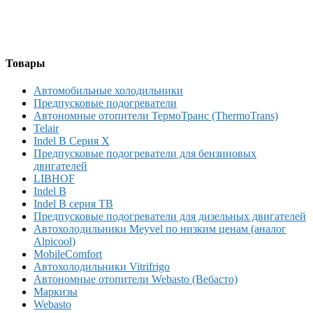
Товары
Автомобильные холодильники
Предпусковые подогреватели
Автономные отопители ТермоТранс (ThermoTrans)
Telair
Indel B Серия X
Предпусковые подогреватели для бензиновых
двигателей
LIBHOF
Indel B
Indel B серия TB
Предпусковые подогреватели для дизельных двигателей
Автохолодильники Meyvel по низким ценам (аналог
Alpicool)
MobileComfort
Автохолодильники Vitrifrigo
Автономные отопители Webasto (Вебасто)
Маркизы
Webasto