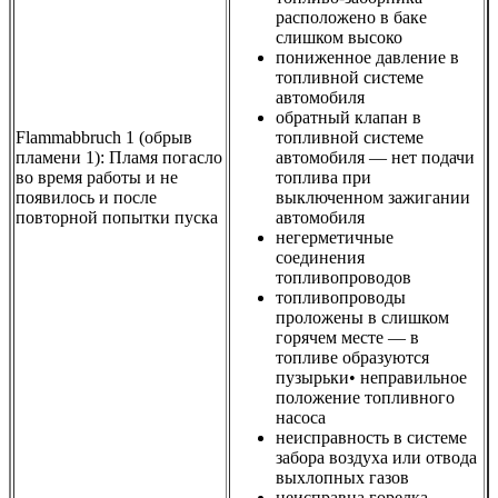
расположено в баке
слишком высоко
пониженное давление в
топливной системе
автомобиля
обратный клапан в
Flammabbruch 1 (обрыв
топливной системе
пламени 1): Пламя погасло
автомобиля — нет подачи
во время работы и не
топлива при
появилось и после
выключенном зажигании
повторной попытки пуска
автомобиля
негерметичные
соединения
топливопроводов
топливопроводы
проложены в слишком
горячем месте — в
топливе образуются
пузырьки• неправильное
положение топливного
насоса
неисправность в системе
забора воздуха или отвода
выхлопных газов
неисправна горелка