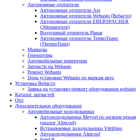
Автономные отопители
Автономные отопители Аer
Автономные отопители Webasto (Вебасто)
Автономные отопители EBERSPACHER
(Эбершпехер)
Воздушный отопитель Planar
Автономные отопители ТермоТранс
(ThermoTrans)
Маркизы
Генераторы
Автомобильные инверторы
Запчасти на Webasto
Ремонт Webasto
Цена установки Webasto по маркам авто
Установка Вебасто
Заявка на установку/ремонт оборудования webasto
Каталог запчастей
Опт
Дополнительное оборудование
Автомобильные холодильники
Автохолодильники Meyvel по низким ценам
(аналог Alpicool)
Встраиваемые холодильники Vitrifrigo
Автохолодильники Alpicool
Indel B