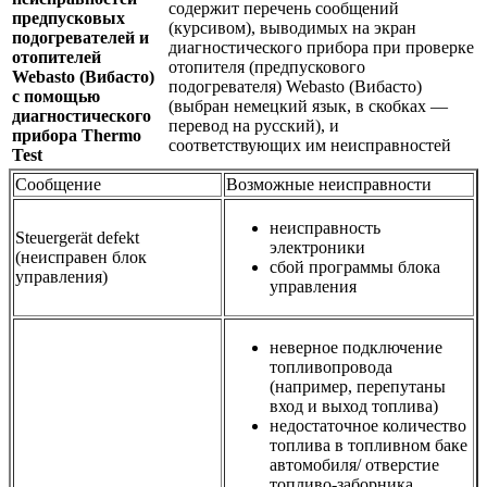
содержит перечень сообщений
предпусковых
(курсивом), выводимых на экран
подогревателей и
диагностического прибора при проверке
отопителей
отопителя (предпускового
Webasto (Вибасто)
подогревателя) Webasto (Вибасто)
с помощью
(выбран немецкий язык, в скобках —
диагностического
перевод на русский), и
прибора Thermo
соответствующих им неисправностей
Test
Сообщение
Возможные неисправности
неисправность
Steuergerät defekt
электроники
(неисправен блок
сбой программы блока
управления)
управления
неверное подключение
топливопровода
(например, перепутаны
вход и выход топлива)
недостаточное количество
топлива в топливном баке
автомобиля/ отверстие
топливо-заборника