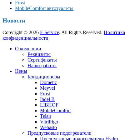
Frost
MobileComfort автотуалеты
Новости
Copyright © 2026
F-Service
. All Rights Reserved.
Политика
конфиденциальности
Прокрутка
О компании
вверх
Реквизиты
Сертификаты
Наши работы
Цены
Кондиционеры
Dometic
Meyvel
Frost
Indel B
LIBHOF
MobileComfort
Telair
Vitrifrigo
Webasto
Предпусковые подогреватели
Предпусковые подогреватели Hydro