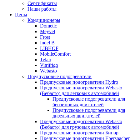
меню
содержимому
Сертификаты
Наши работы
Цены
Кондиционеры
Dometic
Meyvel
Frost
Indel B
LIBHOF
MobileComfort
Telair
Vitrifrigo
Webasto
Предпусковые подогреватели
Предпусковые подогреватели Hydro
Предпусковые подогреватели Webasto
(Вебасто) для легковых автомобилей
Предпусковые подогреватели для
бензиновых двигателей
Предпусковые подогреватели для
дизельных двигателей
Предпусковые подогреватели Webasto
(Вебасто) для грузовых автомобилей
Предпусковые подогреватели Бинар
Предпусковые подогреватели Eberspacher