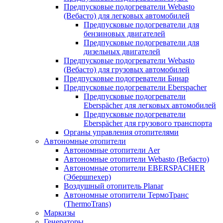
Предпусковые подогреватели Webasto
(Вебасто) для легковых автомобилей
Предпусковые подогреватели для
бензиновых двигателей
Предпусковые подогреватели для
дизельных двигателей
Предпусковые подогреватели Webasto
(Вебасто) для грузовых автомобилей
Предпусковые подогреватели Бинар
Предпусковые подогреватели Eberspacher
Предпусковые подогреватели
Eberspächer для легковых автомобилей
Предпусковые подогреватели
Eberspächer для грузового транспорта
Органы управления отопителями
Автономные отопители
Автономные отопители Аer
Автономные отопители Webasto (Вебасто)
Автономные отопители EBERSPACHER
(Эбершпехер)
Воздушный отопитель Planar
Автономные отопители ТермоТранс
(ThermoTrans)
Маркизы
Генераторы