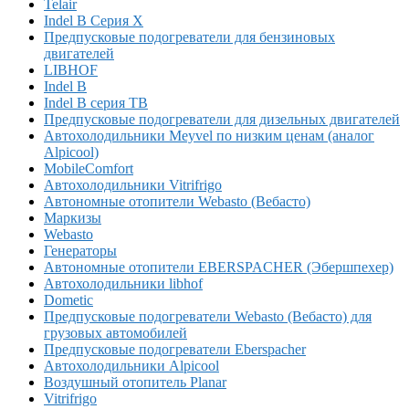
Telair
Indel B Серия X
Предпусковые подогреватели для бензиновых
двигателей
LIBHOF
Indel B
Indel B серия TB
Предпусковые подогреватели для дизельных двигателей
Автохолодильники Meyvel по низким ценам (аналог
Alpicool)
MobileComfort
Автохолодильники Vitrifrigo
Автономные отопители Webasto (Вебасто)
Маркизы
Webasto
Генераторы
Автономные отопители EBERSPACHER (Эбершпехер)
Автохолодильники libhof
Dometic
Предпусковые подогреватели Webasto (Вебасто) для
грузовых автомобилей
Предпусковые подогреватели Eberspacher
Автохолодильники Alpicool
Воздушный отопитель Planar
Vitrifrigo