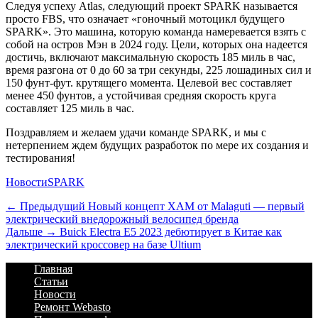
Следуя успеху Atlas, следующий проект SPARK называется
просто FBS, что означает «гоночный мотоцикл будущего
SPARK». Это машина, которую команда намеревается взять с
собой на остров Мэн в 2024 году. Цели, которых она надеется
достичь, включают максимальную скорость 185 миль в час,
время разгона от 0 до 60 за три секунды, 225 лошадиных сил и
150 фунт-фут. крутящего момента. Целевой вес составляет
менее 450 фунтов, а устойчивая средняя скорость круга
составляет 125 миль в час.
Поздравляем и желаем удачи команде SPARK, и мы с
нетерпением ждем будущих разработок по мере их создания и
тестирования!
Категории
Теги
Новости
SPARK
Навигация
Предыдущий
← Предыдущий
Новый концепт XAM от Malaguti — первый
электрический внедорожный велосипед бренда
по
Дальше:
Дальше →
Buick Electra E5 2023 дебютирует в Китае как
записям
электрический кроссовер на базе Ultium
Footer
Перейти
Главная
к
Статьи
Menu
содержимому
Новости
Ремонт Webasto