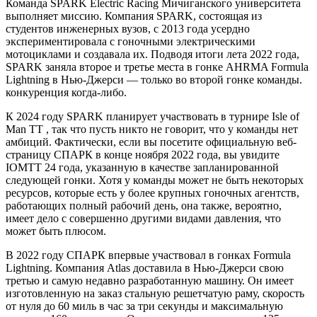
Команда SPARK Electric Racing Мичиганского университета
выполняет миссию. Компания SPARK, состоящая из
студентов инженерных вузов, с 2013 года усердно
экспериментировала с гоночными электрическими
мотоциклами и создавала их. Подводя итоги лета 2022 года,
SPARK заняла второе и третье места в гонке AHRMA Formula
Lightning в Нью-Джерси — только во второй гонке команды.
конкуренция когда-либо.
К 2024 году SPARK планирует участвовать в турнире Isle of
Man TT , так что пусть никто не говорит, что у команды нет
амбиций. Фактически, если вы посетите официальную веб-
страницу СПАРК в конце ноября 2022 года, вы увидите
IOMTT 24 года, указанную в качестве запланированной
следующей гонки. Хотя у команды может не быть некоторых
ресурсов, которые есть у более крупных гоночных агентств,
работающих полный рабочий день, она также, вероятно,
имеет дело с совершенно другими видами давления, что
может быть плюсом.
В 2022 году СПАРК впервые участвовал в гонках Formula
Lightning. Компания Atlas доставила в Нью-Джерси свою
третью и самую недавно разработанную машину. Он имеет
изготовленную на заказ стальную решетчатую раму, скорость
от нуля до 60 миль в час за три секунды и максимальную