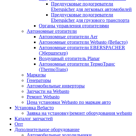
Предпусковые подогреватели
Eberspächer для легковых автомобилей
Предпусковые подогреватели
Eberspächer для грузового транспорта
Органы управления отопителями
Автономные отопители
Автономные отопители Аer
Автономные отопители Webasto (Вебасто)
Автономные отопители EBERSPACHER
(Эбершпехер)
Воздушный отопитель Planar
Автономные отопители ТермоТранс
(ThermoTrans)
Маркизы
Генераторы
Автомобильные инверторы
Запчасти на Webasto
Ремонт Webasto
Цена установки Webasto по маркам авто
Установка Вебасто
Заявка на установку/ремонт оборудования webasto
Каталог запчастей
Опт
Дополнительное оборудование
Автомобильные холодильники