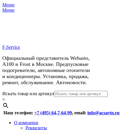
Меню
X
У нас космические скидки на
Меню
автокондиционеры!
F-Service
Официальный представитель Webasto,
А100 и Frost в Москве. Предпусковые
подогреватели, автономные отопители
и кондиционеры. Установка, продажа,
ремонт, обслуживание. Автоновости.
Header
Перейти
Искать товар или артикул
к
×
Right
содержимому
Menu
Наш телефон:
+7 (495) 64-7-64-99
, email:
info@acsavto.ru
Основное
Перейти
О компании
к
Реквизиты