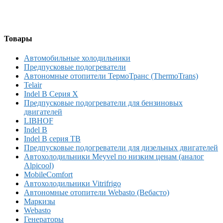
Товары
Автомобильные холодильники
Предпусковые подогреватели
Автономные отопители ТермоТранс (ThermoTrans)
Telair
Indel B Серия X
Предпусковые подогреватели для бензиновых
двигателей
LIBHOF
Indel B
Indel B серия TB
Предпусковые подогреватели для дизельных двигателей
Автохолодильники Meyvel по низким ценам (аналог
Alpicool)
MobileComfort
Автохолодильники Vitrifrigo
Автономные отопители Webasto (Вебасто)
Маркизы
Webasto
Генераторы