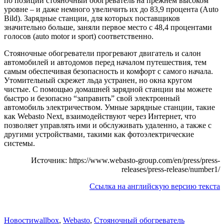
по позиции стояночный обогреватель на прежнем высоком
уровне – и даже немного увеличить их до 83,9 процента (Auto
Bild). Зарядные станции, для которых поставщиков
значительно больше, заняли первое место с 48,4 процентами
голосов (auto motor и sport) соответственно.
Стояночные обогреватели прогревают двигатель и салон
автомобилей и автодомов перед началом путешествия, тем
самым обеспечивая безопасность и комфорт с самого начала.
Утомительный скрежет льда устранен, но окна кругом
чистые. С помощью домашней зарядной станции вы можете
быстро и безопасно “заправить” свой электронный
автомобиль электричеством. Умные зарядные станции, такие
как Webasto Next, взаимодействуют через Интернет, что
позволяет управлять ими и обслуживать удаленно, а также с
другими устройствами, такими как фотоэлектрические
системы.
Источник: https://www.webasto-group.com/en/press/press-
releases/press-release/number1/
Ссылка на английскую версию текста
Категории
Теги
Новости
wallbox
,
Webasto
,
Стояночный обогреватель