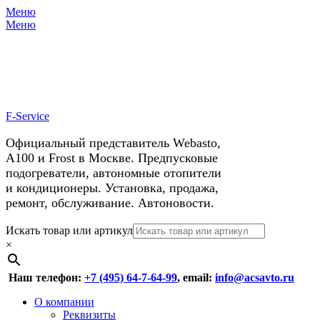
Меню
X
У нас космические скидки на
Меню
автокондиционеры!
F-Service
Официальный представитель Webasto,
А100 и Frost в Москве. Предпусковые
подогреватели, автономные отопители
и кондиционеры. Установка, продажа,
ремонт, обслуживание. Автоновости.
Header
Перейти
Искать товар или артикул
к
×
Right
содержимому
Menu
Наш телефон:
+7 (495) 64-7-64-99
, email:
info@acsavto.ru
Основное
Перейти
О компании
к
Реквизиты