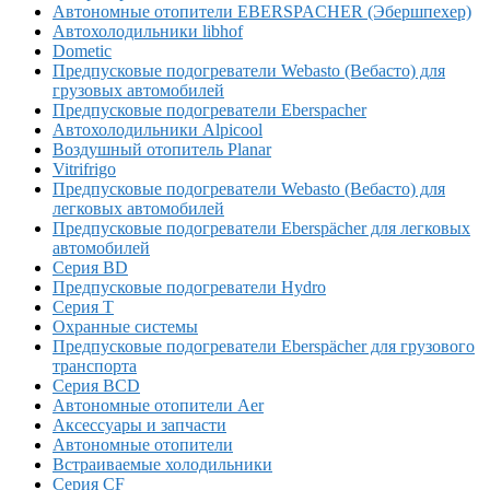
Автономные отопители EBERSPACHER (Эбершпехер)
Автохолодильники libhof
Dometic
Предпусковые подогреватели Webasto (Вебасто) для
грузовых автомобилей
Предпусковые подогреватели Eberspacher
Автохолодильники Alpicool
Воздушный отопитель Planar
Vitrifrigo
Предпусковые подогреватели Webasto (Вебасто) для
легковых автомобилей
Предпусковые подогреватели Eberspächer для легковых
автомобилей
Серия BD
Предпусковые подогреватели Hydro
Серия T
Охранные системы
Предпусковые подогреватели Eberspächer для грузового
транспорта
Серия BCD
Автономные отопители Аer
Аксессуары и запчасти
Автономные отопители
Встраиваемые холодильники
Серия CF