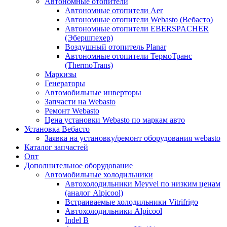
Автономные отопители
Автономные отопители Аer
Автономные отопители Webasto (Вебасто)
Автономные отопители EBERSPACHER
(Эбершпехер)
Воздушный отопитель Planar
Автономные отопители ТермоТранс
(ThermoTrans)
Маркизы
Генераторы
Автомобильные инверторы
Запчасти на Webasto
Ремонт Webasto
Цена установки Webasto по маркам авто
Установка Вебасто
Заявка на установку/ремонт оборудования webasto
Каталог запчастей
Опт
Дополнительное оборудование
Автомобильные холодильники
Автохолодильники Meyvel по низким ценам
(аналог Alpicool)
Встраиваемые холодильники Vitrifrigo
Автохолодильники Alpicool
Indel B