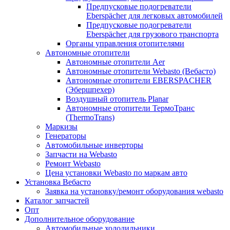
Предпусковые подогреватели
Eberspächer для легковых автомобилей
Предпусковые подогреватели
Eberspächer для грузового транспорта
Органы управления отопителями
Автономные отопители
Автономные отопители Аer
Автономные отопители Webasto (Вебасто)
Автономные отопители EBERSPACHER
(Эбершпехер)
Воздушный отопитель Planar
Автономные отопители ТермоТранс
(ThermoTrans)
Маркизы
Генераторы
Автомобильные инверторы
Запчасти на Webasto
Ремонт Webasto
Цена установки Webasto по маркам авто
Установка Вебасто
Заявка на установку/ремонт оборудования webasto
Каталог запчастей
Опт
Дополнительное оборудование
Автомобильные холодильники