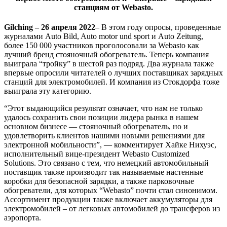
станциям от Webasto.
Gilching – 26 апреля 2022
– В этом году опросы, проведенные
журналами Auto Bild, Auto motor und sport и Auto Zeitung,
более 150 000 участников проголосовали за Webasto как
лучший бренд стояночный обогреватель. Теперь компания
выиграла “тройку” в шестой раз подряд. Два журнала также
впервые опросили читателей о лучших поставщиках зарядных
станций для электромобилей. И компания из Стокдорфа тоже
выиграла эту категорию.
“Этот выдающийся результат означает, что нам не только
удалось сохранить свои позиции лидера рынка в нашем
основном бизнесе — стояночный обогреватель, но и
удовлетворить клиентов нашими новыми решениями для
электронной мобильности”, — комментирует Хайке Нихуэс,
исполнительный вице-президент Webasto Customized
Solutions. Это связано с тем, что немецкий автомобильный
поставщик также производит так называемые настенные
коробки для безопасной зарядки, а также парковочные
обогреватели, для которых “Webasto” почти стал синонимом.
Ассортимент продукции также включает аккумуляторы для
электромобилей – от легковых автомобилей до трансферов из
аэропорта.