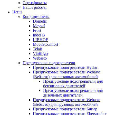
меню
содержимому
Сертификаты
Наши работы
Цены
Кондиционеры
Dometic
Meyvel
Frost
Indel B
LIBHOF
MobileComfort
Telair
Vitrifrigo
Webasto
Предпусковые подогреватели
Предпусковые подогреватели Hydro
Предпусковые подогреватели Webasto
(Вебасто) для легковых автомобилей
Предпусковые подогреватели для
бензиновых двигателей
Предпусковые подогреватели для
дизельных двигателей
Предпусковые подогреватели Webasto
(Вебасто) для грузовых автомобилей
Предпусковые подогреватели Бинар
Предпусковые подогреватели Eberspacher