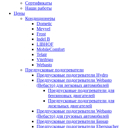
меню
содержимому
Сертификаты
Наши работы
Цены
Кондиционеры
Dometic
Meyvel
Frost
Indel B
LIBHOF
MobileComfort
Telair
Vitrifrigo
Webasto
Предпусковые подогреватели
Предпусковые подогреватели Hydro
Предпусковые подогреватели Webasto
(Вебасто) для легковых автомобилей
Предпусковые подогреватели для
бензиновых двигателей
Предпусковые подогреватели для
дизельных двигателей
Предпусковые подогреватели Webasto
(Вебасто) для грузовых автомобилей
Предпусковые подогреватели Бинар
Предпусковые подогреватели Eberspacher