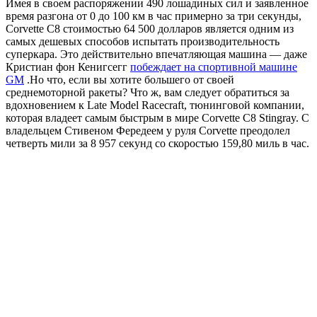
Имея в своем распоряжении 490 лошадиных сил и заявленное
время разгона от 0 до 100 км в час примерно за три секунды,
Corvette C8
стоимостью 64 500 долларов является одним из
самых дешевых способов испытать производительность
суперкара. Это действительно впечатляющая машина — даже
Кристиан фон Кенигсегг
побеждает на спортивной машине
GM
.
Но что, если вы хотите большего от своей
среднемоторной ракеты? Что ж, вам следует обратиться за
вдохновением к Late Model Racecraft, тюнинговой компании,
которая владеет самым быстрым в мире Corvette C8 Stingray. С
владельцем Стивеном Фередеем у руля Corvette преодолел
четверть мили за 8 957 секунд со скоростью 159,80 миль в час.