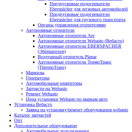
Предпусковые подогреватели
Eberspächer для легковых автомобилей
Предпусковые подогреватели
Eberspächer для грузового транспорта
Органы управления отопителями
Автономные отопители
Автономные отопители Аer
Автономные отопители Webasto (Вебасто)
Автономные отопители EBERSPACHER
(Эбершпехер)
Воздушный отопитель Planar
Автономные отопители ТермоТранс
(ThermoTrans)
Маркизы
Генераторы
Автомобильные инверторы
Запчасти на Webasto
Ремонт Webasto
Цена установки Webasto по маркам авто
Установка Вебасто
Заявка на установку/ремонт оборудования webasto
Каталог запчастей
Опт
Дополнительное оборудование
Автомобильные холодильники