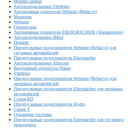
MobileComfort
Автохолодильники Vitrifrigo
Автономные отопители Webasto (Вебасто)
Маркизы
Webasto
Генераторы
Автономные отопители EBERSPACHER (Эбершпехер)
Автохолодильники libhof
Dometic
Предпусковые подогреватели Webasto (Вебасто) для
грузовых автомобилей
Предпусковые подогреватели Eberspacher
Автохолодильники Alpicool
Воздушный отопитель Planar
Vitrifrigo
Предпусковые подогреватели Webasto (Вебасто) для
легковых автомобилей
Предпусковые подогреватели Eberspächer для легковых
автомобилей
Серия BD
Предпусковые подогреватели Hydro
Серия T
Охранные системы
Предпусковые подогреватели Eberspächer для грузового
транспорта