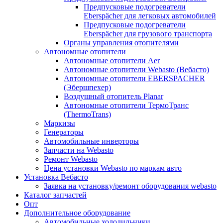
Предпусковые подогреватели
Eberspächer для легковых автомобилей
Предпусковые подогреватели
Eberspächer для грузового транспорта
Органы управления отопителями
Автономные отопители
Автономные отопители Аer
Автономные отопители Webasto (Вебасто)
Автономные отопители EBERSPACHER
(Эбершпехер)
Воздушный отопитель Planar
Автономные отопители ТермоТранс
(ThermoTrans)
Маркизы
Генераторы
Автомобильные инверторы
Запчасти на Webasto
Ремонт Webasto
Цена установки Webasto по маркам авто
Установка Вебасто
Заявка на установку/ремонт оборудования webasto
Каталог запчастей
Опт
Дополнительное оборудование
Автомобильные холодильники