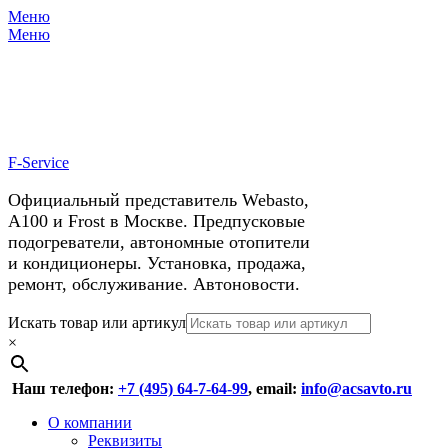
Меню
X
У нас космические скидки на
Меню
автокондиционеры!
F-Service
Официальный представитель Webasto,
А100 и Frost в Москве. Предпусковые
подогреватели, автономные отопители
и кондиционеры. Установка, продажа,
ремонт, обслуживание. Автоновости.
Header
Перейти
Искать товар или артикул
к
×
Right
содержимому
Menu
Наш телефон:
+7 (495) 64-7-64-99
, email:
info@acsavto.ru
Основное
Перейти
О компании
к
Реквизиты