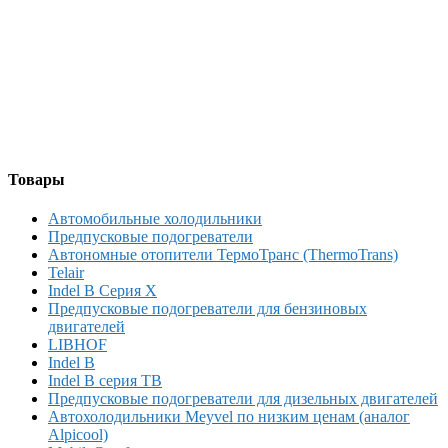
Товары
Автомобильные холодильники
Предпусковые подогреватели
Автономные отопители ТермоТранс (ThermoTrans)
Telair
Indel B Серия X
Предпусковые подогреватели для бензиновых
двигателей
LIBHOF
Indel B
Indel B серия TB
Предпусковые подогреватели для дизельных двигателей
Автохолодильники Meyvel по низким ценам (аналог
Alpicool)