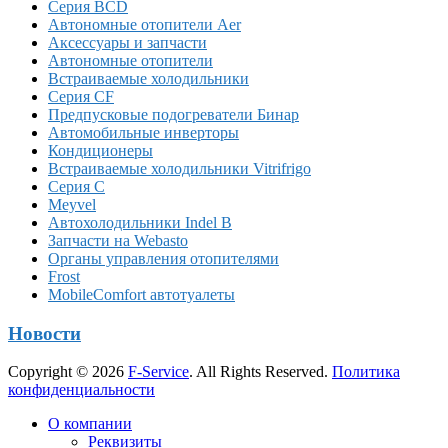
Серия BCD
Автономные отопители Аer
Аксессуары и запчасти
Автономные отопители
Встраиваемые холодильники
Серия CF
Предпусковые подогреватели Бинар
Автомобильные инверторы
Кондиционеры
Встраиваемые холодильники Vitrifrigo
Серия C
Meyvel
Автохолодильники Indel B
Запчасти на Webasto
Органы управления отопителями
Frost
MobileComfort автотуалеты
Новости
Copyright © 2026
F-Service
. All Rights Reserved.
Политика
конфиденциальности
Прокрутка
О компании
вверх
Реквизиты