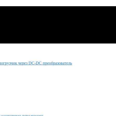
погрузчик через DC-DC преобразователь
т настоящую революцию