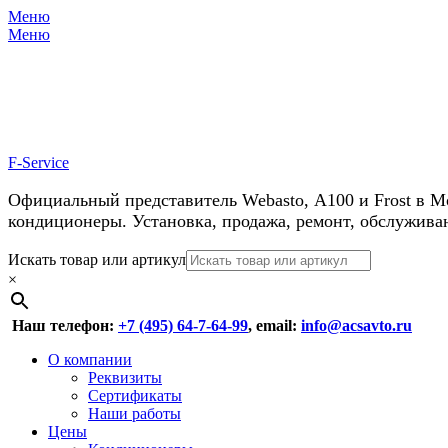
Меню
Меню
У нас косм
F-Service
Официальный представитель Webasto, А100 и Frost в М
кондиционеры. Установка, продажа, ремонт, обслужива
Header
Перейти
Искать товар или артикул
к
×
Right
содержимому
Menu
Наш телефон:
+7 (495) 64-7-64-99
, email:
info@acsavto.ru
Основное
Перейти
О компании
к
Реквизиты
меню
содержимому
Сертификаты
Наши работы
Цены