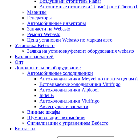
Воздушный отопитель Planar
Автономные отопители ТермоТранс (ThermoTr
Маркизы
Генераторы
Автомобильные инверторы
Запчасти на Webasto
Ремонт Webasto
Цена установки Webasto по маркам авто
Установка Вебасто
Заявка на установку/ремонт оборудования webasto
Каталог запчастей
Опт
Дополнительное оборудование
Автомобильные холодильники
Автохолодильники Meyvel по низким ценам (а
Встраиваемые холодильники Vitrifrigo
Автохолодильники Alpicool
Indel B
Автохолодильники Vitrifrigo
Аксессуары и запчасти
Винные шкафы
Шумоизоляция автомобиля
Сигнализации с управлением Вебасто
Контакты