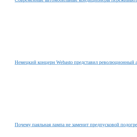
Немецкий концерн Webasto представил революционный а
Почему паяльная лампа не заменит предпусковой подогре