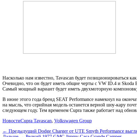
Насколько нам известно, Tavascan будет позиционироваться к
Очевидно, что он будет иметь общие черты с VW ID.4 и Skoda E
Самый мощный вариант будет иметь двухмоторную компоновку 
В июне этого года бренд SEAT Performance намекнул на оконча
на мысль, что серийная модель останется верной шоу-кару почт
следующем году. Тем временем Cupra также работает над обнов
Категории
Теги
Новости
Cupra Tavascan
,
Volkswagen Group
Навигация
Предыдущий
← Предыдущий
Dodge Charger от UTE Smyth Performance выгля
Дальше:
Дальше →
Редкий 1977 GMC Jimmy Casa Grande Camper