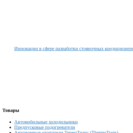
Инновации в сфере разработки стояночных кондиционер
Товары
Автомобильные холодильники
Предпусковые подогреватели
Автономные отопители ТермоТранс (ThermoTrans)