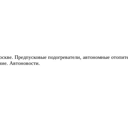
ические скидки на автокондиционеры!
оскве. Предпусковые подогреватели, автономные отопит
ние. Автоновости.