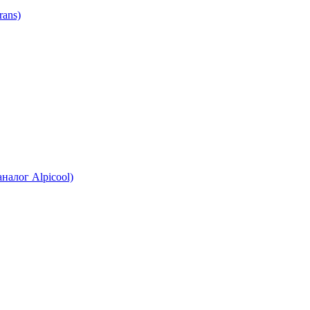
ans)
налог Alpicool)