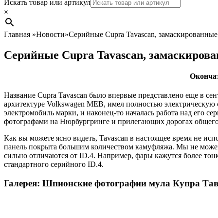
Search
Искать товар или артикул
×
Главная
»
Новости
»
Серийные Cupra Tavascan, замаскированные
Серийные Cupra Tavascan, замаскирова
Окончат
Название Cupra Tavascan было впервые представлено еще в сен
архитектуре Volkswagen MEB, имел полностью электрическую 
электромобиль марки, и наконец-то началась работа над его с
фотографами на Нюрбургринге и прилегающих дорогах общего
Как вы можете ясно видеть, Tavascan в настоящее время не исп
панель покрыта большим количеством камуфляжа. Мы не можем с
сильно отличаются от ID.4. Например, фары кажутся более тон
стандартного серийного ID.4.
Галерея: Шпионские фотографии мула Купра Та