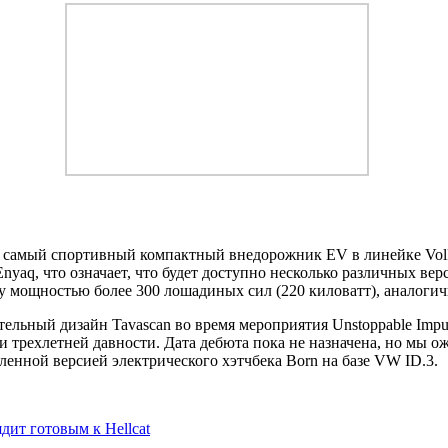
ак самый спортивный компактный внедорожник EV в линейке Volk
nyaq, что означает, что будет доступно несколько различных ве
мощностью более 300 лошадиных сил (220 киловатт), аналогич
тельный дизайн Tavascan во время мероприятия Unstoppable Impu
и трехлетней давности. Дата дебюта пока не назначена, но мы о
ленной версией электрического хэтчбека Born на базе VW ID.3.
дит готовым к Hellcat