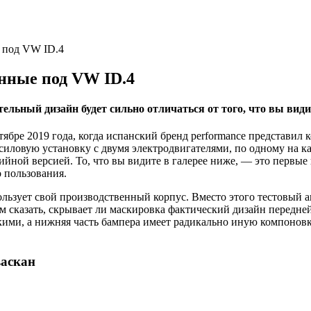
 под VW ID.4
нные под VW ID.4
ельный дизайн будет сильно отличаться от того, что вы видит
тябре 2019 года, когда испанский бренд performance представил
силовую установку с двумя электродвигателями, по одному на 
ерийной версией. То, что вы видите в галерее ниже, — это перв
 пользования.
ользует свой производственный корпус. Вместо этого тестовый а
казать, скрывает ли маскировка фактический дизайн передней ч
кими, а нижняя часть бампера имеет радикально иную компоновку.
васкан