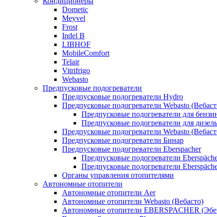
Кондиционеры
Dometic
Meyvel
Frost
Indel B
LIBHOF
MobileComfort
Telair
Vitrifrigo
Webasto
Предпусковые подогреватели
Предпусковые подогреватели Hydro
Предпусковые подогреватели Webasto (Вебаст
Предпусковые подогреватели для бензи
Предпусковые подогреватели для дизел
Предпусковые подогреватели Webasto (Вебаст
Предпусковые подогреватели Бинар
Предпусковые подогреватели Eberspacher
Предпусковые подогреватели Eberspäche
Предпусковые подогреватели Eberspäche
Органы управления отопителями
Автономные отопители
Автономные отопители Аer
Автономные отопители Webasto (Вебасто)
Автономные отопители EBERSPACHER (Эбе