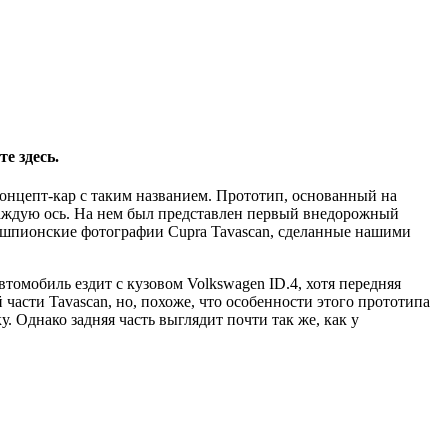
е здесь.
 концепт-кар с таким названием. Прототип, основанный на
каждую ось. На нем был представлен первый внедорожный
ые шпионские фотографии Cupra Tavascan, сделанные нашими
втомобиль ездит с кузовом Volkswagen ID.4, хотя передняя
асти Tavascan, но, похоже, что особенности этого прототипа
 Однако задняя часть выглядит почти так же, как у