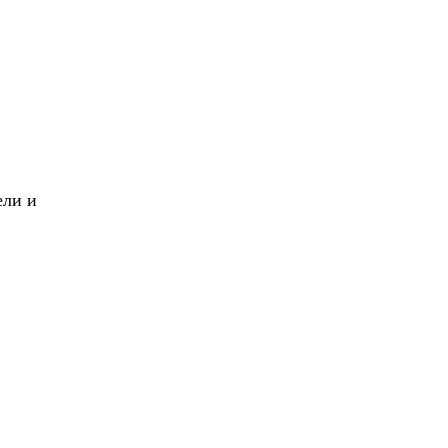
X
Вперед!
ели и