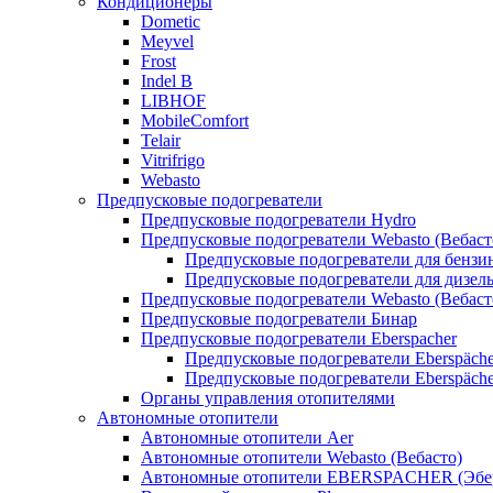
Кондиционеры
Dometic
Meyvel
Frost
Indel B
LIBHOF
MobileComfort
Telair
Vitrifrigo
Webasto
Предпусковые подогреватели
Предпусковые подогреватели Hydro
Предпусковые подогреватели Webasto (Вебаст
Предпусковые подогреватели для бензи
Предпусковые подогреватели для дизел
Предпусковые подогреватели Webasto (Вебаст
Предпусковые подогреватели Бинар
Предпусковые подогреватели Eberspacher
Предпусковые подогреватели Eberspäche
Предпусковые подогреватели Eberspäche
Органы управления отопителями
Автономные отопители
Автономные отопители Аer
Автономные отопители Webasto (Вебасто)
Автономные отопители EBERSPACHER (Эбе