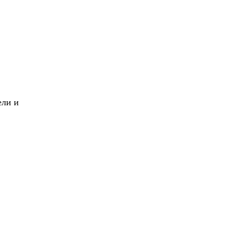
X
Вперед!
ели и