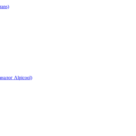
ans)
налог Alpicool)