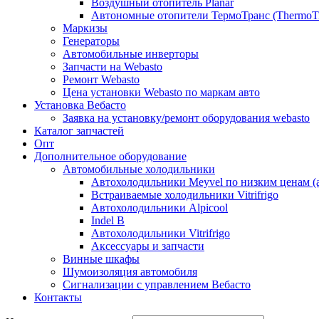
Воздушный отопитель Planar
Автономные отопители ТермоТранс (ThermoTr
Маркизы
Генераторы
Автомобильные инверторы
Запчасти на Webasto
Ремонт Webasto
Цена установки Webasto по маркам авто
Установка Вебасто
Заявка на установку/ремонт оборудования webasto
Каталог запчастей
Опт
Дополнительное оборудование
Автомобильные холодильники
Автохолодильники Meyvel по низким ценам (а
Встраиваемые холодильники Vitrifrigo
Автохолодильники Alpicool
Indel B
Автохолодильники Vitrifrigo
Аксессуары и запчасти
Винные шкафы
Шумоизоляция автомобиля
Сигнализации с управлением Вебасто
Контакты