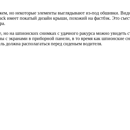
жем, но некоторые элементы выглядывают из-под обшивки. Видн
back имеет покатый дизайн крыши, похожий на фастбэк. Это съест
ра.
, но на шпионских снимках с удачного ракурса можно увидеть с
ы с экранами в приборной панели, в то время как шпионские сн
ь должна располагаться перед сиденьем водителя.