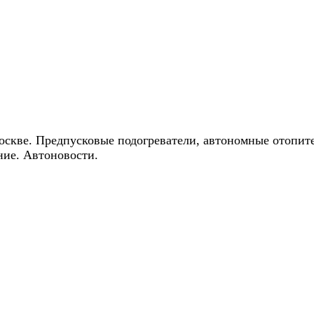
ические скидки на автокондиционеры!
оскве. Предпусковые подогреватели, автономные отопит
ние. Автоновости.