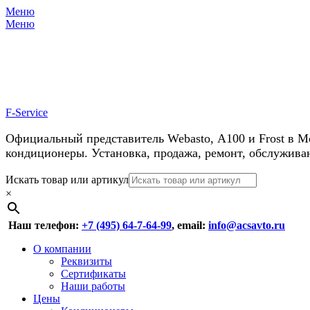
Меню
Меню
У нас косм
F-Service
Официальный представитель Webasto, А100 и Frost в М
кондиционеры. Установка, продажа, ремонт, обслужива
Header
Перейти
Искать товар или артикул
к
×
Right
содержимому
Menu
Наш телефон:
+7 (495) 64-7-64-99
, email:
info@acsavto.ru
Основное
Перейти
О компании
к
Реквизиты
меню
содержимому
Сертификаты
Наши работы
Цены