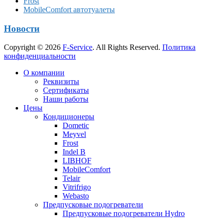
Frost
MobileComfort автотуалеты
Новости
Copyright © 2026
F-Service
. All Rights Reserved.
Политика
конфиденциальности
Прокрутка
О компании
вверх
Реквизиты
Сертификаты
Наши работы
Цены
Кондиционеры
Dometic
Meyvel
Frost
Indel B
LIBHOF
MobileComfort
Telair
Vitrifrigo
Webasto
Предпусковые подогреватели
Предпусковые подогреватели Hydro