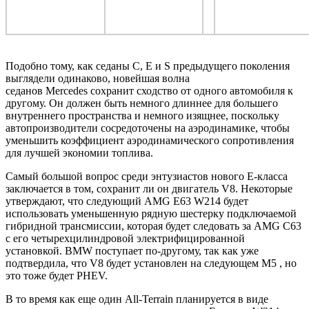
Подобно тому, как седаны C, E и S предыдущего поколения
выглядели одинаково, новейшая волна
седанов Mercedes сохранит сходство от одного автомобиля к
другому. Он должен быть немного длиннее для большего
внутреннего пространства и немного изящнее, поскольку
автопроизводители сосредоточены на аэродинамике, чтобы
уменьшить коэффициент аэродинамического сопротивления
для лучшей экономии топлива.
Самый большой вопрос среди энтузиастов нового E-класса
заключается в том, сохранит ли он двигатель V8. Некоторые
утверждают, что следующий AMG E63 W214 будет
использовать уменьшенную рядную шестерку подключаемой
гибридной трансмиссии, которая будет следовать за AMG C63
с его четырехцилиндровой электрифицированной
установкой. BMW поступает по-другому, так как уже
подтвердила, что V8 будет установлен на следующем M5 , но
это тоже будет PHEV.
В то время как еще один All-Terrain планируется в виде