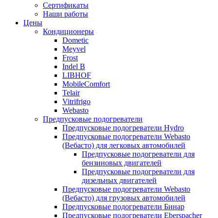
меню
содержимому
Сертификаты
Наши работы
Цены
Кондиционеры
Dometic
Meyvel
Frost
Indel B
LIBHOF
MobileComfort
Telair
Vitrifrigo
Webasto
Предпусковые подогреватели
Предпусковые подогреватели Hydro
Предпусковые подогреватели Webasto
(Вебасто) для легковых автомобилей
Предпусковые подогреватели для
бензиновых двигателей
Предпусковые подогреватели для
дизельных двигателей
Предпусковые подогреватели Webasto
(Вебасто) для грузовых автомобилей
Предпусковые подогреватели Бинар
Предпусковые подогреватели Eberspacher