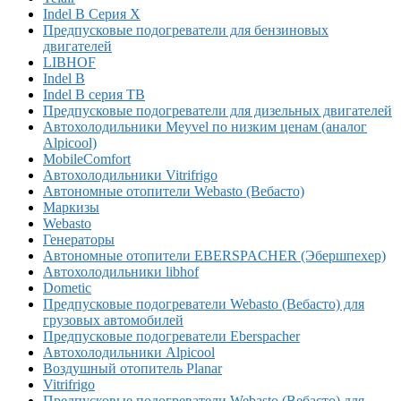
Indel B Серия X
Предпусковые подогреватели для бензиновых
двигателей
LIBHOF
Indel B
Indel B серия TB
Предпусковые подогреватели для дизельных двигателей
Автохолодильники Meyvel по низким ценам (аналог
Alpicool)
MobileComfort
Автохолодильники Vitrifrigo
Автономные отопители Webasto (Вебасто)
Маркизы
Webasto
Генераторы
Автономные отопители EBERSPACHER (Эбершпехер)
Автохолодильники libhof
Dometic
Предпусковые подогреватели Webasto (Вебасто) для
грузовых автомобилей
Предпусковые подогреватели Eberspacher
Автохолодильники Alpicool
Воздушный отопитель Planar
Vitrifrigo
Предпусковые подогреватели Webasto (Вебасто) для