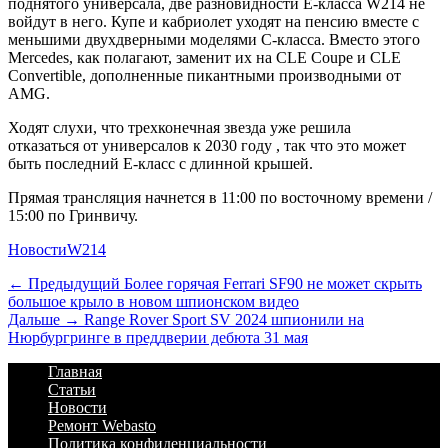
поднятого универсала, две разновидности E-класса W214 не
войдут в него. Купе и кабриолет уходят на пенсию вместе с
меньшими двухдверными моделями C-класса. Вместо этого
Mercedes, как полагают, заменит их на CLE Coupe и CLE
Convertible, дополненные пикантными производными от
AMG.
Ходят слухи, что трехконечная звезда уже решила
отказаться от универсалов к 2030 году , так что это может
быть последний E-класс с длинной крышей.
Прямая трансляция начнется в 11:00 по восточному времени /
15:00 по Гринвичу.
Категории
Теги
Новости
W214
Навигация
Предыдущий
← Предыдущий
Более горячая Ferrari SF90 не может скрыть
большое крыло в новом шпионском видео
по
Дальше:
Дальше →
Range Rover Sport SV 2024 шпионили на
записям
Нюрбургринге в преддверии дебюта 31 мая
Footer
Перейти
Главная
к
Статьи
Menu
содержимому
Новости
Ремонт Webasto
Политика конфиденциальности