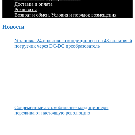
Доставка и оплата
Реквизиты
Возврат и обмен. Условия и порядок возмещения.
Новости
Установка 24-вольтового кондиционера на 48-вольтовый
погрузчик через DC-DC преобразователь
Современные автомобильные кондиционеры
переживают настоящую революцию