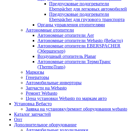
Предпусковые подогреватели
Eberspächer для легковых автомобилей
Предпусковые подогреватели
Eberspächer для грузового транспорта
Органы управления отопителями
Автономные отопители
Автономные отопители Аer
Автономные отопители Webasto (Вебасто)
Автономные отопители EBERSPACHER
(Эбершпехер)
Воздушный отопитель Planar
Автономные отопители ТермоТранс
(ThermoTrans)
Маркизы
Генераторы
Автомобильные инверторы
Запчасти на Webasto
Ремонт Webasto
Цена установки Webasto по маркам авто
Установка Вебасто
Заявка на установку/ремонт оборудования webasto
Каталог запчастей
Опт
Дополнительное оборудование
Автомобильные холодильники