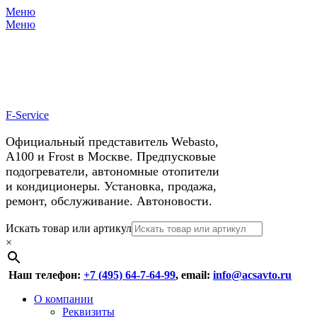
Меню
X
У нас космические скидки на
Меню
автокондиционеры!
F-Service
Официальный представитель Webasto,
А100 и Frost в Москве. Предпусковые
подогреватели, автономные отопители
и кондиционеры. Установка, продажа,
ремонт, обслуживание. Автоновости.
Header
Перейти
Искать товар или артикул
к
×
Right
содержимому
Menu
Наш телефон:
+7 (495) 64-7-64-99
, email:
info@acsavto.ru
Основное
Перейти
О компании
к
Реквизиты