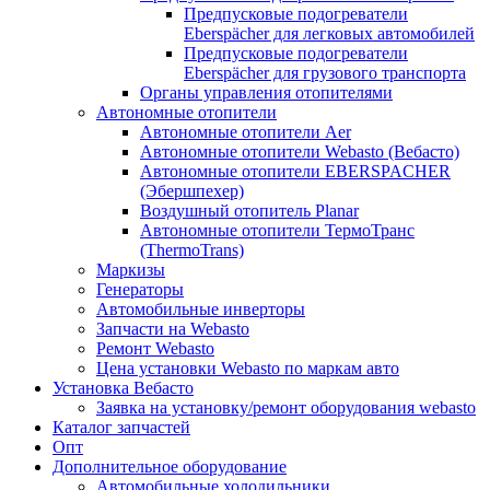
Предпусковые подогреватели
Eberspächer для легковых автомобилей
Предпусковые подогреватели
Eberspächer для грузового транспорта
Органы управления отопителями
Автономные отопители
Автономные отопители Аer
Автономные отопители Webasto (Вебасто)
Автономные отопители EBERSPACHER
(Эбершпехер)
Воздушный отопитель Planar
Автономные отопители ТермоТранс
(ThermoTrans)
Маркизы
Генераторы
Автомобильные инверторы
Запчасти на Webasto
Ремонт Webasto
Цена установки Webasto по маркам авто
Установка Вебасто
Заявка на установку/ремонт оборудования webasto
Каталог запчастей
Опт
Дополнительное оборудование
Автомобильные холодильники