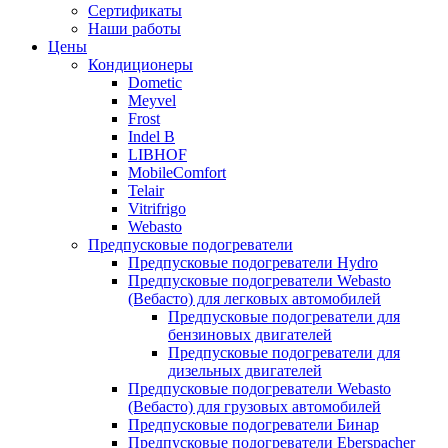
меню
содержимому
Сертификаты
Наши работы
Цены
Кондиционеры
Dometic
Meyvel
Frost
Indel B
LIBHOF
MobileComfort
Telair
Vitrifrigo
Webasto
Предпусковые подогреватели
Предпусковые подогреватели Hydro
Предпусковые подогреватели Webasto
(Вебасто) для легковых автомобилей
Предпусковые подогреватели для
бензиновых двигателей
Предпусковые подогреватели для
дизельных двигателей
Предпусковые подогреватели Webasto
(Вебасто) для грузовых автомобилей
Предпусковые подогреватели Бинар
Предпусковые подогреватели Eberspacher