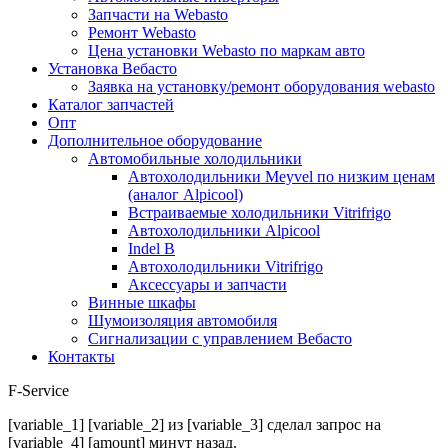
Запчасти на Webasto
Ремонт Webasto
Цена установки Webasto по маркам авто
Установка Вебасто
Заявка на установку/ремонт оборудования webasto
Каталог запчастей
Опт
Дополнительное оборудование
Автомобильные холодильники
Автохолодильники Meyvel по низким ценам
(аналог Alpicool)
Встраиваемые холодильники Vitrifrigo
Автохолодильники Alpicool
Indel B
Автохолодильники Vitrifrigo
Аксессуары и запчасти
Винные шкафы
Шумоизоляция автомобиля
Сигнализации с управлением Вебасто
Контакты
F-Service
[variable_1] [variable_2] из [variable_3] сделал запрос на
[variable_4] [amount] минут назад.