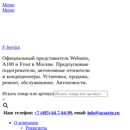
Меню
X
У нас космические скидки на
Меню
автокондиционеры!
F-Service
Официальный представитель Webasto,
А100 и Frost в Москве. Предпусковые
подогреватели, автономные отопители
и кондиционеры. Установка, продажа,
ремонт, обслуживание. Автоновости.
Header
Перейти
Искать товар или артикул
к
×
Right
содержимому
Menu
Наш телефон:
+7 (495) 64-7-64-99
, email:
info@acsavto.ru
Основное
Перейти
О компании
к
Реквизиты