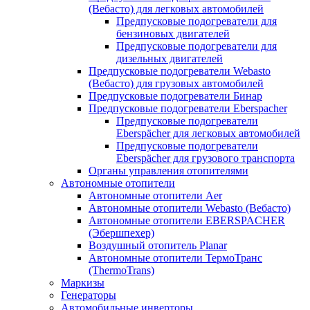
(Вебасто) для легковых автомобилей
Предпусковые подогреватели для
бензиновых двигателей
Предпусковые подогреватели для
дизельных двигателей
Предпусковые подогреватели Webasto
(Вебасто) для грузовых автомобилей
Предпусковые подогреватели Бинар
Предпусковые подогреватели Eberspacher
Предпусковые подогреватели
Eberspächer для легковых автомобилей
Предпусковые подогреватели
Eberspächer для грузового транспорта
Органы управления отопителями
Автономные отопители
Автономные отопители Аer
Автономные отопители Webasto (Вебасто)
Автономные отопители EBERSPACHER
(Эбершпехер)
Воздушный отопитель Planar
Автономные отопители ТермоТранс
(ThermoTrans)
Маркизы
Генераторы
Автомобильные инверторы