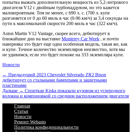
попытка выжать дополнительную мощность из 5,2-литрового
двигателя V12 с двойным турбонаддувом, но это кажется
маловероятным. Тем не менее, с 690 л. с. (700 л. купе
разгоняется от 0 до 60 миль в час (0-96 км/ч) за 3,4 секунды на
пути к максимальной скорости 200 миль в час (322 км/ч).
Aston Martin V12 Vantage, скорее всего, дебютирует в
ближайшие дни на выставке
Monterey Car Week
, и почти
наверняка это будет еще одна особенная модель, такая же, как
и купе. Точное количество экземпляров неизвестно, хотя мы
не удивимся, если это будет похоже на 333 экземпляра купе.
Категории
Новости
Навигация
Предыдущий
← Предыдущий
2023 Chevrolet Silverado ZR2 Bison
дебютирует со стальными бамперами и защитными
по
пластинами
записям
Дальше:
Дальше →
Спорткар Kiska показали кузовом из углеродного
волокна и компоновкой со средним расположением двигателя
Footer
Перейти
Главная
к
Статьи
Menu
содержимому
Новости
Ремонт Webasto
Политика конфиденциальности