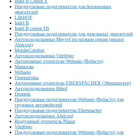
Indel B Серия X
Предпусковые подогреватели для бензиновых
двигателей
LIBHOF
Indel B
Indel B серия TB
Предпусковые подогреватели для дизельных двигателей
Автохолодильники Meyvel по низким ценам (аналог
Alpicool)
MobileComfort
Автохолодильники Vitrifrigo
Автономные отопители Webasto (Вебасто)
Маркизы
Webasto
Генераторы
Автономные отопители EBERSPACHER (Эбершпехер)
Автохолодильники libhof
Dometic
Предпусковые подогреватели Webasto (Вебасто) для
грузовых автомобилей
Предпусковые подогреватели Eberspacher
Автохолодильники Alpicool
Воздушный отопитель Planar
Vitrifrigo
Предпусковые подогреватели Webasto (Вебасто) для