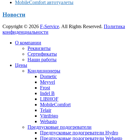
MobileComfort автотуалеты
Новости
Copyright © 2026
F-Service
. All Rights Reserved.
Политика
конфиденциальности
Прокрутка
О компании
вверх
Реквизиты
Сертификаты
Наши работы
Цены
Кондиционеры
Dometic
Meyvel
Frost
Indel B
LIBHOF
MobileComfort
Telair
Vitrifrigo
Webasto
Предпусковые подогреватели
Предпусковые подогреватели Hydro
Предпусковые подогреватели Webasto