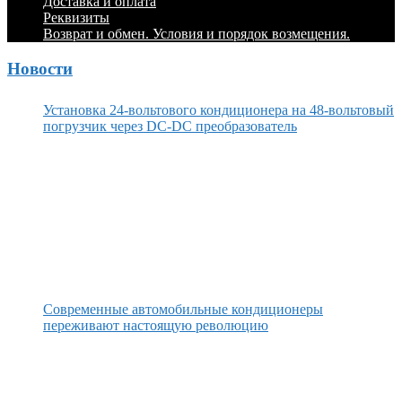
Доставка и оплата
Реквизиты
Возврат и обмен. Условия и порядок возмещения.
Новости
Установка 24-вольтового кондиционера на 48-вольтовый
погрузчик через DC-DC преобразователь
Современные автомобильные кондиционеры
переживают настоящую революцию