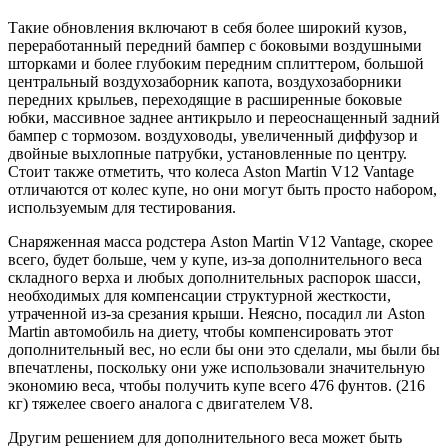
Такие обновления включают в себя более широкий кузов,
переработанный передний бампер с боковыми воздушными
шторками и более глубоким передним сплиттером, большой
центральный воздухозаборник капота, воздухозаборники
передних крыльев, переходящие в расширенные боковые
юбки, массивное заднее антикрыло и переоснащенный задний
бампер с тормозом. воздуховоды, увеличенный диффузор и
двойные выхлопные патрубки, установленные по центру.
Стоит также отметить, что колеса Aston Martin V12 Vantage
отличаются от колес купе, но они могут быть просто набором,
используемым для тестирования.
Снаряженная масса родстера Aston Martin V12 Vantage, скорее
всего, будет больше, чем у купе, из-за дополнительного веса
складного верха и любых дополнительных распорок шасси,
необходимых для компенсации структурной жесткости,
утраченной из-за срезания крыши. Неясно, посадил ли Aston
Martin автомобиль на диету, чтобы компенсировать этот
дополнительный вес, но если бы они это сделали, мы были бы
впечатлены, поскольку они уже использовали значительную
экономию веса, чтобы получить купе всего 476 фунтов. (216
кг) тяжелее своего аналога с двигателем V8.
Другим решением для дополнительного веса может быть