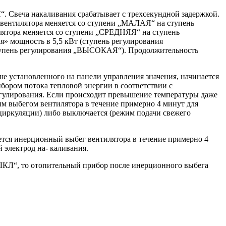
. Свеча накаливания срабатывает с трехсекундной задержкой.
я вентилятора меняется со ступени „МАЛАЯ“ на ступень
илятора меняется со ступени „СРЕДНЯЯ“ на ступень
» мощность в 5,5 кВт (ступень регулирования
тупень регулирования „ВЫСОКАЯ“). Продолжительность
ше установленного на панели управления значения, начинается
бором потока тепловой энергии в соответствии с
егулирования. Если происходит превышение температуры даже
м выбегом вентилятора в течение примерно 4 минут для
циркуляции) либо выключается (режим подачи свежего
ется инерционный выбег вентилятора в течение примерно 4
 электрод на- каливания.
ВЫКЛ“, то отопительный прибор после инерционного выбега