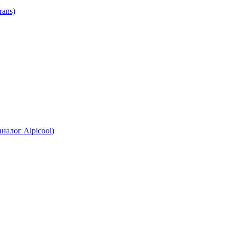
ans)
налог Alpicool)