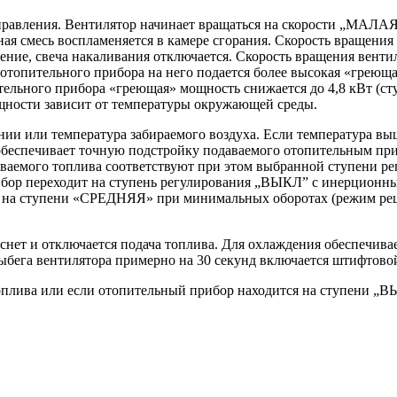
правления. Вентилятор начинает вращаться на скорости „МАЛАЯ“
ная смесь воспламеняется в камере сгорания. Скорость вращени
рение, свеча накаливания отключается. Скорость вращения вент
опительного прибора на него подается более высокая «греющая
льного прибора «греющая» мощность снижается до 4,8 кВт (с
ности зависит от температуры окружающей среды.
нии или температура забираемого воздуха. Если температура вы
обеспечивает точную подстройку подаваемого отопительным при
аваемого топлива соответствуют при этом выбранной ступени р
ибор переходит на ступень регулирования „ВЫКЛ” с инерционны
ка на ступени «СРЕДНЯЯ» при минимальных оборотах (режим ре
нет и отключается подача топлива. Для охлаждения обеспечива
ыбега вентилятора примерно на 30 секунд включается штифтовой
топлива или если отопительный прибор находится на ступени „