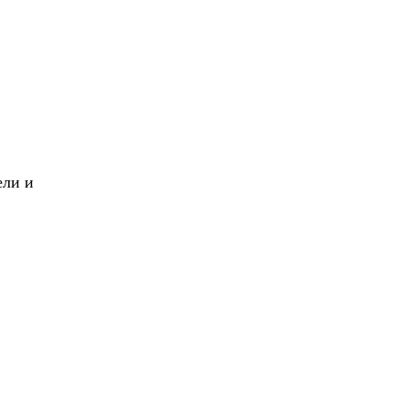
X
Вперед!
ели и