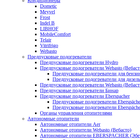
Кондиционеры
Dometic
Meyvel
Frost
Indel B
LIBHOF
MobileComfort
Telair
Vitrifrigo
Webasto
Предпусковые подогреватели
Предпусковые подогреватели Hydro
Предпусковые подогреватели Webasto (Вебаст
Предпусковые подогреватели для бензи
Предпусковые подогреватели для дизел
Предпусковые подогреватели Webasto (Вебаст
Предпусковые подогреватели Бинар
Предпусковые подогреватели Eberspacher
Предпусковые подогреватели Eberspäche
Предпусковые подогреватели Eberspäche
Органы управления отопителями
Автономные отопители
Автономные отопители Аer
Автономные отопители Webasto (Вебасто)
Автономные отопители EBERSPACHER (Эбе