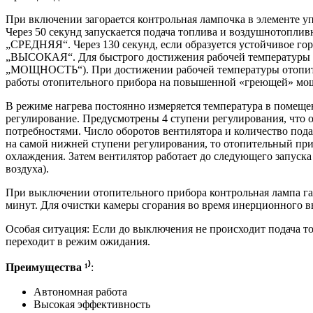
При включении загорается контрольная лампочка в элементе у
Через 50 секунд запускается подача топлива и воздушнотоплив
„СРЕДНЯЯ“. Через 130 секунд, если образуется устойчивое го
„ВЫСОКАЯ“. Для быстрого достижения рабочей температуры от
„МОЩНОСТЬ“). При достижении рабочей температуры отопите
работы отопительного прибора на повышенной «греющей» мощ
В режиме нагрева постоянно измеряется температура в помеще
регулирование. Предусмотрены 4 ступени регулирования, что 
потребностями. Число оборотов вентилятора и количество под
на самой нижней ступени регулирования, то отопительный пр
охлаждения. Затем вентилятор работает до следующего запус
воздуха).
При выключении отопительного прибора контрольная лампа гас
минут. Для очистки камеры сгорания во время инерционного в
Особая ситуация: Если до выключения не происходит подача 
переходит в режим ожидания.
Преимущества ¹⁾
:
Автономная работа
Высокая эффективность