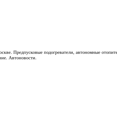
ические скидки на автокондиционеры!
оскве. Предпусковые подогреватели, автономные отопит
ние. Автоновости.