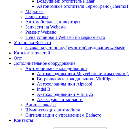
Воздушный отопитель Planar
Автономные отопители ТермоТранс (ThermoTr
Маркизы
Генераторы
Автомобильные инверторы
Запчасти на Webasto
Ремонт Webasto
Цена установки Webasto по маркам авто
Установка Вебасто
Заявка на установку/ремонт оборудования webasto
Каталог запчастей
Опт
Дополнительное оборудование
Автомобильные холодильники
Автохолодильники Meyvel по низким ценам (а
Встраиваемые холодильники Vitrifrigo
Автохолодильники Alpicool
Indel B
Автохолодильники Vitrifrigo
Аксессуары и запчасти
Винные шкафы
Шумоизоляция автомобиля
Сигнализации с управлением Вебасто
Контакты