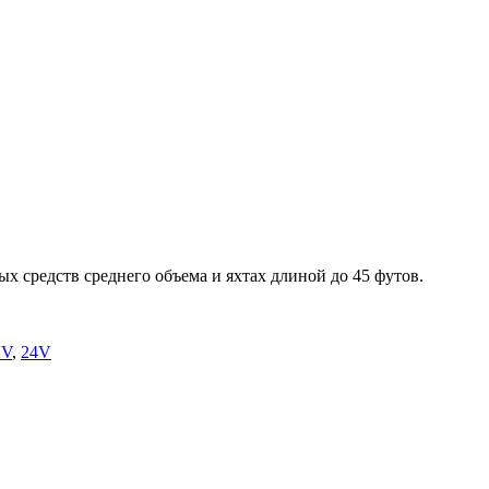
х средств среднего объема и яхтах длиной до 45 футов.
2V
,
24V