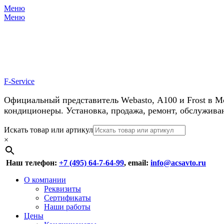
Меню
Меню
У нас косм
F-Service
Официальный представитель Webasto, А100 и Frost в М
кондиционеры. Установка, продажа, ремонт, обслужива
Header
Перейти
Искать товар или артикул
к
×
Right
содержимому
Menu
Наш телефон:
+7 (495) 64-7-64-99
, email:
info@acsavto.ru
Основное
Перейти
О компании
к
Реквизиты
меню
содержимому
Сертификаты
Наши работы
Цены