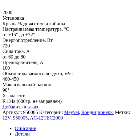
2000
Установка
Крыша/Задняя стенка кабины
Настраиваемая температура, °C
от +15° до +32°
Энергопотребление, Вт
720
Сила тока, А
от 60 до 80
Предохранитель, А
100
Объём подаваемого воздуха, м³/ч
400-450
Максимальный наклон
90°
Хладагент
R134a (600гр. не заправлен)
Добавить в заказ
Артикул:
950005
Категории:
Meyvel
,
Кондиционеры
Метки:
12V
,
950005
,
AC-12TEC2000
Описание
Детали