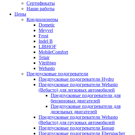
меню
содержимому
Сертификаты
Наши работы
Цены
Кондиционеры
Dometic
Meyvel
Frost
Indel B
LIBHOF
MobileComfort
Telair
Vitrifrigo
Webasto
Предпусковые подогреватели
Предпусковые подогреватели Hydro
Предпусковые подогреватели Webasto
(Вебасто) для легковых автомобилей
Предпусковые подогреватели для
бензиновых двигателей
Предпусковые подогреватели для
дизельных двигателей
Предпусковые подогреватели Webasto
(Вебасто) для грузовых автомобилей
Предпусковые подогреватели Бинар
Предпусковые подогреватели Eberspacher