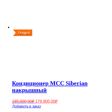
Скидка!
Кондиционер MCC Siberian
накрышный
Первоначальная
Текущая
185.000,00
₽
179.900,00
₽
цена
цена:
Добавить в заказ
составляла
179.900,00₽.