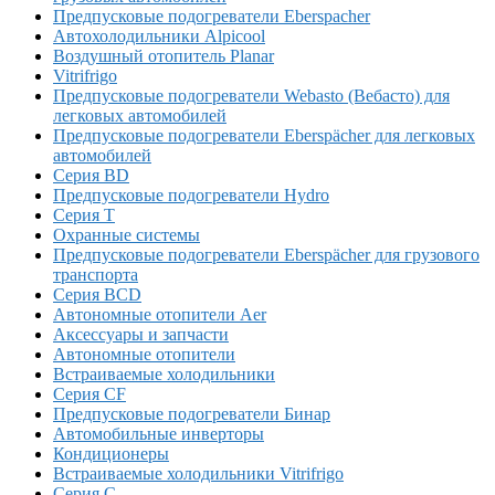
Предпусковые подогреватели Eberspacher
Автохолодильники Alpicool
Воздушный отопитель Planar
Vitrifrigo
Предпусковые подогреватели Webasto (Вебасто) для
легковых автомобилей
Предпусковые подогреватели Eberspächer для легковых
автомобилей
Серия BD
Предпусковые подогреватели Hydro
Серия T
Охранные системы
Предпусковые подогреватели Eberspächer для грузового
транспорта
Серия BCD
Автономные отопители Аer
Аксессуары и запчасти
Автономные отопители
Встраиваемые холодильники
Серия CF
Предпусковые подогреватели Бинар
Автомобильные инверторы
Кондиционеры
Встраиваемые холодильники Vitrifrigo
Серия C