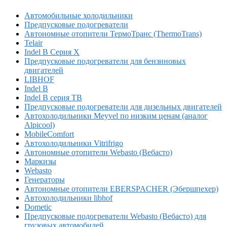
Автомобильные холодильники
Предпусковые подогреватели
Автономные отопители ТермоТранс (ThermoTrans)
Telair
Indel B Серия X
Предпусковые подогреватели для бензиновых
двигателей
LIBHOF
Indel B
Indel B серия TB
Предпусковые подогреватели для дизельных двигателей
Автохолодильники Meyvel по низким ценам (аналог
Alpicool)
MobileComfort
Автохолодильники Vitrifrigo
Автономные отопители Webasto (Вебасто)
Маркизы
Webasto
Генераторы
Автономные отопители EBERSPACHER (Эбершпехер)
Автохолодильники libhof
Dometic
Предпусковые подогреватели Webasto (Вебасто) для
грузовых автомобилей