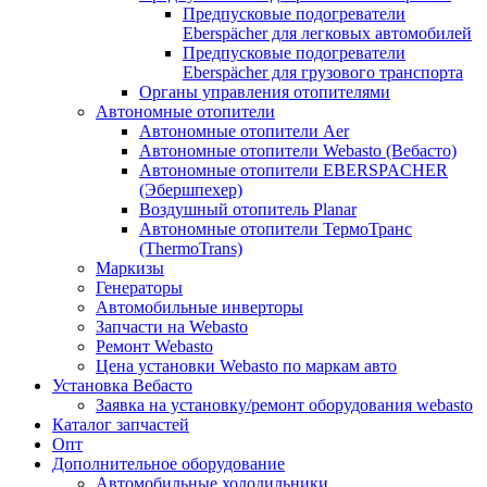
Предпусковые подогреватели
Eberspächer для легковых автомобилей
Предпусковые подогреватели
Eberspächer для грузового транспорта
Органы управления отопителями
Автономные отопители
Автономные отопители Аer
Автономные отопители Webasto (Вебасто)
Автономные отопители EBERSPACHER
(Эбершпехер)
Воздушный отопитель Planar
Автономные отопители ТермоТранс
(ThermoTrans)
Маркизы
Генераторы
Автомобильные инверторы
Запчасти на Webasto
Ремонт Webasto
Цена установки Webasto по маркам авто
Установка Вебасто
Заявка на установку/ремонт оборудования webasto
Каталог запчастей
Опт
Дополнительное оборудование
Автомобильные холодильники