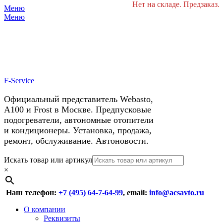
Нет на складе. Предзаказ.
Меню
X
У нас космические скидки на
Меню
автокондиционеры!
F-Service
Официальный представитель Webasto,
А100 и Frost в Москве. Предпусковые
подогреватели, автономные отопители
и кондиционеры. Установка, продажа,
ремонт, обслуживание. Автоновости.
Header
Перейти
Искать товар или артикул
к
×
Right
содержимому
Menu
Наш телефон:
+7 (495) 64-7-64-99
, email:
info@acsavto.ru
Основное
Перейти
О компании
к
Реквизиты