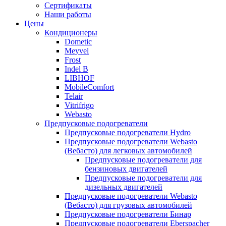
меню
содержимому
Сертификаты
Наши работы
Цены
Кондиционеры
Dometic
Meyvel
Frost
Indel B
LIBHOF
MobileComfort
Telair
Vitrifrigo
Webasto
Предпусковые подогреватели
Предпусковые подогреватели Hydro
Предпусковые подогреватели Webasto
(Вебасто) для легковых автомобилей
Предпусковые подогреватели для
бензиновых двигателей
Предпусковые подогреватели для
дизельных двигателей
Предпусковые подогреватели Webasto
(Вебасто) для грузовых автомобилей
Предпусковые подогреватели Бинар
Предпусковые подогреватели Eberspacher