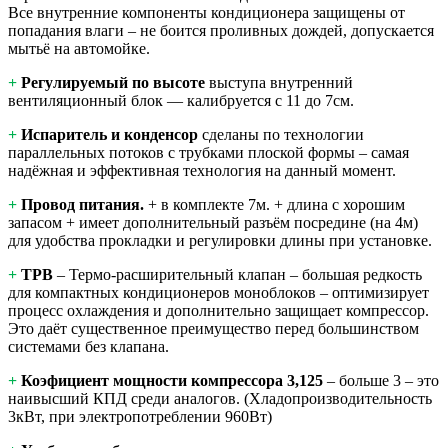
Все внутренние компоненты кондиционера защищены от
попадания влаги – не боится проливных дождей, допускается
мытьё на автомойке.
+
Регулируемый по высоте
выступа внутренний
вентиляционный блок — калибруется с 11 до 7см.
+
Испаритель и конденсор
сделаны по технологии
параллельных потоков с трубками плоской формы – самая
надёжная и эффективная технология на данный момент.
+
Провод питания.
+ в комплекте 7м. + длина с хорошим
запасом + имеет дополнительный разъём посредине (на 4м)
для удобства прокладки и регулировки длины при установке.
+
ТРВ
– Термо-расширительный клапан – большая редкость
для компактных кондиционеров моноблоков – оптимизирует
процесс охлаждения и дополнительно защищает компрессор.
Это даёт существенное преимущество перед большинством
системами без клапана.
+
Коэфициент мощности компрессора 3,125
– больше 3 – это
наивысший КПД среди аналогов. (Хладопроизводительность
3кВт, при электропотреблении 960Вт)