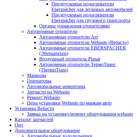
Предпусковые подогреватели
Eberspächer для легковых автомобилей
Предпусковые подогреватели
Eberspächer для грузового транспорта
Органы управления отопителями
Автономные отопители
Автономные отопители Аer
Автономные отопители Webasto (Вебасто)
Автономные отопители EBERSPACHER
(Эбершпехер)
Воздушный отопитель Planar
Автономные отопители ТермоТранс
(ThermoTrans)
Маркизы
Генераторы
Автомобильные инверторы
Запчасти на Webasto
Ремонт Webasto
Цена установки Webasto по маркам авто
Установка Вебасто
Заявка на установку/ремонт оборудования webasto
Каталог запчастей
Опт
Дополнительное оборудование
Автомобильные холодильники