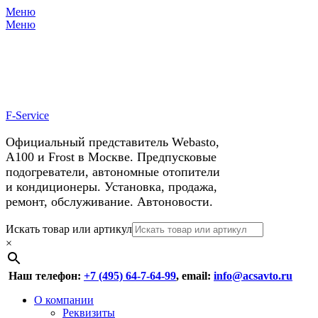
Меню
X
У нас космические скидки на
Меню
автокондиционеры!
F-Service
Официальный представитель Webasto,
А100 и Frost в Москве. Предпусковые
подогреватели, автономные отопители
и кондиционеры. Установка, продажа,
ремонт, обслуживание. Автоновости.
Header
Перейти
Искать товар или артикул
к
×
Right
содержимому
Menu
Наш телефон:
+7 (495) 64-7-64-99
, email:
info@acsavto.ru
Основное
Перейти
О компании
к
Реквизиты