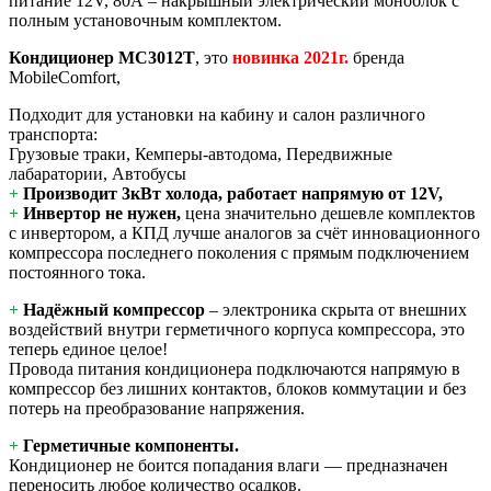
питание 12V, 80А – накрышный электрический моноблок с
полным установочным комплектом.
Кондиционер MC3012T
, это
новинка 2021г.
бренда
MobileComfort,
Подходит для установки на кабину и салон различного
транспорта:
Грузовые траки, Кемперы-автодома, Передвижные
лабаратории, Автобусы
+
Производит
3
кВт холода, работает напрямую от
12V,
+
Инвертор не нужен,
цена значительно дешевле комплектов
с инвертором, а КПД лучше аналогов за счёт инновационного
компрессора последнего поколения с прямым подключением
постоянного тока.
+
Надёжный компрессор
– электроника скрыта от внешних
воздействий внутри герметичного корпуса компрессора, это
теперь единое целое!
Провода питания кондиционера подключаются напрямую в
компрессор без лишних контактов, блоков коммутации и без
потерь на преобразование напряжения.
+
Герметичные компоненты.
Кондиционер не боится попадания влаги — предназначен
переносить любое количество осадков.