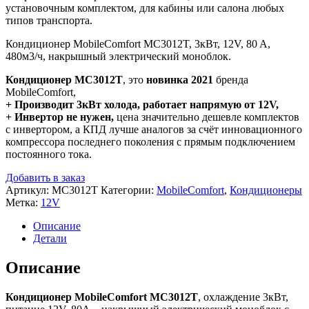
установочным комплектом, для кабины или салона любых
типов транспорта.
Кондиционер MobileComfort MC3012T, 3кВт, 12V, 80 A,
480м3/ч, накрышный электрический моноблок.
Кондиционер MC3012T
, это
новинка 2021
бренда
MobileComfort,
+ Производит
3
кВт холода, работает напрямую от
12V,
+ Инвертор не нужен,
цена значительно дешевле комплектов
с инвертором, а КПД лучше аналогов за счёт инновационного
компрессора последнего поколения с прямым подключением
постоянного тока.
Добавить в заказ
Артикул:
MC3012T
Категории:
MobileComfort
,
Кондиционеры
Метка:
12V
Описание
Детали
Описание
Кондиционер MobileComfort MC3012T
, охлаждение 3кВт,