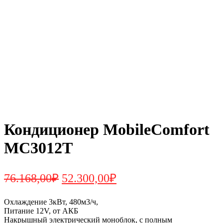
Кондиционер MobileComfort
MC3012T
Первоначальная
Текущая
76.168,00
₽
52.300,00
₽
цена
цена:
составляла
Охлаждение 3кВт, 480м3/ч,
52.300,00₽.
Питание 12V, от АКБ
76.168,00₽.
Накрышный электрический моноблок, с полным