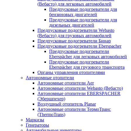
(Вебасто) для легковых автомобилей
Предпусковые подогреватели для
бензиновых двигателей
Предпусковые подогреватели для
дизельных двигателей
Предпусковые подогреватели Webasto
(Вебасто) для грузовых автомобилей
Предпусковые подогреватели Бинар
Предпусковые подогреватели Eberspacher
Предпусковые подогреватели
Eberspächer для легковых автомобилей
Предпусковые подогреватели
Eberspächer для грузового транспорта
Органы управления отопителями
Автономные отопители
Автономные отопители Аer
Автономные отопители Webasto (Вебасто)
Автономные отопители EBERSPACHER
(Эбершпехер)
Воздушный отопитель Planar
Автономные отопители ТермоТранс
(ThermoTrans)
Маркизы
Генераторы
Автомобильные инверторы