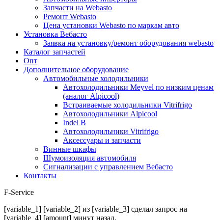
Запчасти на Webasto
Ремонт Webasto
Цена установки Webasto по маркам авто
Установка Вебасто
Заявка на установку/ремонт оборудования webasto
Каталог запчастей
Опт
Дополнительное оборудование
Автомобильные холодильники
Автохолодильники Meyvel по низким ценам
(аналог Alpicool)
Встраиваемые холодильники Vitrifrigo
Автохолодильники Alpicool
Indel B
Автохолодильники Vitrifrigo
Аксессуары и запчасти
Винные шкафы
Шумоизоляция автомобиля
Сигнализации с управлением Вебасто
Контакты
F-Service
[variable_1] [variable_2] из [variable_3] сделал запрос на
[variable_4] [amount] минут назад.