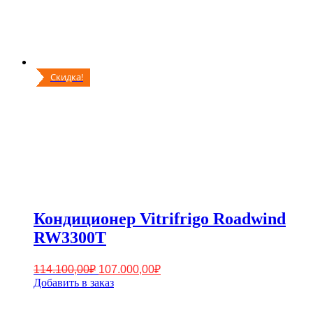
Скидка!
Кондиционер Vitrifrigo Roadwind
RW3300T
Первоначальная
Текущая
114.100,00
₽
107.000,00
₽
цена
цена:
Добавить в заказ
составляла
107.000,00₽.
114.100,00₽.