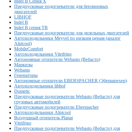
Indel B Серия X
Предпусковые подогреватели для бензиновых
двигателей
LIBHOF
Indel B
Indel B серия TB
Предпусковые подогреватели для дизельных двигателей
Автохолодильники Meyvel по низким ценам (аналог
Alpicool)
MobileComfort
Автохолодильники Vitrifrigo
Автономные отопители Webasto (Вебасто)
Маркизы
Webasto
Генераторы
Автономные отопители EBERSPACHER (Эбершпехер)
Автохолодильники libhof
Dometic
Предпусковые подогреватели Webasto (Вебасто) для
грузовых автомобилей
Предпусковые подогреватели Eberspacher
Автохолодильники Alpicool
Воздушный отопитель Planar
Vitrifrigo
Предпусковые подогреватели Webasto (Вебасто) для