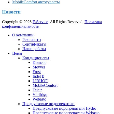
MobileComfort автотуалеты
Новости
Copyright © 2026
F-Service
. All Rights Reserved.
Политика
конфиденциальности
Прокрутка
О компании
вверх
Реквизиты
Сертификаты
Наши работы
Цены
Кондиционеры
Dometic
Meyvel
Frost
Indel B
LIBHOF
MobileComfort
Telair
Vitrifrigo
Webasto
Предпусковые подогреватели
Предпусковые подогреватели Hydro
Предпусковые подогреватели Webasto