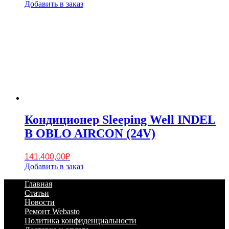
цена
цена:
Добавить в заказ
составляла
263.300,00₽.
287.725,00₽.
Кондиционер Sleeping Well INDEL
B OBLO AIRCON (24V)
141.400,00
₽
Добавить в заказ
Footer
Перейти
Главная
к
Статьи
Menu
содержимому
Новости
Ремонт Webasto
Политика конфиденциальности