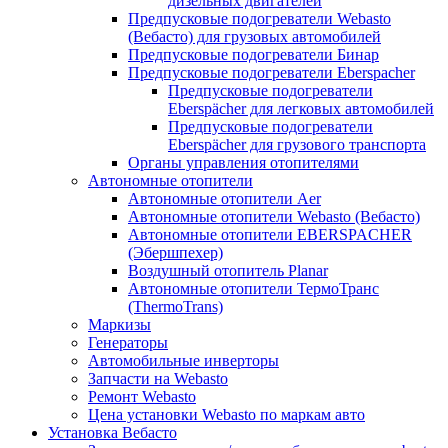
дизельных двигателей
Предпусковые подогреватели Webasto
(Вебасто) для грузовых автомобилей
Предпусковые подогреватели Бинар
Предпусковые подогреватели Eberspacher
Предпусковые подогреватели
Eberspächer для легковых автомобилей
Предпусковые подогреватели
Eberspächer для грузового транспорта
Органы управления отопителями
Автономные отопители
Автономные отопители Аer
Автономные отопители Webasto (Вебасто)
Автономные отопители EBERSPACHER
(Эбершпехер)
Воздушный отопитель Planar
Автономные отопители ТермоТранс
(ThermoTrans)
Маркизы
Генераторы
Автомобильные инверторы
Запчасти на Webasto
Ремонт Webasto
Цена установки Webasto по маркам авто
Установка Вебасто