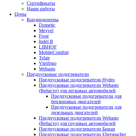
меню
содержимому
Сертификаты
Наши работы
Цены
Кондиционеры
Dometic
Meyvel
Frost
Indel B
LIBHOF
MobileComfort
Telair
Vitrifrigo
Webasto
Предпусковые подогреватели
Предпусковые подогреватели Hydro
Предпусковые подогреватели Webasto
(Вебасто) для легковых автомобилей
Предпусковые подогреватели для
бензиновых двигателей
Предпусковые подогреватели для
дизельных двигателей
Предпусковые подогреватели Webasto
(Вебасто) для грузовых автомобилей
Предпусковые подогреватели Бинар
Предпусковые подогреватели Eberspacher