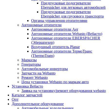
Предпусковые подогреватели
Eberspächer для легковых автомобилей
Предпусковые подогреватели
Eberspächer для грузового транспорта
Органы управления отопителями
Автономные отопители
Автономные отопители Аer
Автономные отопители Webasto (Вебасто)
Автономные отопители EBERSPACHER
(Эбершпехер)
Воздушный отопитель Planar
Автономные отопители ТермоТранс
(ThermoTrans)
Маркизы
Генераторы
Автомобильные инверторы
Запчасти на Webasto
Ремонт Webasto
Цена установки Webasto по маркам авто
Установка Вебасто
Заявка на установку/ремонт оборудования webasto
Каталог запчастей
Опт
Дополнительное оборудование
Автомобильные холодильники