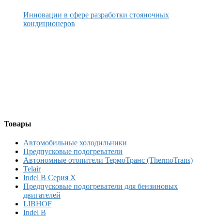
Инновации в сфере разработки стояночных
кондиционеров
Товары
Автомобильные холодильники
Предпусковые подогреватели
Автономные отопители ТермоТранс (ThermoTrans)
Telair
Indel B Серия X
Предпусковые подогреватели для бензиновых
двигателей
LIBHOF
Indel B