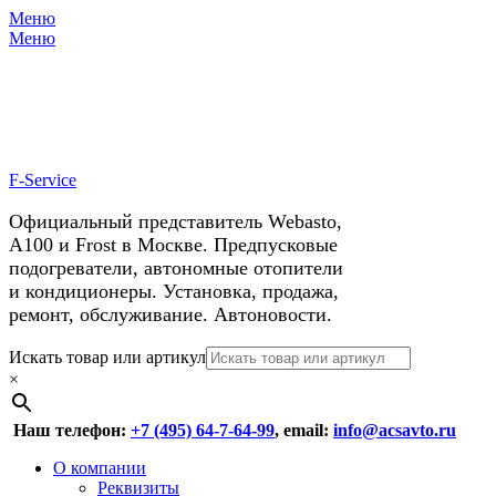
Меню
X
У нас космические скидки на
Меню
автокондиционеры!
F-Service
Официальный представитель Webasto,
А100 и Frost в Москве. Предпусковые
подогреватели, автономные отопители
и кондиционеры. Установка, продажа,
ремонт, обслуживание. Автоновости.
Header
Перейти
Искать товар или артикул
к
×
Right
содержимому
Menu
Наш телефон:
+7 (495) 64-7-64-99
, email:
info@acsavto.ru
Основное
Перейти
О компании
к
Реквизиты