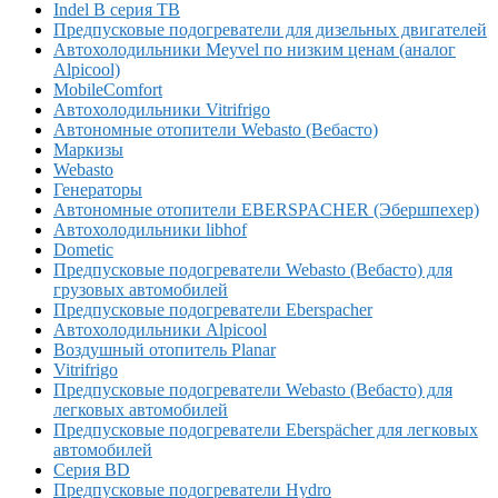
Indel B серия TB
Предпусковые подогреватели для дизельных двигателей
Автохолодильники Meyvel по низким ценам (аналог
Alpicool)
MobileComfort
Автохолодильники Vitrifrigo
Автономные отопители Webasto (Вебасто)
Маркизы
Webasto
Генераторы
Автономные отопители EBERSPACHER (Эбершпехер)
Автохолодильники libhof
Dometic
Предпусковые подогреватели Webasto (Вебасто) для
грузовых автомобилей
Предпусковые подогреватели Eberspacher
Автохолодильники Alpicool
Воздушный отопитель Planar
Vitrifrigo
Предпусковые подогреватели Webasto (Вебасто) для
легковых автомобилей
Предпусковые подогреватели Eberspächer для легковых
автомобилей
Серия BD
Предпусковые подогреватели Hydro