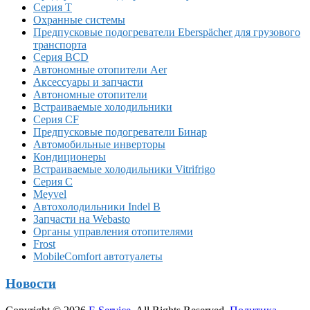
Серия T
Охранные системы
Предпусковые подогреватели Eberspächer для грузового
транспорта
Серия BCD
Автономные отопители Аer
Аксессуары и запчасти
Автономные отопители
Встраиваемые холодильники
Серия CF
Предпусковые подогреватели Бинар
Автомобильные инверторы
Кондиционеры
Встраиваемые холодильники Vitrifrigo
Серия C
Meyvel
Автохолодильники Indel B
Запчасти на Webasto
Органы управления отопителями
Frost
MobileComfort автотуалеты
Новости