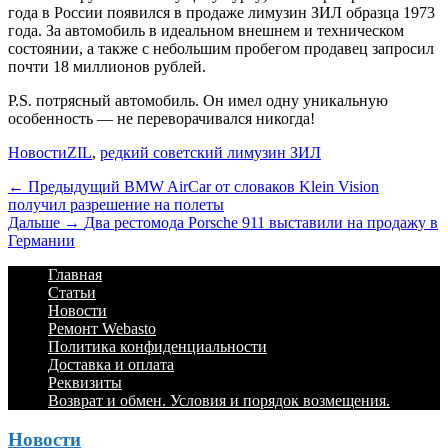
года в России появился в продаже лимузин ЗИЛ образца 1973
года. За автомобиль в идеальном внешнем и техническом
состоянии, а также с небольшим пробегом продавец запросил
почти 18 миллионов рублей.
P.S. потрясный автомобиль. Он имел одну уникальную
особенность — не переворачивался никогда!
Категории
Теги
Новости
ZIL
,
редкий советский лимузин ЗИЛ
Навигация
Предыдущий
← Предыдущий
BMW AirCar от словаков Klein Vision
получил разрешение на полеты
по
Дальше:
Дальше →
Два рестомода Porsche 911 выставили на продажу в
записям
Германии
Footer
Перейти
Главная
к
Статьи
Menu
содержимому
Новости
Ремонт Webasto
Политика конфиденциальности
Доставка и оплата
Реквизиты
Возврат и обмен. Условия и порядок возмещения.
Новости