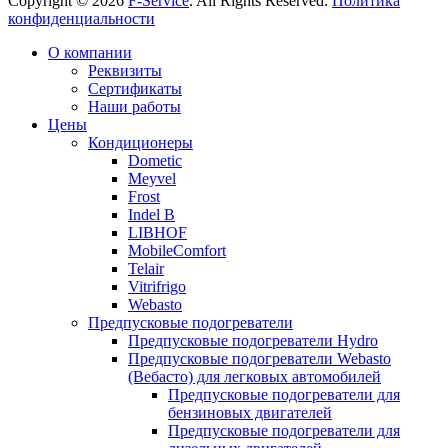
Copyright © 2026
F-Service
. All Rights Reserved.
Политика
конфиденциальности
Прокрутка
О компании
вверх
Реквизиты
Сертификаты
Наши работы
Цены
Кондиционеры
Dometic
Meyvel
Frost
Indel B
LIBHOF
MobileComfort
Telair
Vitrifrigo
Webasto
Предпусковые подогреватели
Предпусковые подогреватели Hydro
Предпусковые подогреватели Webasto
(Вебасто) для легковых автомобилей
Предпусковые подогреватели для
бензиновых двигателей
Предпусковые подогреватели для