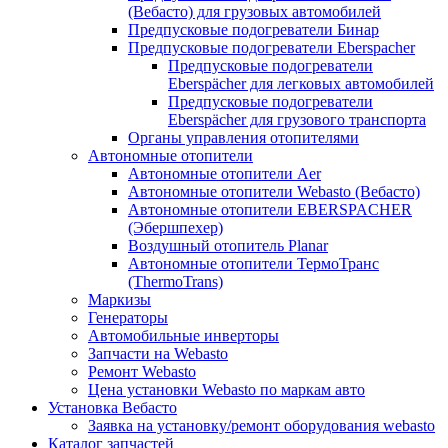
(Вебасто) для грузовых автомобилей
Предпусковые подогреватели Бинар
Предпусковые подогреватели Eberspacher
Предпусковые подогреватели
Eberspächer для легковых автомобилей
Предпусковые подогреватели
Eberspächer для грузового транспорта
Органы управления отопителями
Автономные отопители
Автономные отопители Аer
Автономные отопители Webasto (Вебасто)
Автономные отопители EBERSPACHER
(Эбершпехер)
Воздушный отопитель Planar
Автономные отопители ТермоТранс
(ThermoTrans)
Маркизы
Генераторы
Автомобильные инверторы
Запчасти на Webasto
Ремонт Webasto
Цена установки Webasto по маркам авто
Установка Вебасто
Заявка на установку/ремонт оборудования webasto
Каталог запчастей