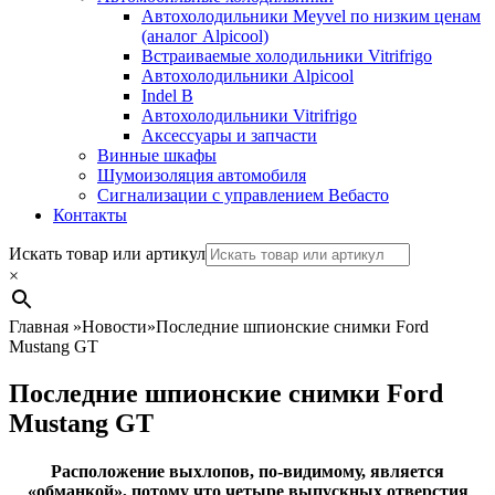
Автохолодильники Meyvel по низким ценам
(аналог Alpicool)
Встраиваемые холодильники Vitrifrigo
Автохолодильники Alpicool
Indel B
Автохолодильники Vitrifrigo
Аксессуары и запчасти
Винные шкафы
Шумоизоляция автомобиля
Сигнализации с управлением Вебасто
Контакты
Search
Искать товар или артикул
×
Главная
»
Новости
»
Последние шпионские снимки Ford
Mustang GT
Последние шпионские снимки Ford
Mustang GT
Расположение выхлопов, по-видимому, является
«обманкой», потому что четыре выпускных отверстия