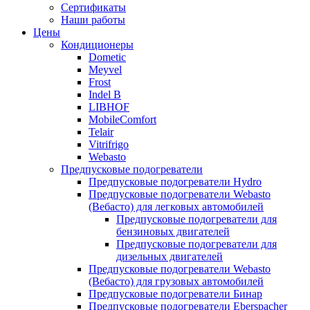
меню
содержимому
Сертификаты
Наши работы
Цены
Кондиционеры
Dometic
Meyvel
Frost
Indel B
LIBHOF
MobileComfort
Telair
Vitrifrigo
Webasto
Предпусковые подогреватели
Предпусковые подогреватели Hydro
Предпусковые подогреватели Webasto
(Вебасто) для легковых автомобилей
Предпусковые подогреватели для
бензиновых двигателей
Предпусковые подогреватели для
дизельных двигателей
Предпусковые подогреватели Webasto
(Вебасто) для грузовых автомобилей
Предпусковые подогреватели Бинар
Предпусковые подогреватели Eberspacher