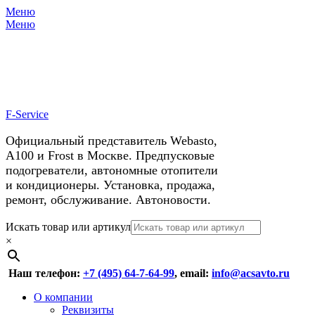
Меню
X
У нас космические скидки на
Меню
автокондиционеры!
F-Service
Официальный представитель Webasto,
А100 и Frost в Москве. Предпусковые
подогреватели, автономные отопители
и кондиционеры. Установка, продажа,
ремонт, обслуживание. Автоновости.
Header
Перейти
Искать товар или артикул
к
×
Right
содержимому
Menu
Наш телефон:
+7 (495) 64-7-64-99
, email:
info@acsavto.ru
Основное
Перейти
О компании
к
Реквизиты