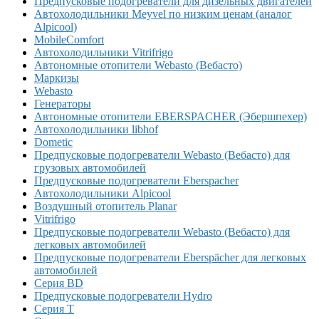
Предпусковые подогреватели для дизельных двигателей
Автохолодильники Meyvel по низким ценам (аналог
Alpicool)
MobileComfort
Автохолодильники Vitrifrigo
Автономные отопители Webasto (Вебасто)
Маркизы
Webasto
Генераторы
Автономные отопители EBERSPACHER (Эбершпехер)
Автохолодильники libhof
Dometic
Предпусковые подогреватели Webasto (Вебасто) для
грузовых автомобилей
Предпусковые подогреватели Eberspacher
Автохолодильники Alpicool
Воздушный отопитель Planar
Vitrifrigo
Предпусковые подогреватели Webasto (Вебасто) для
легковых автомобилей
Предпусковые подогреватели Eberspächer для легковых
автомобилей
Серия BD
Предпусковые подогреватели Hydro
Серия T