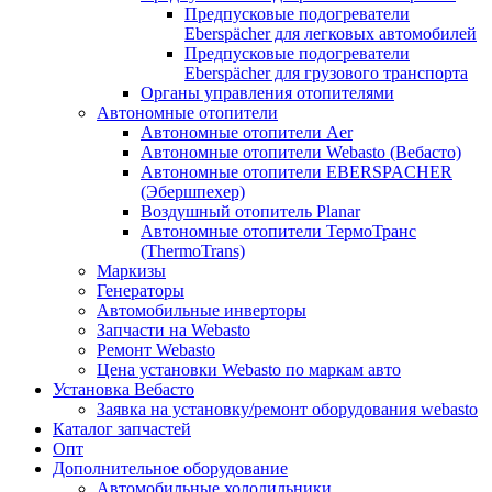
Предпусковые подогреватели
Eberspächer для легковых автомобилей
Предпусковые подогреватели
Eberspächer для грузового транспорта
Органы управления отопителями
Автономные отопители
Автономные отопители Аer
Автономные отопители Webasto (Вебасто)
Автономные отопители EBERSPACHER
(Эбершпехер)
Воздушный отопитель Planar
Автономные отопители ТермоТранс
(ThermoTrans)
Маркизы
Генераторы
Автомобильные инверторы
Запчасти на Webasto
Ремонт Webasto
Цена установки Webasto по маркам авто
Установка Вебасто
Заявка на установку/ремонт оборудования webasto
Каталог запчастей
Опт
Дополнительное оборудование
Автомобильные холодильники