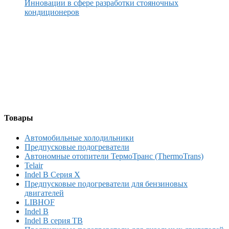
Инновации в сфере разработки стояночных
кондиционеров
Товары
Автомобильные холодильники
Предпусковые подогреватели
Автономные отопители ТермоТранс (ThermoTrans)
Telair
Indel B Серия X
Предпусковые подогреватели для бензиновых
двигателей
LIBHOF
Indel B
Indel B серия TB