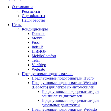
Прокрутка
О компании
вверх
Реквизиты
Сертификаты
Наши работы
Цены
Кондиционеры
Dometic
Meyvel
Frost
Indel B
LIBHOF
MobileComfort
Telair
Vitrifrigo
Webasto
Предпусковые подогреватели
Предпусковые подогреватели Hydro
Предпусковые подогреватели Webasto
(Вебасто) для легковых автомобилей
Предпусковые подогреватели для
бензиновых двигателей
Предпусковые подогреватели для
дизельных двигателей
Предпусковые подогреватели Webasto