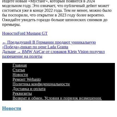
Ищите новый «Мустанг», который появится в 2024
модельном году. Это означает, что публичный дебют может
состояться уже в конце 2022 года. Тем не менее, можно было
бы поспорили, что открытие в 2023 году более вероятно.
Ожидайте увидеть гораздо больше шпионских снимков до
премьеры.
Категории
Теги
Новости
Ford Mustang GT
Навигация
Предыдущий
← Предыдущий
В Германии продают униикальную
«Победа»-пикап по цене Lada Granta
по
Дальше:
Дальше →
BMW AirCar от словаков Klein Vision получил
записям
разрешение на полеты
Footer
Перейти
Главная
к
Статьи
Menu
содержимому
Новости
Ремонт Webasto
Политика конфиденциальности
Доставка и оплата
Реквизиты
Возврат и обмен. Условия и порядок возмещения.
Новости