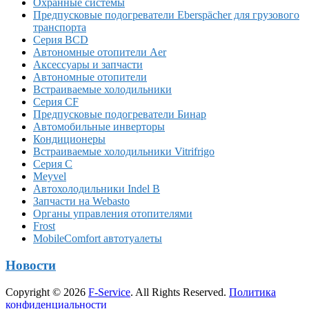
Охранные системы
Предпусковые подогреватели Eberspächer для грузового
транспорта
Серия BCD
Автономные отопители Аer
Аксессуары и запчасти
Автономные отопители
Встраиваемые холодильники
Серия CF
Предпусковые подогреватели Бинар
Автомобильные инверторы
Кондиционеры
Встраиваемые холодильники Vitrifrigo
Серия C
Meyvel
Автохолодильники Indel B
Запчасти на Webasto
Органы управления отопителями
Frost
MobileComfort автотуалеты
Новости
Copyright © 2026
F-Service
. All Rights Reserved.
Политика
конфиденциальности