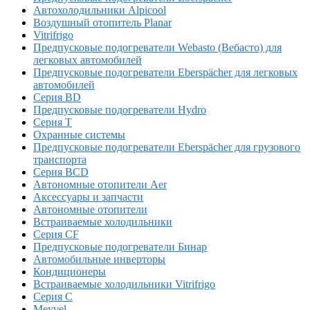
Автохолодильники Alpicool
Воздушный отопитель Planar
Vitrifrigo
Предпусковые подогреватели Webasto (Вебасто) для
легковых автомобилей
Предпусковые подогреватели Eberspächer для легковых
автомобилей
Серия BD
Предпусковые подогреватели Hydro
Серия T
Охранные системы
Предпусковые подогреватели Eberspächer для грузового
транспорта
Серия BCD
Автономные отопители Аer
Аксессуары и запчасти
Автономные отопители
Встраиваемые холодильники
Серия CF
Предпусковые подогреватели Бинар
Автомобильные инверторы
Кондиционеры
Встраиваемые холодильники Vitrifrigo
Серия C
Meyvel