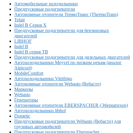
Автомобильные холодильники
Предпусковые подогреватели
Автономные отопители ТермоТранс (ThermoTrans)
Telair
Indel B Серия X
Предпусковые подогреватели для бензиновых
двигателей
LIBHOF
Indel B
Indel B серия TB
Предпусковые подогреватели для дизельных двигателей
Автохолодильники Meyvel по низким ценам (аналог
Alpicool)
MobileComfort
Автохолодильники Vitrifrigo
Автономные отопители Webasto (Вебасто)
Маркизы
Webasto
Генераторы
Автономные отопители EBERSPACHER (Эбершпехер)
Автохолодильники libhof
Dometic
Предпусковые подогреватели Webasto (Вебасто) для
грузовых автомобилей
Предпусковые подогреватели Eberspacher