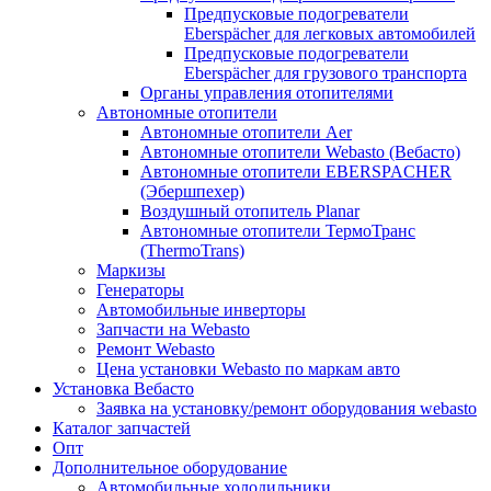
Предпусковые подогреватели
Eberspächer для легковых автомобилей
Предпусковые подогреватели
Eberspächer для грузового транспорта
Органы управления отопителями
Автономные отопители
Автономные отопители Аer
Автономные отопители Webasto (Вебасто)
Автономные отопители EBERSPACHER
(Эбершпехер)
Воздушный отопитель Planar
Автономные отопители ТермоТранс
(ThermoTrans)
Маркизы
Генераторы
Автомобильные инверторы
Запчасти на Webasto
Ремонт Webasto
Цена установки Webasto по маркам авто
Установка Вебасто
Заявка на установку/ремонт оборудования webasto
Каталог запчастей
Опт
Дополнительное оборудование
Автомобильные холодильники