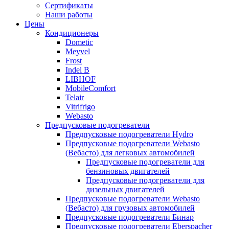
меню
содержимому
Сертификаты
Наши работы
Цены
Кондиционеры
Dometic
Meyvel
Frost
Indel B
LIBHOF
MobileComfort
Telair
Vitrifrigo
Webasto
Предпусковые подогреватели
Предпусковые подогреватели Hydro
Предпусковые подогреватели Webasto
(Вебасто) для легковых автомобилей
Предпусковые подогреватели для
бензиновых двигателей
Предпусковые подогреватели для
дизельных двигателей
Предпусковые подогреватели Webasto
(Вебасто) для грузовых автомобилей
Предпусковые подогреватели Бинар
Предпусковые подогреватели Eberspacher