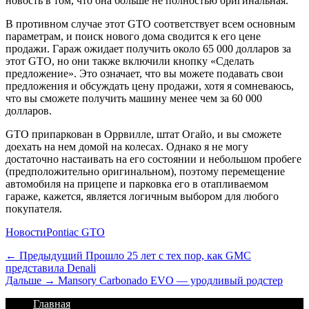
новость в том, что она больше не полностью оригинальная.
В противном случае этот GTO соответствует всем основным
параметрам, и поиск нового дома сводится к его цене
продажи. Гараж ожидает получить около
65 000 долларов
за
этот GTO, но они также включили кнопку «Сделать
предложение». Это означает, что вы можете подавать свои
предложения и обсуждать цену продажи, хотя я сомневаюсь,
что вы сможете получить машину менее чем за 60 000
долларов.
GTO припаркован в Оррвилле, штат Огайо, и вы сможете
доехать на нем домой на колесах. Однако я не могу
достаточно настаивать на его состоянии и небольшом пробеге
(предположительно оригинальном), поэтому перемещение
автомобиля на прицепе и парковка его в отапливаемом
гараже, кажется, является логичным выбором для любого
покупателя.
Категории
Теги
Новости
Pontiac GTO
Навигация
Предыдущий
← Предыдущий
Прошло 25 лет с тех пор, как GMC
представила Denali
по
Дальше:
Дальше →
Mansory Carbonado EVO — уродливый родстер
записям
Footer
Перейти
Главная