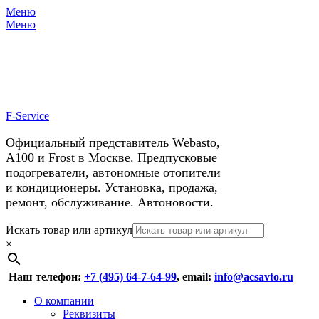
Меню
X
У нас космические скидки на
Меню
автокондиционеры!
F-Service
Официальный представитель Webasto,
А100 и Frost в Москве. Предпусковые
подогреватели, автономные отопители
и кондиционеры. Установка, продажа,
ремонт, обслуживание. Автоновости.
Header
Перейти
Искать товар или артикул
к
×
Right
содержимому
Menu
Наш телефон:
+7 (495) 64-7-64-99
, email:
info@acsavto.ru
Основное
Перейти
О компании
к
Реквизиты