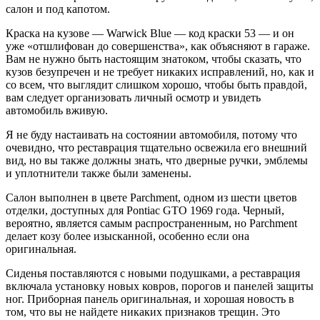
салон и под капотом.
Краска на кузове — Warwick Blue — код краски 53 — и он
уже «отшлифован до совершенства», как объясняют в гараже.
Вам не нужно быть настоящим знатоком, чтобы сказать, что
кузов безупречен и не требует никаких исправлений, но, как и
со всем, что выглядит слишком хорошо, чтобы быть правдой,
вам следует организовать личный осмотр и увидеть
автомобиль вживую.
Я не буду настаивать на состоянии автомобиля, потому что
очевидно, что реставрация тщательно освежила его внешний
вид, но вы также должны знать, что дверные ручки, эмблемы
и уплотнители также были заменены.
Салон выполнен в цвете Parchment, одном из шести цветов
отделки, доступных для Pontiac GTO 1969 года. Черный,
вероятно, является самым распространенным, но Parchment
делает козу более изысканной, особенно если она
оригинальная.
Сиденья поставляются с новыми подушками, а реставрация
включала установку новых ковров, порогов и панелей защиты
ног. Приборная панель оригинальная, и хорошая новость в
том, что вы не найдете никаких признаков трещин. Это