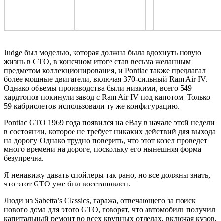
Judge был моделью, которая должна была вдохнуть новую
жизнь в GTO, в конечном итоге став весьма желанным
предметом коллекционирования, и
Pontiac
также предлагал
более мощные двигатели, включая 370-сильный Ram Air IV.
Однако объемы производства были низкими, всего 549
хардтопов покинули завод с Ram Air IV под капотом. Только
59 кабриолетов использовали ту же конфигурацию.
Pontiac
GTO 1969 года
появился на eBay в начале этой недели
в состоянии, которое не требует никаких действий для выхода
на дорогу. Однако трудно поверить, что этот козел проведет
много времени на дороге, поскольку его нынешняя форма
безупречна.
Я ненавижу давать спойлеры так рано, но все должны знать,
что этот GTO уже был восстановлен.
Люди из Sabetta’s Classics, гаража, отвечающего за поиск
нового дома для этого GTO, говорят, что автомобиль получил
капитальный ремонт во всех крупных отделах, включая кузов,