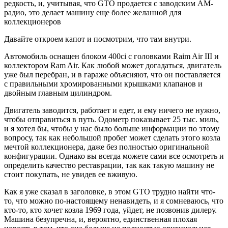
редкость, и, учитывая, что
GTO
продается с заводским AM-
радио, это делает машину еще более желанной для
коллекционеров
Давайте откроем капот и посмотрим, что там внутри.
Автомобиль оснащен блоком 400ci с головками Raim Air III и
коллектором Ram Air. Как любой может догадаться, двигатель
уже был перебран, и в гараже объясняют, что он поставляется
с правильными хромированными крышками клапанов и
двойным главным цилиндром.
Двигатель заводится, работает и едет, и ему ничего не нужно,
чтобы отправиться в путь. Одометр показывает 25 тыс. миль,
и я хотел бы, чтобы у нас было больше информации по этому
вопросу, так как небольшой пробег может сделать этого козла
мечтой коллекционера, даже без полностью оригинальной
конфигурации. Однако вы всегда можете сами все осмотреть и
определить качество реставрации, так как такую ​​машину не
стоит покупать, не увидев ее вживую.
Как я уже сказал в заголовке, в этом GTO трудно найти что-
то, что можно по-настоящему ненавидеть, и я сомневаюсь, что
кто-то, кто хочет козла 1969 года, уйдет, не позвонив дилеру.
Машина безупречна, и, вероятно, единственная плохая