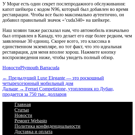
У Mopar есть один секрет послепродажного обслуживания:
капот шейкера с кодом N96, который был добавлен во время
реставрации. Чтобы все было максимально аутентично, он
добавил правильный значок «’cuda340» на шейкере.
Наш хозяин также рассказал нам, что автомобиль изначально
был
отправлен в Канаду
, что делает его еще более редким, чем
заявленные 30 единиц. Скорее всего, это классика в
единственном экземпляре, но тот факт, что это идеальная
реставрация, для меня вполне хорош. Нажмите кнопку
воспроизведения ниже, чтобы увидеть полный обзор.
Категории
Теги
Новости
Plymouth Barracuda
Навигация
Предыдущий
← Предыдущий
Luxe Elegante — это роскошный
четырехсезонный мобильный дом
по
Дальше:
Дальше →
Ferrari Competizione, утопленник из Дубаи,
записям
продается за 750 тыс. долларов
Footer
Перейти
Главная
к
Статьи
Menu
содержимому
Новости
Ремонт Webasto
Политика конфиденциальности
Доставка и оплата