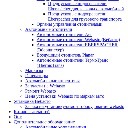
Предпусковые подогреватели
Eberspächer для легковых автомобилей
Предпусковые подогреватели
Eberspächer для грузового транспорта
Органы управления отопителями
Автономные отопители
Автономные отопители Аer
Автономные отопители Webasto (Вебасто)
Автономные отопители EBERSPACHER
(Эбершпехер)
Воздушный отопитель Planar
Автономные отопители ТермоТранс
(ThermoTrans)
Маркизы
Генераторы
Автомобильные инверторы
Запчасти на Webasto
Ремонт Webasto
Цена установки Webasto по маркам авто
Установка Вебасто
Заявка на установку/ремонт оборудования webasto
Каталог запчастей
Опт
Дополнительное оборудование
Автомобильные холодильники