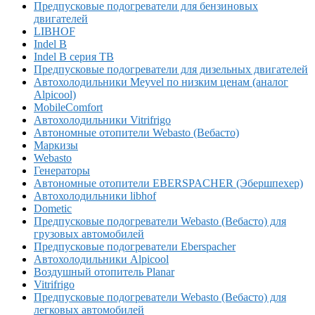
Предпусковые подогреватели для бензиновых
двигателей
LIBHOF
Indel B
Indel B серия TB
Предпусковые подогреватели для дизельных двигателей
Автохолодильники Meyvel по низким ценам (аналог
Alpicool)
MobileComfort
Автохолодильники Vitrifrigo
Автономные отопители Webasto (Вебасто)
Маркизы
Webasto
Генераторы
Автономные отопители EBERSPACHER (Эбершпехер)
Автохолодильники libhof
Dometic
Предпусковые подогреватели Webasto (Вебасто) для
грузовых автомобилей
Предпусковые подогреватели Eberspacher
Автохолодильники Alpicool
Воздушный отопитель Planar
Vitrifrigo
Предпусковые подогреватели Webasto (Вебасто) для
легковых автомобилей