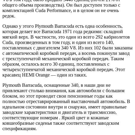
общего объема производства). Он был доступен только с
комплектацией Cuda Performance, и в целом он не очень
редок.
Однако у этого Plymouth Barracuda есть одна особенность,
которая делает все Barracuda 1971 года редкими: складной
мягкий верх. В частности, это один из всего 292 кабриолетов
Cuda, произведенных в том году, и один из всего 140,
поставленных с двигателем 340 V8. Из них 102 были заказаны
с автоматической коробкой передач, а восемь покинули завод
с трехступенчатой ​​механической коробкой передач. Таким
образом, осталось всего 30 единиц, поставленных с
четырехступенчатой ​​механической коробкой передач. Этот
красавец HEMI Orange — один из таких.
Plymouth Barracuda, оснащенные 340, в наши дни не
привлекают столько внимания, как автомобили с большим
блоком, но этот проводит свои пенсионные годы как
полностью отреставрированный выставочный автомобиль. В
идеальном состоянии внутри и снаружи, имеет правильные
заводские характеристики и
двигатель и трансмиссию,
соответствующие номерам
. Яркий цвет и кожаные
ковшеобразные сиденья также соответствуют заводским
спецификациям.