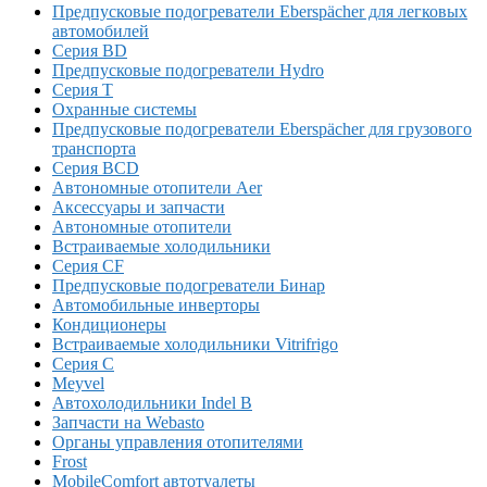
Предпусковые подогреватели Eberspächer для легковых
автомобилей
Серия BD
Предпусковые подогреватели Hydro
Серия T
Охранные системы
Предпусковые подогреватели Eberspächer для грузового
транспорта
Серия BCD
Автономные отопители Аer
Аксессуары и запчасти
Автономные отопители
Встраиваемые холодильники
Серия CF
Предпусковые подогреватели Бинар
Автомобильные инверторы
Кондиционеры
Встраиваемые холодильники Vitrifrigo
Серия C
Meyvel
Автохолодильники Indel B
Запчасти на Webasto
Органы управления отопителями
Frost
MobileComfort автотуалеты