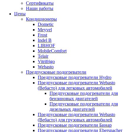
меню
содержимому
Сертификаты
Наши работы
Цены
Кондиционеры
Dometic
Meyvel
Frost
Indel B
LIBHOF
MobileComfort
Telair
Vitrifrigo
Webasto
Предпусковые подогреватели
Предпусковые подогреватели Hydro
Предпусковые подогреватели Webasto
(Вебасто) для легковых автомобилей
Предпусковые подогреватели для
бензиновых двигателей
Предпусковые подогреватели для
дизельных двигателей
Предпусковые подогреватели Webasto
(Вебасто) для грузовых автомобилей
Предпусковые подогреватели Бинар
Предпусковые подогреватели Eberspacher