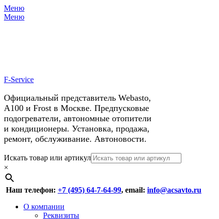
Меню
X
У нас космические скидки на
Меню
автокондиционеры!
F-Service
Официальный представитель Webasto,
А100 и Frost в Москве. Предпусковые
подогреватели, автономные отопители
и кондиционеры. Установка, продажа,
ремонт, обслуживание. Автоновости.
Header
Перейти
Искать товар или артикул
к
×
Right
содержимому
Menu
Наш телефон:
+7 (495) 64-7-64-99
, email:
info@acsavto.ru
Основное
Перейти
О компании
к
Реквизиты