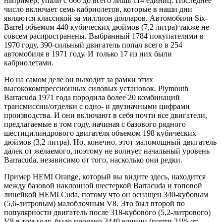
например, упали с 666 до всего лишь 114 единиц. Последнее
число включает семь кабриолетов, которые в наши дни
являются классикой за миллион долларов. Автомобили Six-
Barrel объемом 440 кубических дюймов (7,2 литра) также не
совсем распространены. Выбранный 1784 покупателями в
1970 году, 390-сильный двигатель попал всего в 254
автомобиля в 1971 году. И только 17 из них были
кабриолетами.
Но на самом деле он выходит за рамки этих
высококомпрессионных силовых установок. Plymouth
Barracuda 1971 года породила более 20 комбинаций
трансмиссии/отделки с одно- и двузначными цифрами
производства. И они включают в себя почти все двигатели,
предлагаемые в том году, начиная с базового рядного
шестицилиндрового двигателя объемом 198 кубических
дюймов (3,2 литра). Но, конечно, этот маломощный двигатель
далек от желаемого, поэтому не волнует начальный уровень
Barracuda, независимо от того, насколько они редки.
Пример HEMI Orange, который вы видите здесь, находится
между базовой наклонной шестеркой Barracuda и
топовой
линейкой HEMI Cuda,
потому что он оснащен 340-кубовым
(5,6-литровым) малоблочным V8. Это был второй по
популярности двигатель после 318-кубового (5,2-литрового)
V8 в том году, было продано 3440 единиц (почти 21% от