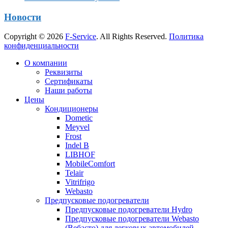
Новости
Copyright © 2026
F-Service
. All Rights Reserved.
Политика
конфиденциальности
Прокрутка
О компании
вверх
Реквизиты
Сертификаты
Наши работы
Цены
Кондиционеры
Dometic
Meyvel
Frost
Indel B
LIBHOF
MobileComfort
Telair
Vitrifrigo
Webasto
Предпусковые подогреватели
Предпусковые подогреватели Hydro
Предпусковые подогреватели Webasto
(Вебасто) для легковых автомобилей