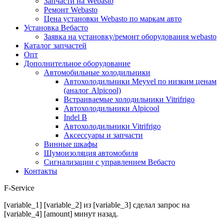
Запчасти на Webasto
Ремонт Webasto
Цена установки Webasto по маркам авто
Установка Вебасто
Заявка на установку/ремонт оборудования webasto
Каталог запчастей
Опт
Дополнительное оборудование
Автомобильные холодильники
Автохолодильники Meyvel по низким ценам
(аналог Alpicool)
Встраиваемые холодильники Vitrifrigo
Автохолодильники Alpicool
Indel B
Автохолодильники Vitrifrigo
Аксессуары и запчасти
Винные шкафы
Шумоизоляция автомобиля
Сигнализации с управлением Вебасто
Контакты
F-Service
[variable_1] [variable_2] из [variable_3] сделал запрос на
[variable_4] [amount] минут назад.