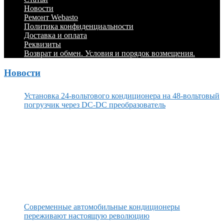
Menu
содержимому
Новости
Ремонт Webasto
Политика конфиденциальности
Доставка и оплата
Реквизиты
Возврат и обмен. Условия и порядок возмещения.
Новости
Установка 24-вольтового кондиционера на 48-вольтовый
погрузчик через DC-DC преобразователь
Современные автомобильные кондиционеры
переживают настоящую революцию