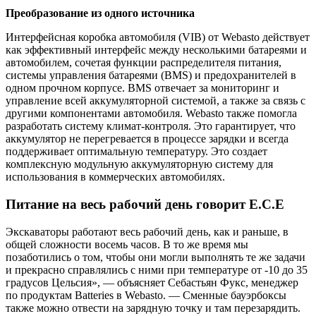
Преобразование из одного источника
Интерфейсная коробка автомобиля (VIB) от Webasto действует
как эффективный интерфейс между несколькими батареями и
автомобилем, сочетая функции распределителя питания,
системы управления батареями (BMS) и предохранителей в
одном прочном корпусе. BMS отвечает за мониторинг и
управление всей аккумуляторной системой, а также за связь с
другими компонентами автомобиля. Webasto также помогла
разработать систему климат-контроля. Это гарантирует, что
аккумулятор не перегревается в процессе зарядки и всегда
поддерживает оптимальную температуру. Это создает
комплексную модульную аккумуляторную систему для
использования в коммерческих автомобилях.
Питание на весь рабочий день говорит E.C.E
Экскаваторы работают весь рабочий день, как и раньше, в
общей сложности восемь часов. В то же время мы
позаботились о том, чтобы они могли выполнять те же задачи
и прекрасно справлялись с ними при температуре от -10 до 35
градусов Цельсия», — объясняет Себастьян Фукс, менеджер
по продуктам Batteries в Webasto. — Сменные бауэрбоксы
также можно отвести на зарядную точку и там перезарядить.