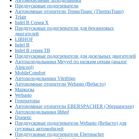
Автомобильные холодильники
Предпусковые подогреватели
Автономные отопители ТермоТранс (ThermoTrans)
Telair
Indel B Серия X
Предпусковые подогреватели для бензиновых
двигателей
LIBHOF
Indel B
Indel B серия TB
Предпусковые подогреватели для дизельных двигателей
Автохолодильники Meyvel по низким ценам (аналог
Alpicool)
MobileComfort
Автохолодильники Vitrifrigo
Автономные отопители Webasto (Вебасто)
Маркизы
Webasto
Генераторы
Автономные отопители EBERSPACHER (Эбершпехер)
Автохолодильники libhof
Dometic
Предпусковые подогреватели Webasto (Вебасто) для
грузовых автомобилей
Предпусковые подогреватели Eberspacher