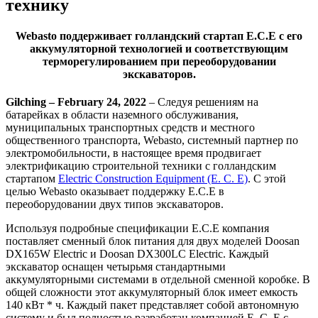
технику
Webasto поддерживает голландский стартап E.C.E с его
аккумуляторной технологией и соответствующим
терморегулированием при переоборудовании
экскаваторов.
Gilching – February 24, 2022
– Следуя решениям на
батарейках в области наземного обслуживания,
муниципальных транспортных средств и местного
общественного транспорта, Webasto, системный партнер по
электромобильности, в настоящее время продвигает
электрификацию строительной техники с голландским
стартапом
Electric Construction Equipment (E. C. E)
. С этой
целью Webasto оказывает поддержку E.C.E в
переоборудовании двух типов экскаваторов.
Используя подробные спецификации E.C.E компания
поставляет сменный блок питания для двух моделей Doosan
DX165W Electric и Doosan DX300LC Electric. Каждый
экскаватор оснащен четырьмя стандартными
аккумуляторными системами в отдельной сменной коробке. В
общей сложности этот аккумуляторный блок имеет емкость
140 кВт * ч. Каждый пакет представляет собой автономную
систему и был полностью разработан компанией E. C. E с