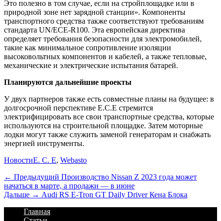
Это полезно в том случае, если на стройплощадке или в
природной зоне нет зарядной станции». Компоненты
транспортного средства также соответствуют требованиям
стандарта UN/ECE-R100. Эта европейская директива
определяет требования безопасности для электромобилей,
такие как минимальное сопротивление изоляции
высоковольтных компонентов и кабелей, а также тепловые,
механические и электрические испытания батарей.
Планируются дальнейшие проекты
У двух партнеров также есть совместные планы на будущее: в
долгосрочной перспективе E.C.E стремится
электрифицировать все свои транспортные средства, которые
используются на строительной площадке. Затем моторные
лодки могут также служить заменой генераторам и снабжать
энергией инструменты.
Категории
Теги
Новости
E. C. E
,
Webasto
Навигация
Предыдущий
← Предыдущий
Производство Nissan Z 2023 года может
начаться в марте, а продажи — в июне
по
Дальше:
Дальше →
Audi RS E-Tron GT Daily Driver Кена Блока
записям
Footer
Перейти
Главная
к
Статьи