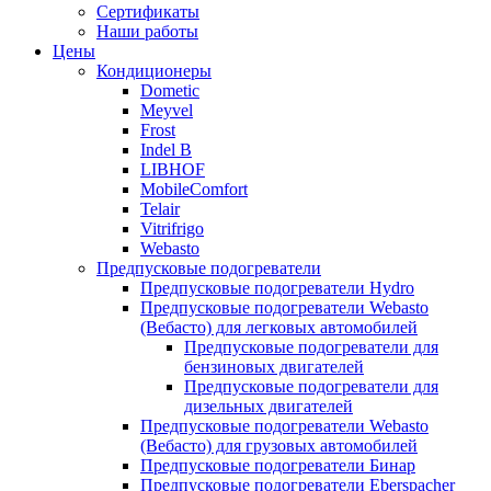
меню
содержимому
Сертификаты
Наши работы
Цены
Кондиционеры
Dometic
Meyvel
Frost
Indel B
LIBHOF
MobileComfort
Telair
Vitrifrigo
Webasto
Предпусковые подогреватели
Предпусковые подогреватели Hydro
Предпусковые подогреватели Webasto
(Вебасто) для легковых автомобилей
Предпусковые подогреватели для
бензиновых двигателей
Предпусковые подогреватели для
дизельных двигателей
Предпусковые подогреватели Webasto
(Вебасто) для грузовых автомобилей
Предпусковые подогреватели Бинар
Предпусковые подогреватели Eberspacher