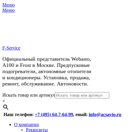
Меню
X
У нас космические скидки на
Меню
автокондиционеры!
F-Service
Официальный представитель Webasto,
А100 и Frost в Москве. Предпусковые
подогреватели, автономные отопители
и кондиционеры. Установка, продажа,
ремонт, обслуживание. Автоновости.
Header
Перейти
Искать товар или артикул
к
×
Right
содержимому
Menu
Наш телефон:
+7 (495) 64-7-64-99
, email:
info@acsavto.ru
Основное
Перейти
О компании
к
Реквизиты