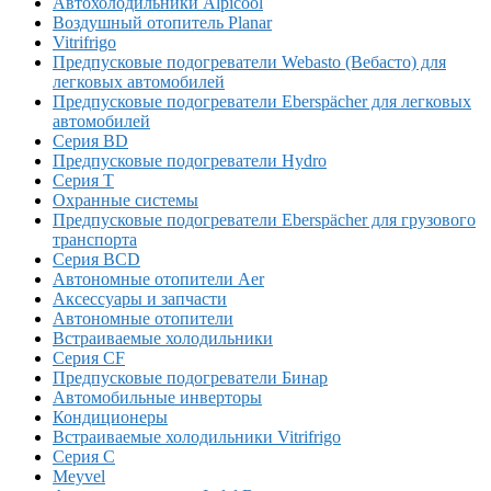
Автохолодильники Alpicool
Воздушный отопитель Planar
Vitrifrigo
Предпусковые подогреватели Webasto (Вебасто) для
легковых автомобилей
Предпусковые подогреватели Eberspächer для легковых
автомобилей
Серия BD
Предпусковые подогреватели Hydro
Серия T
Охранные системы
Предпусковые подогреватели Eberspächer для грузового
транспорта
Серия BCD
Автономные отопители Аer
Аксессуары и запчасти
Автономные отопители
Встраиваемые холодильники
Серия CF
Предпусковые подогреватели Бинар
Автомобильные инверторы
Кондиционеры
Встраиваемые холодильники Vitrifrigo
Серия C
Meyvel