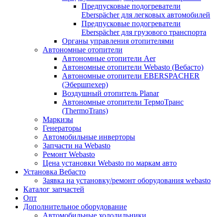
Предпусковые подогреватели
Eberspächer для легковых автомобилей
Предпусковые подогреватели
Eberspächer для грузового транспорта
Органы управления отопителями
Автономные отопители
Автономные отопители Аer
Автономные отопители Webasto (Вебасто)
Автономные отопители EBERSPACHER
(Эбершпехер)
Воздушный отопитель Planar
Автономные отопители ТермоТранс
(ThermoTrans)
Маркизы
Генераторы
Автомобильные инверторы
Запчасти на Webasto
Ремонт Webasto
Цена установки Webasto по маркам авто
Установка Вебасто
Заявка на установку/ремонт оборудования webasto
Каталог запчастей
Опт
Дополнительное оборудование
Автомобильные холодильники