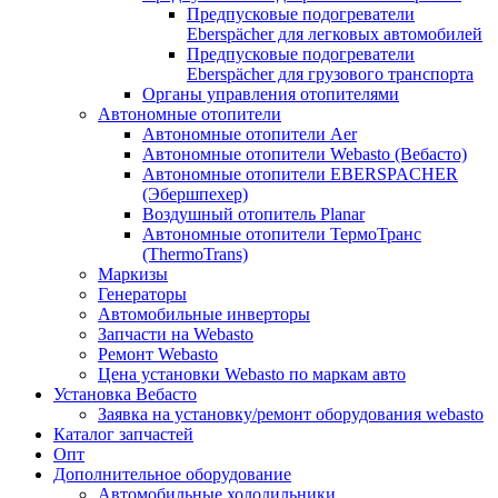
Предпусковые подогреватели
Eberspächer для легковых автомобилей
Предпусковые подогреватели
Eberspächer для грузового транспорта
Органы управления отопителями
Автономные отопители
Автономные отопители Аer
Автономные отопители Webasto (Вебасто)
Автономные отопители EBERSPACHER
(Эбершпехер)
Воздушный отопитель Planar
Автономные отопители ТермоТранс
(ThermoTrans)
Маркизы
Генераторы
Автомобильные инверторы
Запчасти на Webasto
Ремонт Webasto
Цена установки Webasto по маркам авто
Установка Вебасто
Заявка на установку/ремонт оборудования webasto
Каталог запчастей
Опт
Дополнительное оборудование
Автомобильные холодильники