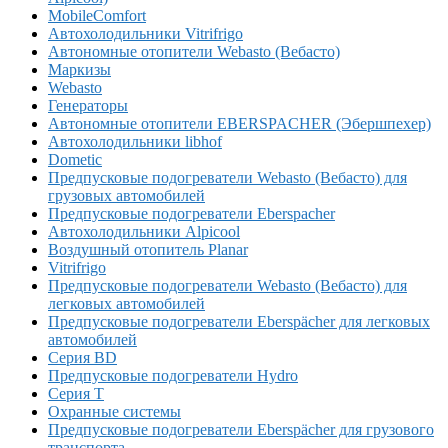
MobileComfort
Автохолодильники Vitrifrigo
Автономные отопители Webasto (Вебасто)
Маркизы
Webasto
Генераторы
Автономные отопители EBERSPACHER (Эбершпехер)
Автохолодильники libhof
Dometic
Предпусковые подогреватели Webasto (Вебасто) для
грузовых автомобилей
Предпусковые подогреватели Eberspacher
Автохолодильники Alpicool
Воздушный отопитель Planar
Vitrifrigo
Предпусковые подогреватели Webasto (Вебасто) для
легковых автомобилей
Предпусковые подогреватели Eberspächer для легковых
автомобилей
Серия BD
Предпусковые подогреватели Hydro
Серия T
Охранные системы
Предпусковые подогреватели Eberspächer для грузового
транспорта