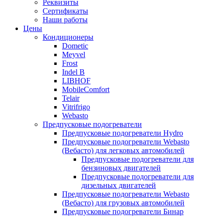
Реквизиты
Сертификаты
Наши работы
Цены
Кондиционеры
Dometic
Meyvel
Frost
Indel B
LIBHOF
MobileComfort
Telair
Vitrifrigo
Webasto
Предпусковые подогреватели
Предпусковые подогреватели Hydro
Предпусковые подогреватели Webasto
(Вебасто) для легковых автомобилей
Предпусковые подогреватели для
бензиновых двигателей
Предпусковые подогреватели для
дизельных двигателей
Предпусковые подогреватели Webasto
(Вебасто) для грузовых автомобилей
Предпусковые подогреватели Бинар