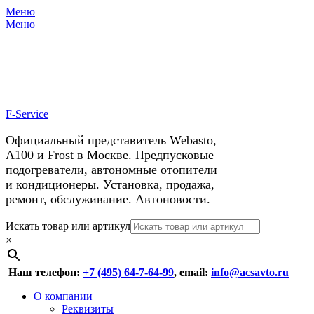
Меню
X
У нас космические скидки на
Меню
автокондиционеры!
F-Service
Официальный представитель Webasto,
А100 и Frost в Москве. Предпусковые
подогреватели, автономные отопители
и кондиционеры. Установка, продажа,
ремонт, обслуживание. Автоновости.
Header
Перейти
Искать товар или артикул
к
×
Right
содержимому
Menu
Наш телефон:
+7 (495) 64-7-64-99
, email:
info@acsavto.ru
Основное
Перейти
О компании
к
Реквизиты