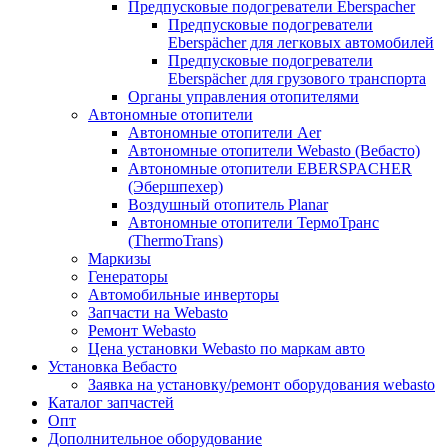
Предпусковые подогреватели Eberspacher
Предпусковые подогреватели
Eberspächer для легковых автомобилей
Предпусковые подогреватели
Eberspächer для грузового транспорта
Органы управления отопителями
Автономные отопители
Автономные отопители Аer
Автономные отопители Webasto (Вебасто)
Автономные отопители EBERSPACHER
(Эбершпехер)
Воздушный отопитель Planar
Автономные отопители ТермоТранс
(ThermoTrans)
Маркизы
Генераторы
Автомобильные инверторы
Запчасти на Webasto
Ремонт Webasto
Цена установки Webasto по маркам авто
Установка Вебасто
Заявка на установку/ремонт оборудования webasto
Каталог запчастей
Опт
Дополнительное оборудование