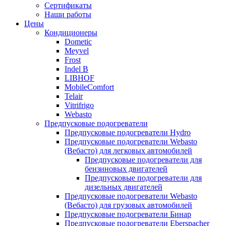
меню
содержимому
Сертификаты
Наши работы
Цены
Кондиционеры
Dometic
Meyvel
Frost
Indel B
LIBHOF
MobileComfort
Telair
Vitrifrigo
Webasto
Предпусковые подогреватели
Предпусковые подогреватели Hydro
Предпусковые подогреватели Webasto
(Вебасто) для легковых автомобилей
Предпусковые подогреватели для
бензиновых двигателей
Предпусковые подогреватели для
дизельных двигателей
Предпусковые подогреватели Webasto
(Вебасто) для грузовых автомобилей
Предпусковые подогреватели Бинар
Предпусковые подогреватели Eberspacher