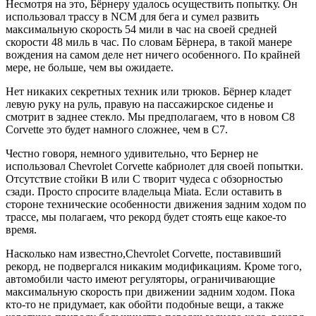
Несмотря на это, Бёрнеру удалось осуществить попытку. Он
использовал трассу в NCM для бега и сумел развить
максимальную скорость 54 мили в час на своей средней
скорости 48 миль в час. По словам Бёрнера, в такой манере
вождения на самом деле нет ничего особенного. По крайней
мере, не больше, чем вы ожидаете.
Нет никаких секретных техник или трюков. Бёрнер кладет
левую руку на руль, правую на пассажирское сиденье и
смотрит в заднее стекло. Мы предполагаем, что в новом C8
Corvette это будет намного сложнее, чем в C7.
Честно говоря, немного удивительно, что Бернер не
использовал Chevrolet Corvette кабриолет для своей попытки.
Отсутствие стойки B или C творит чудеса с обзорностью
сзади. Просто спросите владельца Miata. Если оставить в
стороне технические особенности движения задним ходом по
трассе, мы полагаем, что рекорд будет стоять еще какое-то
время.
Насколько нам известно,Chevrolet Corvette, поставивший
рекорд, не подвергался никаким модификациям. Кроме того,
автомобили часто имеют регуляторы, ограничивающие
максимальную скорость при движении задним ходом. Пока
кто-то не придумает, как обойти подобные вещи, а также