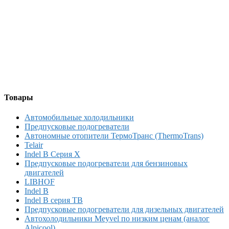
Товары
Автомобильные холодильники
Предпусковые подогреватели
Автономные отопители ТермоТранс (ThermoTrans)
Telair
Indel B Серия X
Предпусковые подогреватели для бензиновых
двигателей
LIBHOF
Indel B
Indel B серия TB
Предпусковые подогреватели для дизельных двигателей
Автохолодильники Meyvel по низким ценам (аналог
Alpicool)