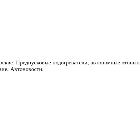
ические скидки на автокондиционеры!
оскве. Предпусковые подогреватели, автономные отопит
ние. Автоновости.