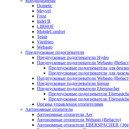
Кондиционеры
Dometic
Meyvel
Frost
Indel B
LIBHOF
MobileComfort
Telair
Vitrifrigo
Webasto
Предпусковые подогреватели
Предпусковые подогреватели Hydro
Предпусковые подогреватели Webasto (Вебаст
Предпусковые подогреватели для бензи
Предпусковые подогреватели для дизел
Предпусковые подогреватели Webasto (Вебаст
Предпусковые подогреватели Бинар
Предпусковые подогреватели Eberspacher
Предпусковые подогреватели Eberspäche
Предпусковые подогреватели Eberspäche
Органы управления отопителями
Автономные отопители
Автономные отопители Аer
Автономные отопители Webasto (Вебасто)
Автономные отопители EBERSPACHER (Эбе