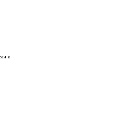
X
Вперед!
ели и