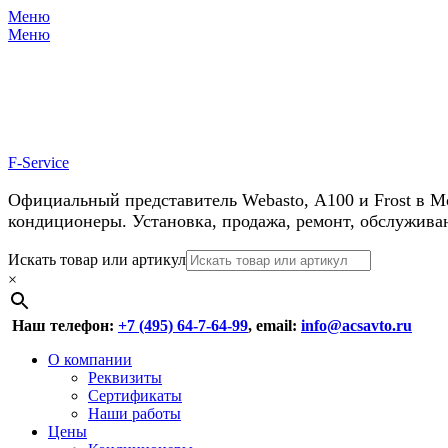
Меню
Меню
У нас косм
F-Service
Официальный представитель Webasto, А100 и Frost в М
кондиционеры. Установка, продажа, ремонт, обслужива
Header
Перейти
Искать товар или артикул
к
×
Right
содержимому
Menu
Наш телефон:
+7 (495) 64-7-64-99
, email:
info@acsavto.ru
Основное
Перейти
О компании
к
Реквизиты
меню
содержимому
Сертификаты
Наши работы
Цены