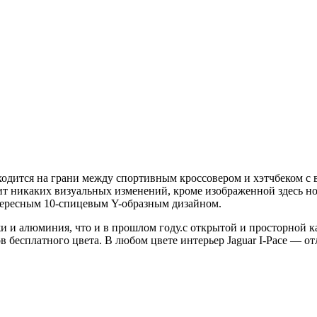
аходится на грани между спортивным кроссовером и хэтчбеком с 
ит никаких визуальных изменений, кроме изображенной здесь но
тересным 10-спицевым Y-образным дизайном.
и и алюминия, что и в прошлом году.
с открытой и просторной ка
в бесплатного цвета. В любом цвете интерьер Jaguar I-Pace — от