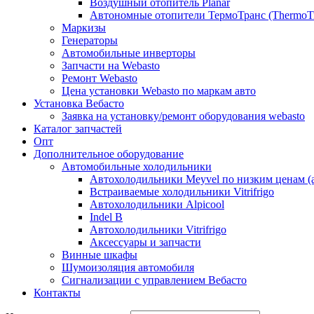
Воздушный отопитель Planar
Автономные отопители ТермоТранс (ThermoTr
Маркизы
Генераторы
Автомобильные инверторы
Запчасти на Webasto
Ремонт Webasto
Цена установки Webasto по маркам авто
Установка Вебасто
Заявка на установку/ремонт оборудования webasto
Каталог запчастей
Опт
Дополнительное оборудование
Автомобильные холодильники
Автохолодильники Meyvel по низким ценам (а
Встраиваемые холодильники Vitrifrigo
Автохолодильники Alpicool
Indel B
Автохолодильники Vitrifrigo
Аксессуары и запчасти
Винные шкафы
Шумоизоляция автомобиля
Сигнализации с управлением Вебасто
Контакты