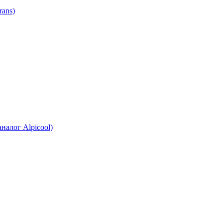
ans)
налог Alpicool)