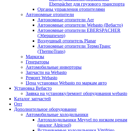
Eberspächer для грузового транспорта
Органы управления отопителями
Автономные отопители
Автономные отопители Аer
Автономные отопители Webasto (Вебасто)
Автономные отопители EBERSPACHER
(Эбершпехер)
Воздушный отопитель Planar
Автономные отопители ТермоТранс
(ThermoTrans)
Маркизы
Генераторы
Автомобильные инверторы
Запчасти на Webasto
Ремонт Webasto
Цена установки Webasto по маркам авто
Установка Вебасто
Заявка на установку/ремонт оборудования webasto
Каталог запчастей
Опт
Дополнительное оборудование
Автомобильные холодильники
Автохолодильники Meyvel по низким ценам
(аналог Alpicool)
Встраиваемые холодильники Vitrifrigo