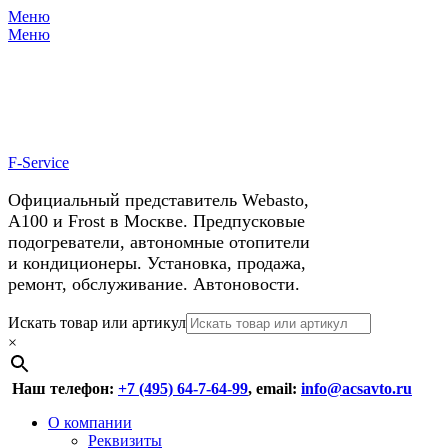
Меню
X
У нас космические скидки на
Меню
автокондиционеры!
F-Service
Официальный представитель Webasto,
А100 и Frost в Москве. Предпусковые
подогреватели, автономные отопители
и кондиционеры. Установка, продажа,
ремонт, обслуживание. Автоновости.
Header
Перейти
Искать товар или артикул
к
×
Right
содержимому
Menu
Наш телефон:
+7 (495) 64-7-64-99
, email:
info@acsavto.ru
Основное
Перейти
О компании
к
Реквизиты