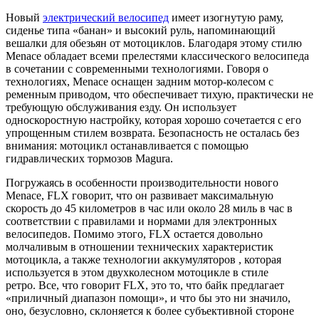
Новый
электрический велосипед
имеет изогнутую раму,
сиденье типа «банан» и высокий руль, напоминающий
вешалки для обезьян от мотоциклов. Благодаря этому стилю
Menace обладает всеми прелестями классического велосипеда
в сочетании с современными технологиями. Говоря о
технологиях, Menace оснащен задним мотор-колесом с
ременным приводом, что обеспечивает тихую, практически не
требующую обслуживания езду. Он использует
односкоростную настройку, которая хорошо сочетается с его
упрощенным стилем возврата. Безопасность не осталась без
внимания: мотоцикл останавливается с помощью
гидравлических тормозов Magura.
Погружаясь в особенности производительности нового
Menace, FLX говорит, что он развивает максимальную
скорость до 45 километров в час или около 28 миль в час в
соответствии с правилами и нормами для электронных
велосипедов. Помимо этого, FLX остается довольно
молчаливым в отношении технических характеристик
мотоцикла, а также технологии аккумуляторов , которая
используется в этом двухколесном мотоцикле в стиле
ретро. Все, что говорит FLX, это то, что байк предлагает
«приличный диапазон помощи», и что бы это ни значило,
оно, безусловно, склоняется к более субъективной стороне