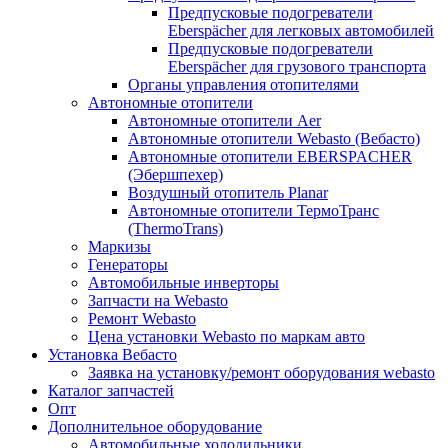
Предпусковые подогреватели
Eberspächer для легковых автомобилей
Предпусковые подогреватели
Eberspächer для грузового транспорта
Органы управления отопителями
Автономные отопители
Автономные отопители Аer
Автономные отопители Webasto (Вебасто)
Автономные отопители EBERSPACHER
(Эбершпехер)
Воздушный отопитель Planar
Автономные отопители ТермоТранс
(ThermoTrans)
Маркизы
Генераторы
Автомобильные инверторы
Запчасти на Webasto
Ремонт Webasto
Цена установки Webasto по маркам авто
Установка Вебасто
Заявка на установку/ремонт оборудования webasto
Каталог запчастей
Опт
Дополнительное оборудование
Автомобильные холодильники