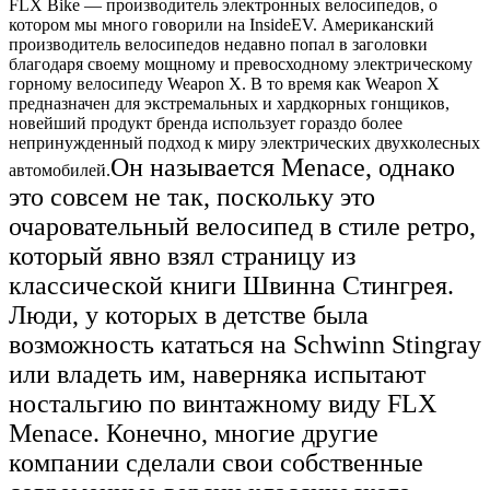
FLX Bike — производитель электронных велосипедов, о
котором мы много говорили на InsideEV. Американский
производитель велосипедов недавно попал в заголовки
благодаря своему мощному и превосходному электрическому
горному велосипеду Weapon X. В то время как Weapon X
предназначен для экстремальных и хардкорных гонщиков,
новейший продукт бренда использует гораздо более
непринужденный подход к миру электрических двухколесных
Он называется Menace, однако
автомобилей.
это совсем не так, поскольку это
очаровательный велосипед в стиле ретро,
​​который явно взял страницу из
классической книги Швинна Стингрея.
Люди, у которых в детстве была
возможность кататься на Schwinn Stingray
или владеть им, наверняка испытают
ностальгию по винтажному виду FLX
Menace.
Конечно, многие другие
компании сделали свои собственные