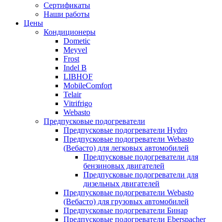
меню
содержимому
Сертификаты
Наши работы
Цены
Кондиционеры
Dometic
Meyvel
Frost
Indel B
LIBHOF
MobileComfort
Telair
Vitrifrigo
Webasto
Предпусковые подогреватели
Предпусковые подогреватели Hydro
Предпусковые подогреватели Webasto
(Вебасто) для легковых автомобилей
Предпусковые подогреватели для
бензиновых двигателей
Предпусковые подогреватели для
дизельных двигателей
Предпусковые подогреватели Webasto
(Вебасто) для грузовых автомобилей
Предпусковые подогреватели Бинар
Предпусковые подогреватели Eberspacher