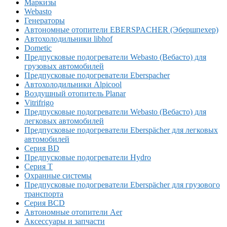
Маркизы
Webasto
Генераторы
Автономные отопители EBERSPACHER (Эбершпехер)
Автохолодильники libhof
Dometic
Предпусковые подогреватели Webasto (Вебасто) для
грузовых автомобилей
Предпусковые подогреватели Eberspacher
Автохолодильники Alpicool
Воздушный отопитель Planar
Vitrifrigo
Предпусковые подогреватели Webasto (Вебасто) для
легковых автомобилей
Предпусковые подогреватели Eberspächer для легковых
автомобилей
Серия BD
Предпусковые подогреватели Hydro
Серия T
Охранные системы
Предпусковые подогреватели Eberspächer для грузового
транспорта
Серия BCD
Автономные отопители Аer
Аксессуары и запчасти