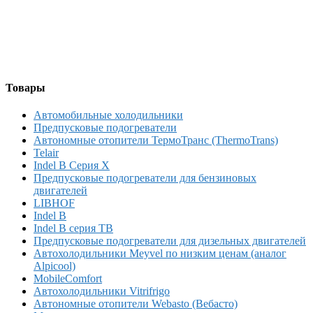
Товары
Автомобильные холодильники
Предпусковые подогреватели
Автономные отопители ТермоТранс (ThermoTrans)
Telair
Indel B Серия X
Предпусковые подогреватели для бензиновых
двигателей
LIBHOF
Indel B
Indel B серия TB
Предпусковые подогреватели для дизельных двигателей
Автохолодильники Meyvel по низким ценам (аналог
Alpicool)
MobileComfort
Автохолодильники Vitrifrigo
Автономные отопители Webasto (Вебасто)