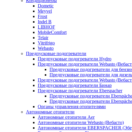
Кондиционеры
Dometic
Meyvel
Frost
Indel B
LIBHOF
MobileComfort
Telair
Vitrifrigo
Webasto
Предпусковые подогреватели
Предпусковые подогреватели Hydro
Предпусковые подогреватели Webasto (Вебаст
Предпусковые подогреватели для бензи
Предпусковые подогреватели для дизел
Предпусковые подогреватели Webasto (Вебаст
Предпусковые подогреватели Бинар
Предпусковые подогреватели Eberspacher
Предпусковые подогреватели Eberspäche
Предпусковые подогреватели Eberspäche
Органы управления отопителями
Автономные отопители
Автономные отопители Аer
Автономные отопители Webasto (Вебасто)
Автономные отопители EBERSPACHER (Эбе