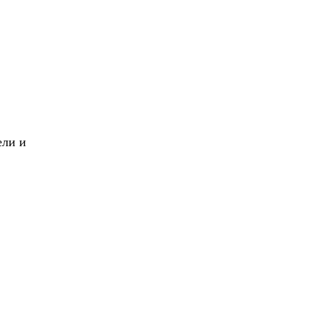
X
Вперед!
ели и