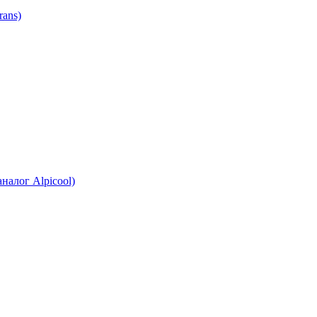
ans)
налог Alpicool)