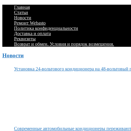
по
Footer
Перейти
Главная
записям
к
Статьи
Menu
содержимому
Новости
Ремонт Webasto
Политика конфиденциальности
Доставка и оплата
Реквизиты
Возврат и обмен. Условия и порядок возмещения.
Новости
Установка 24-вольтового кондиционера на 48-вольтовый 
Современные автомобильные кондиционеры переживаю