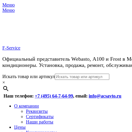
Меню
Меню
У нас косм
F-Service
Официальный представитель Webasto, А100 и Frost в М
кондиционеры. Установка, продажа, ремонт, обслужива
Header
Перейти
Искать товар или артикул
к
×
Right
содержимому
Menu
Наш телефон:
+7 (495) 64-7-64-99
, email:
info@acsavto.ru
Основное
Перейти
О компании
к
Реквизиты
меню
содержимому
Сертификаты
Наши работы
Цены