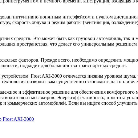
троинструментом и немного времени. Инструкция, входящая в к
дован интуитивно понятным интерфейсом и пультом дистанционн
туру, скорость обдува и режим работы (вентиляция, охлаждение)
ртных средств. Это может быть как грузовой автомобиль, так и
ольших пространствах, что делает его универсальным решением д
колько факторов. Прежде всего, необходимо определить мощнос
мощности, подходит для большинства транспортных средств.
 устройством. Frost AXI-3000 отличается низким уровнем шума,
 технология позволит вам существенно сэкономить на топливе.
адежное и эффективное решение для обеспечения комфортного 
ля водителя и пассажиров. Энергоэффективность, простота уста
к и коммерческих автомобилей. Если вы ищете способ улучшить 
Frost AXI-3000