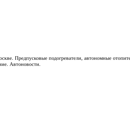
ические скидки на автокондиционеры!
оскве. Предпусковые подогреватели, автономные отопит
ние. Автоновости.