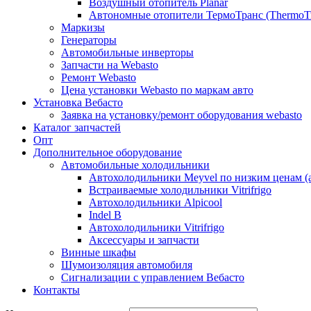
Воздушный отопитель Planar
Автономные отопители ТермоТранс (ThermoTr
Маркизы
Генераторы
Автомобильные инверторы
Запчасти на Webasto
Ремонт Webasto
Цена установки Webasto по маркам авто
Установка Вебасто
Заявка на установку/ремонт оборудования webasto
Каталог запчастей
Опт
Дополнительное оборудование
Автомобильные холодильники
Автохолодильники Meyvel по низким ценам (а
Встраиваемые холодильники Vitrifrigo
Автохолодильники Alpicool
Indel B
Автохолодильники Vitrifrigo
Аксессуары и запчасти
Винные шкафы
Шумоизоляция автомобиля
Сигнализации с управлением Вебасто
Контакты