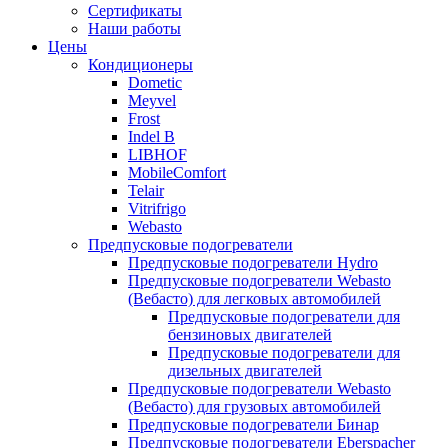
меню
содержимому
Сертификаты
Наши работы
Цены
Кондиционеры
Dometic
Meyvel
Frost
Indel B
LIBHOF
MobileComfort
Telair
Vitrifrigo
Webasto
Предпусковые подогреватели
Предпусковые подогреватели Hydro
Предпусковые подогреватели Webasto
(Вебасто) для легковых автомобилей
Предпусковые подогреватели для
бензиновых двигателей
Предпусковые подогреватели для
дизельных двигателей
Предпусковые подогреватели Webasto
(Вебасто) для грузовых автомобилей
Предпусковые подогреватели Бинар
Предпусковые подогреватели Eberspacher