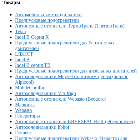
Товары
Автомобильные холодильники
Предпусковые подогреватели
Автономные отопители ТермоТранс (ThermoTrans)
Telair
Indel B Серия X
Предпусковые подогреватели для бензиновых
двигателей
LIBHOF
Indel B
Indel B серия TB
Предпусковые подогреватели для дизельных двигателей
Автохолодильники Meyvel по низким ценам (аналог
Alpicool)
MobileComfort
Автохолодильники Vitrifrigo
Автономные отопители Webasto (Вебасто)
Маркизы
Webasto
Генераторы
Автономные отопители EBERSPACHER (Эбершпехер)
Автохолодильники libhof
Dometic
Предпусковые подогреватели Webasto (Вебасто) для