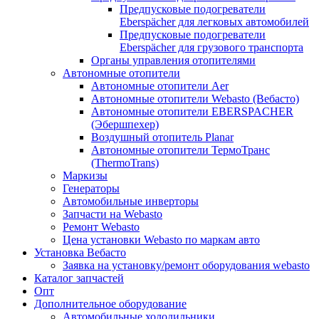
Предпусковые подогреватели
Eberspächer для легковых автомобилей
Предпусковые подогреватели
Eberspächer для грузового транспорта
Органы управления отопителями
Автономные отопители
Автономные отопители Аer
Автономные отопители Webasto (Вебасто)
Автономные отопители EBERSPACHER
(Эбершпехер)
Воздушный отопитель Planar
Автономные отопители ТермоТранс
(ThermoTrans)
Маркизы
Генераторы
Автомобильные инверторы
Запчасти на Webasto
Ремонт Webasto
Цена установки Webasto по маркам авто
Установка Вебасто
Заявка на установку/ремонт оборудования webasto
Каталог запчастей
Опт
Дополнительное оборудование
Автомобильные холодильники