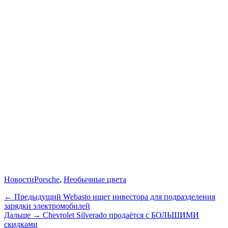
Категории
Теги
Новости
Porsche
,
Необычные цвета
Навигация
Предыдущий
← Предыдущий
Webasto ищет инвестора для подразделения
зарядки электромобилей
по
Дальше:
Дальше →
Chevrolet Silverado продаётся с БОЛЬШИМИ
записям
скидками