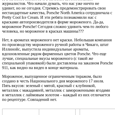
журналистов. Что начали думать, что нас уже ничто не
удивит, но не сегодня. Стремясь продемонстрировать свои
нестандартные качества, Porsche North America сотрудничала с
Pretty Cool Ice Cream. И эти ребята познакомили нас с
красками автопроизводителя в форме мороженого. Да-да,
мороженое Porsche! Сегодня сложно удивить чем-то любого
человека, но мороженое в красках машины???
Нет, в ароматах мороженого нет краски. Небольшая компания
по производству мороженого ручной работы в Чикаго, штат
Иллинойс, выпустила индивидуальные ароматы,
вдохновленные рядом фирменных цветов Porsche. Что еще
лучше, специальные вкусы мороженого (с такой же
специальной упаковкой) были доставлены на заказном Porsche
911, как видно на видео в конце материала.
Мороженое, выпущенное ограниченным тиражом, было
создано в честь Национального дня мороженого 17 июля.
Пять вкусов: зеленый с мятой, красный с клубникой,
металлик с макадамией, металлик с замороженными ягодами
и металлик с лаймовым золотом – каждый из них отличается
по рецептуре. Совпадений нет.