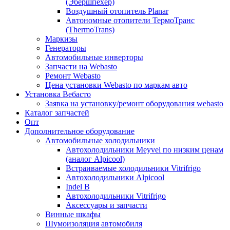
(Эбершпехер)
Воздушный отопитель Planar
Автономные отопители ТермоТранс
(ThermoTrans)
Маркизы
Генераторы
Автомобильные инверторы
Запчасти на Webasto
Ремонт Webasto
Цена установки Webasto по маркам авто
Установка Вебасто
Заявка на установку/ремонт оборудования webasto
Каталог запчастей
Опт
Дополнительное оборудование
Автомобильные холодильники
Автохолодильники Meyvel по низким ценам
(аналог Alpicool)
Встраиваемые холодильники Vitrifrigo
Автохолодильники Alpicool
Indel B
Автохолодильники Vitrifrigo
Аксессуары и запчасти
Винные шкафы
Шумоизоляция автомобиля