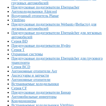
грузовых автомобилей
Предпусковые подогреватели Eberspacher
Автохолодильники Alpicool
Воздушный отопитель Planar
Vitrifrigo
Предпусковые подогреватели Webasto (Вебасто) для
легковых автомобилей
Предпусковые подогреватели Eberspächer для легковых
автомобилей
Серия BD
Предпусковые подогреватели Hydro
Серия T
Охранные системы
Предпусковые подогреватели Eberspächer для грузового
транспорта
Серия BCD
Автономные отопители Аer
Аксессуары и запчасти
Автономные отопители
Встраиваемые холодильники
Серия CF
Предпусковые подогреватели Бинар
Автомобильные инверторы
Кондиционеры
Встраиваемые холодильники Vitrifrigo