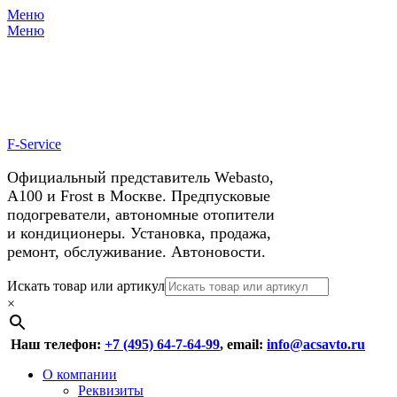
Меню
X
У нас космические скидки на
Меню
автокондиционеры!
F-Service
Официальный представитель Webasto,
А100 и Frost в Москве. Предпусковые
подогреватели, автономные отопители
и кондиционеры. Установка, продажа,
ремонт, обслуживание. Автоновости.
Header
Перейти
Искать товар или артикул
к
×
Right
содержимому
Menu
Наш телефон:
+7 (495) 64-7-64-99
, email:
info@acsavto.ru
Основное
Перейти
О компании
к
Реквизиты