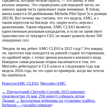
Предметы, которые нельзя скрыть, — это шины, и они
реально
широки. Это справедливо для передней части, но
именно задняя часть привлекает наше внимание. В близи,
шины кажутся 20-дюймовыми Michelin Pilot Sport 5s в размере
285/30. Вот почему мы считаем, что это модель AMG, и с
таким корпусом на бекэнде это, скорее всего, версия с
диапазонами. Таким образом, AMG CLE63 является
единственным реальным кандидатом, и если он заимствует
трансмиссию от текущего C63, он может развить более 500
лошадиных сил.
Увидим ли мы дебют AMG CLE63 в 2022 году? Это навряд
ли, прототип еще находится на ранней стадии тестирования,
по крайней мере, с точки зрения реального внешнего вида.
Наверное самая реальная теория заключается в том, что
Mercedes дебютирует в CLE-классе в следующем году как
модель 2024 года, но это один из примеров, когда мы хотели
бы ошибаться.
Категории
Теги
Новости
AMG CLE63
,
Mercedes-AMG
Навигация
Предыдущий
← Предыдущий
Chevrolet Corvette 2023 начинает
производство 16 мая, Z06 начнут собирать летом
по
Дальше:
Дальше →
Бесплатные вебинары по установке wallbox.
записям
Вебинар — (онлайн-семинар)