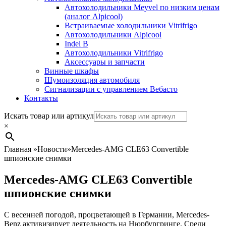
Автохолодильники Meyvel по низким ценам
(аналог Alpicool)
Встраиваемые холодильники Vitrifrigo
Автохолодильники Alpicool
Indel B
Автохолодильники Vitrifrigo
Аксессуары и запчасти
Винные шкафы
Шумоизоляция автомобиля
Сигнализации с управлением Вебасто
Контакты
Search
Искать товар или артикул
×
Главная
»
Новости
»
Mercedes-AMG CLE63 Convertible
шпионские снимки
Mercedes-AMG CLE63 Convertible
шпионские снимки
С весенней погодой, процветающей в Германии, Mercedes-
Benz активизирует деятельность на Нюрбургринге. Среди