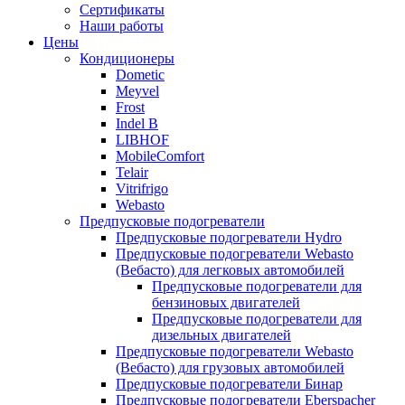
меню
содержимому
Сертификаты
Наши работы
Цены
Кондиционеры
Dometic
Meyvel
Frost
Indel B
LIBHOF
MobileComfort
Telair
Vitrifrigo
Webasto
Предпусковые подогреватели
Предпусковые подогреватели Hydro
Предпусковые подогреватели Webasto
(Вебасто) для легковых автомобилей
Предпусковые подогреватели для
бензиновых двигателей
Предпусковые подогреватели для
дизельных двигателей
Предпусковые подогреватели Webasto
(Вебасто) для грузовых автомобилей
Предпусковые подогреватели Бинар
Предпусковые подогреватели Eberspacher