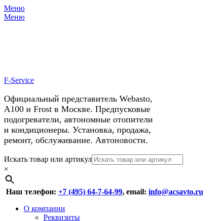
Меню
X
У нас космические скидки на
Меню
автокондиционеры!
F-Service
Официальный представитель Webasto,
А100 и Frost в Москве. Предпусковые
подогреватели, автономные отопители
и кондиционеры. Установка, продажа,
ремонт, обслуживание. Автоновости.
Header
Перейти
Искать товар или артикул
к
×
Right
содержимому
Menu
Наш телефон:
+7 (495) 64-7-64-99
, email:
info@acsavto.ru
Основное
Перейти
О компании
к
Реквизиты