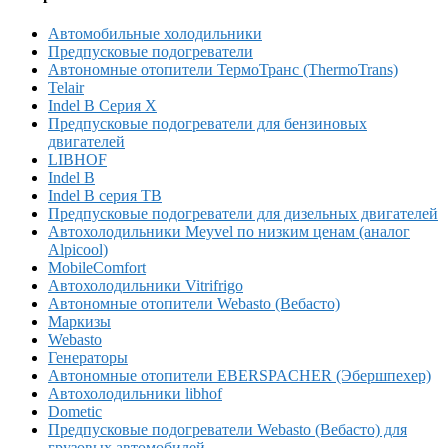
Автомобильные холодильники
Предпусковые подогреватели
Автономные отопители ТермоТранс (ThermoTrans)
Telair
Indel B Серия X
Предпусковые подогреватели для бензиновых
двигателей
LIBHOF
Indel B
Indel B серия TB
Предпусковые подогреватели для дизельных двигателей
Автохолодильники Meyvel по низким ценам (аналог
Alpicool)
MobileComfort
Автохолодильники Vitrifrigo
Автономные отопители Webasto (Вебасто)
Маркизы
Webasto
Генераторы
Автономные отопители EBERSPACHER (Эбершпехер)
Автохолодильники libhof
Dometic
Предпусковые подогреватели Webasto (Вебасто) для
грузовых автомобилей