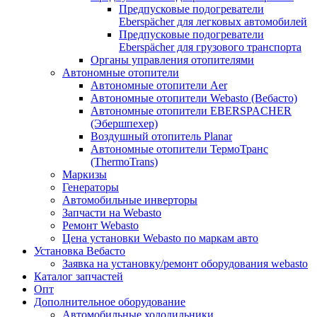
Предпусковые подогреватели
Eberspächer для легковых автомобилей
Предпусковые подогреватели
Eberspächer для грузового транспорта
Органы управления отопителями
Автономные отопители
Автономные отопители Аer
Автономные отопители Webasto (Вебасто)
Автономные отопители EBERSPACHER
(Эбершпехер)
Воздушный отопитель Planar
Автономные отопители ТермоТранс
(ThermoTrans)
Маркизы
Генераторы
Автомобильные инверторы
Запчасти на Webasto
Ремонт Webasto
Цена установки Webasto по маркам авто
Установка Вебасто
Заявка на установку/ремонт оборудования webasto
Каталог запчастей
Опт
Дополнительное оборудование
Автомобильные холодильники