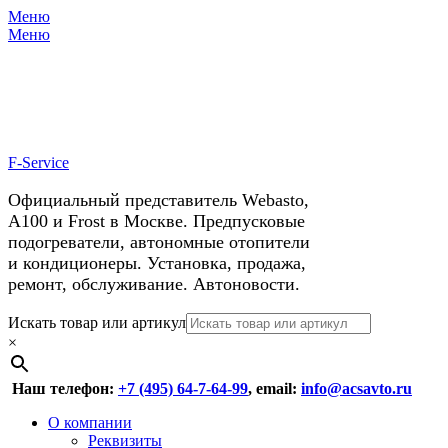
Меню
X
У нас космические скидки на
Меню
автокондиционеры!
F-Service
Официальный представитель Webasto,
А100 и Frost в Москве. Предпусковые
подогреватели, автономные отопители
и кондиционеры. Установка, продажа,
ремонт, обслуживание. Автоновости.
Header
Перейти
Искать товар или артикул
к
×
Right
содержимому
Menu
Наш телефон:
+7 (495) 64-7-64-99
, email:
info@acsavto.ru
Основное
Перейти
О компании
к
Реквизиты