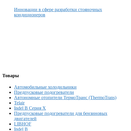
Инновации в сфере разработки стояночных
кондиционеров
Товары
Автомобильные холодильники
Предпусковые подогреватели
Автономные отопители ТермоТранс (ThermoTrans)
Telair
Indel B Серия X
Предпусковые подогреватели для бензиновых
двигателей
LIBHOF
Indel B