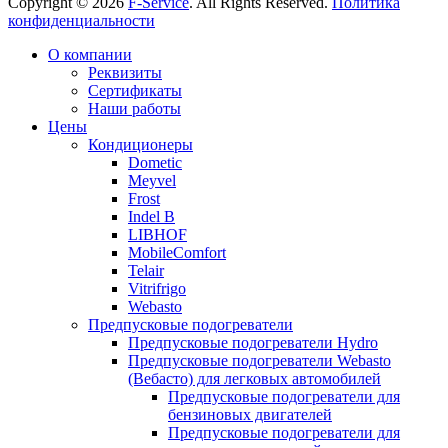
Copyright © 2026
F-Service
. All Rights Reserved.
Политика
конфиденциальности
Прокрутка
О компании
вверх
Реквизиты
Сертификаты
Наши работы
Цены
Кондиционеры
Dometic
Meyvel
Frost
Indel B
LIBHOF
MobileComfort
Telair
Vitrifrigo
Webasto
Предпусковые подогреватели
Предпусковые подогреватели Hydro
Предпусковые подогреватели Webasto
(Вебасто) для легковых автомобилей
Предпусковые подогреватели для
бензиновых двигателей
Предпусковые подогреватели для