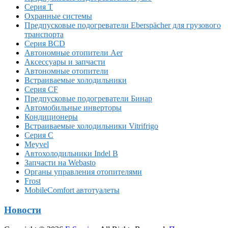
Серия T
Охранные системы
Предпусковые подогреватели Eberspächer для грузового
транспорта
Серия BCD
Автономные отопители Аer
Аксессуары и запчасти
Автономные отопители
Встраиваемые холодильники
Серия CF
Предпусковые подогреватели Бинар
Автомобильные инверторы
Кондиционеры
Встраиваемые холодильники Vitrifrigo
Серия C
Meyvel
Автохолодильники Indel B
Запчасти на Webasto
Органы управления отопителями
Frost
MobileComfort автотуалеты
Новости