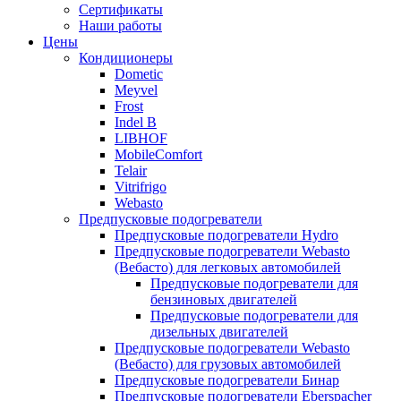
меню
содержимому
Сертификаты
Наши работы
Цены
Кондиционеры
Dometic
Meyvel
Frost
Indel B
LIBHOF
MobileComfort
Telair
Vitrifrigo
Webasto
Предпусковые подогреватели
Предпусковые подогреватели Hydro
Предпусковые подогреватели Webasto
(Вебасто) для легковых автомобилей
Предпусковые подогреватели для
бензиновых двигателей
Предпусковые подогреватели для
дизельных двигателей
Предпусковые подогреватели Webasto
(Вебасто) для грузовых автомобилей
Предпусковые подогреватели Бинар
Предпусковые подогреватели Eberspacher