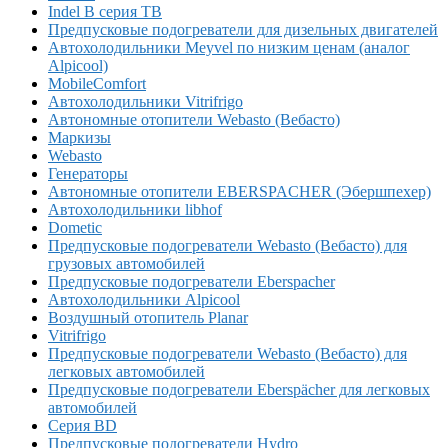
Indel B серия TB
Предпусковые подогреватели для дизельных двигателей
Автохолодильники Meyvel по низким ценам (аналог
Alpicool)
MobileComfort
Автохолодильники Vitrifrigo
Автономные отопители Webasto (Вебасто)
Маркизы
Webasto
Генераторы
Автономные отопители EBERSPACHER (Эбершпехер)
Автохолодильники libhof
Dometic
Предпусковые подогреватели Webasto (Вебасто) для
грузовых автомобилей
Предпусковые подогреватели Eberspacher
Автохолодильники Alpicool
Воздушный отопитель Planar
Vitrifrigo
Предпусковые подогреватели Webasto (Вебасто) для
легковых автомобилей
Предпусковые подогреватели Eberspächer для легковых
автомобилей
Серия BD
Предпусковые подогреватели Hydro