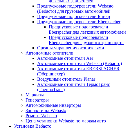
дизельных двигателей
Предпусковые подогреватели Webasto
(Вебасто) для грузовых автомобилей
Предпусковые подогреватели Бинар
Предпусковые подогреватели Eberspacher
Предпусковые подогреватели
Eberspächer для легковых автомобилей
Предпусковые подогреватели
Eberspächer для грузового транспорта
Органы управления отопителями
Автономные отопители
Автономные отопители Аer
Автономные отопители Webasto (Вебасто)
Автономные отопители EBERSPACHER
(Эбершпехер)
Воздушный отопитель Planar
Автономные отопители ТермоТранс
(ThermoTrans)
Маркизы
Генераторы
Автомобильные инверторы
Запчасти на Webasto
Ремонт Webasto
Цена установки Webasto по маркам авто
Установка Вебасто