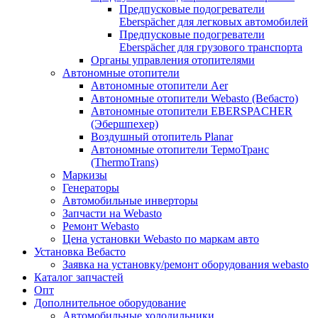
Предпусковые подогреватели
Eberspächer для легковых автомобилей
Предпусковые подогреватели
Eberspächer для грузового транспорта
Органы управления отопителями
Автономные отопители
Автономные отопители Аer
Автономные отопители Webasto (Вебасто)
Автономные отопители EBERSPACHER
(Эбершпехер)
Воздушный отопитель Planar
Автономные отопители ТермоТранс
(ThermoTrans)
Маркизы
Генераторы
Автомобильные инверторы
Запчасти на Webasto
Ремонт Webasto
Цена установки Webasto по маркам авто
Установка Вебасто
Заявка на установку/ремонт оборудования webasto
Каталог запчастей
Опт
Дополнительное оборудование
Автомобильные холодильники