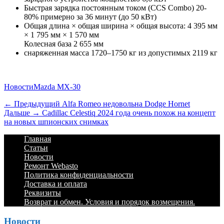
Быстрая зарядка постоянным током (CCS Combo) 20-
80% примерно за 36 минут (до 50 кВт)
Общая длина × общая ширина × общая высота: 4 395 мм
× 1 795 мм × 1 570 мм
Колесная база 2 655 мм
снаряженная масса 1720–1750 кг из допустимых 2119 кг
Категории
Теги
Новости
Mazda MX-30
Навигация
Предыдущий
← Предыдущий
Alfa Romeo недовольна Dodge Hornet
Дальше:
Дальше →
Cadillac Celestiq 2024 года очень похож на концепт
по
на новых шпионских снимках
записям
Footer
Перейти
Главная
к
Статьи
Menu
содержимому
Новости
Ремонт Webasto
Политика конфиденциальности
Доставка и оплата
Реквизиты
Возврат и обмен. Условия и порядок возмещения.
Новости